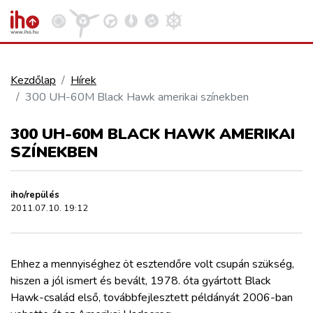
Kezdőlap
Hírek
300 UH-60M Black Hawk amerikai színekben
VASÚT
Kosár megtekintése
300 UH-60M BLACK HAWK AMERIKAI
KÖZÚT
SZÍNEKBEN
REPÜLÉS
iho/repülés
2011.07.10. 19:12
KÖZLEKEDÉSFEJLESZTÉS
Ehhez a mennyiséghez öt esztendőre volt csupán szükség,
ELLÁTÁSI LÁNC
hiszen a jól ismert és bevált, 1978. óta gyártott Black
Hawk-család első, továbbfejlesztett példányát 2006-ban