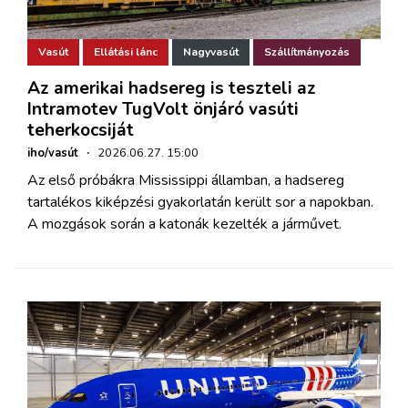
Vasút
Ellátási lánc
Nagyvasút
Szállítmányozás
Az amerikai hadsereg is teszteli az
Intramotev TugVolt önjáró vasúti
teherkocsiját
iho/vasút
·
2026.06.27. 15:00
Az első próbákra Mississippi államban, a hadsereg
tartalékos kiképzési gyakorlatán került sor a napokban.
A mozgások során a katonák kezelték a járművet.