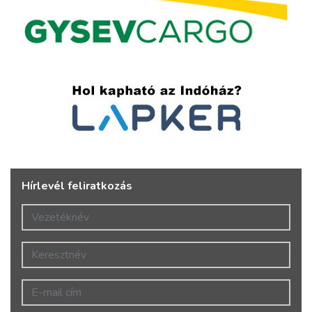
Hírlevél feliratkozás
Vezetéknév
Keresztnév
E-mail cím