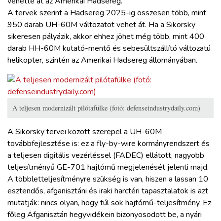
vehette át az Amerikai Hadsereg.
ZÖLDÚT
A tervek szerint a Hadsereg 2025-ig összesen több, mint
950 darab UH-60M változatot vehet át. Ha a Sikorsky
HAJÓZÁS
sikeresen pályázik, akkor ehhez jöhet még több, mint 400
darab HH-60M kutató-mentő és sebesültszállító változatú
helikopter, szintén az Amerikai Hadsereg állományában.
BLOG
ARCHÍVUM
A teljesen modernizált pilótafülke (fotó: defenseindustrydaily.com)
WEBSHOP
A Sikorsky tervei között szerepel a UH-60M
továbbfejlesztése is: ez a fly-by-wire kormányrendszert és
BELÉPÉS
a teljesen digitális vezérléssel (FADEC) ellátott, nagyobb
teljesítményű GE-701 hajtómű megjelenését jelenti majd.
A többletteljesítményre szükség is van, hiszen a lassan 10
REGISZTRÁCIÓ
esztendős, afganisztáni és iraki harctéri tapasztalatok is azt
mutatják: nincs olyan, hogy túl sok hajtómű-teljesítmény. Ez
főleg Afganisztán hegyvidékein bizonyosodott be, a nyári