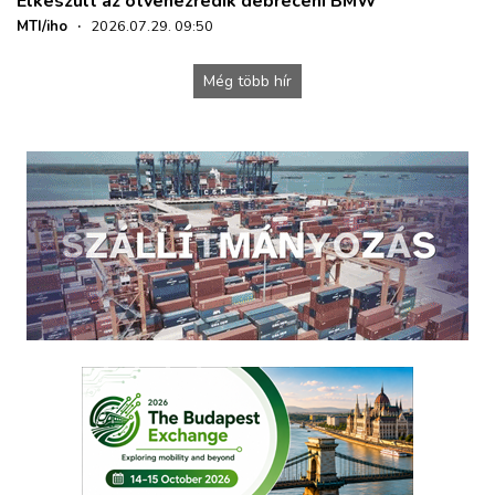
Elkészült az ötvenezredik debreceni BMW
MTI/iho
·
2026.07.29. 09:50
Még több hír