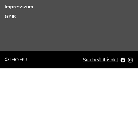
Impresszum
GYIK
© IHO.HU
Süti beállítások
|