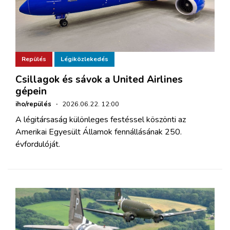
Repülés
Légiközlekedés
Csillagok és sávok a United Airlines
gépein
iho/repülés
·
2026.06.22. 12:00
A légitársaság különleges festéssel köszönti az
Amerikai Egyesült Államok fennállásának 250.
évfordulóját.