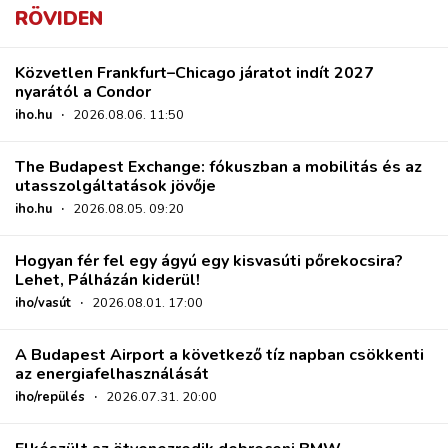
RÖVIDEN
Közvetlen Frankfurt–Chicago járatot indít 2027
nyarától a Condor
iho.hu
·
2026.08.06. 11:50
The Budapest Exchange: fókuszban a mobilitás és az
utasszolgáltatások jövője
iho.hu
·
2026.08.05. 09:20
Hogyan fér fel egy ágyú egy kisvasúti pőrekocsira?
Lehet, Pálházán kiderül!
iho/vasút
·
2026.08.01. 17:00
A Budapest Airport a következő tíz napban csökkenti
az energiafelhasználását
iho/repülés
·
2026.07.31. 20:00