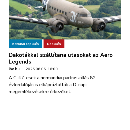
Katonai repülés
Repülés
Dakotákkal szállítana utasokat az Aero
Legends
iho.hu
·
2026.06.06. 16:00
A C-47-esek a normandiai partraszállás 82.
évfordulóján is elkápráztatták a D-napi
megemlékezésekre érkezőket.