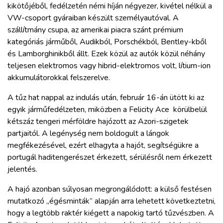
kikötőjéből, fedélzetén némi híján négyezer, kivétel nélkül a
VW-csoport gyáraiban készült személyautóval. A
szállítmány csupa, az amerikai piacra szánt prémium
kategóriás járműből, Audikból, Porschékból, Bentley-kből
és Lamborghinikből állt. Ezek közül az autók közül néhány
teljesen elektromos vagy hibrid-elektromos volt, lítium-ion
akkumulátorokkal felszerelve.
A tűz hat nappal az indulás után, február 16-án ütött ki az
egyik járműfedélzeten, miközben a Felicity Ace körülbelül
kétszáz tengeri mérföldre hajózott az Azori-szigetek
partjaitól. A legénység nem boldogult a lángok
megfékezésével, ezért elhagyta a hajót, segítségükre a
portugál haditengerészet érkezett, sérülésről nem érkezett
jelentés.
A hajó azonban súlyosan megrongálódott: a külső festésen
mutatkozó „égésminták” alapján arra lehetett következtetni,
hogy a legtöbb raktér kiégett a napokig tartó tűzvészben. A