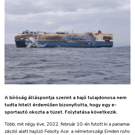
ZÖLDÚT
HAJÓZÁS
BLOG
ARCHÍVUM
WEBSHOP
BELÉPÉS
A bíróság álláspontja szerint a hajó tulajdonosa nem
tudta hitelt érdemlően bizonyította, hogy egy e-
REGISZTRÁCIÓ
sportautó okozta a tüzet. Folytatása következik.
Több, mit négy éve, 2022. február 10-én futott ki a panamai
zászló alatt hajózó Felicity Ace a németországi Emden ro/ro