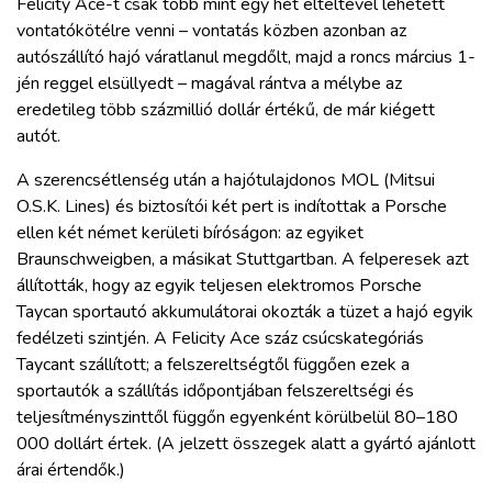
Felicity Ace-t csak több mint egy hét elteltével lehetett
vontatókötélre venni – vontatás közben azonban az
autószállító hajó váratlanul megdőlt, majd a roncs március 1-
jén reggel elsüllyedt – magával rántva a mélybe az
eredetileg több százmillió dollár értékű, de már kiégett
autót.
A szerencsétlenség után a hajótulajdonos MOL (Mitsui
O.S.K. Lines) és biztosítói két pert is indítottak a Porsche
ellen két német kerületi bíróságon: az egyiket
Braunschweigben, a másikat Stuttgartban. A felperesek azt
állították, hogy az egyik teljesen elektromos Porsche
Taycan sportautó akkumulátorai okozták a tüzet a hajó egyik
fedélzeti szintjén. A Felicity Ace száz csúcskategóriás
Taycant szállított; a felszereltségtől függően ezek a
sportautók a szállítás időpontjában felszereltségi és
teljesítményszinttől függőn egyenként körülbelül 80–180
000 dollárt értek. (A jelzett összegek alatt a gyártó ajánlott
árai értendők.)