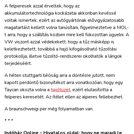
A felperesek azzal érveltek, hogy az
akkumulátortechnológia kockázatai akkoriban kevéssé
voltak ismertek, ezért az autógyártónak elővigyázatosabb
magatartást kellett volna tanúsítani, figyelmeztetve a MOL-
t arra, hogy a szállítás közben mire kell fokozottan ügyelni. A
VW viszont azzal védekekett, hogy a tűz másképp is
keletkezhetett, továbbá a hajó kifogásolható tűzoltási
protokollja, illetve tűzoltó-rendszerei okolhatók a lángok
terjedéséért.
A héten stuttgarti bíróság arra a döntésre jutott, nem
kapott perdöntő bizonyítékot arra vonatkozóan, hogy egy
Taycan okozta volna a
hajótüzet
, ezért elutasította a
felperes keresetét. Az ítélet ellen az alperes fellebezhet.
A braunschweigi per még folyamatban van.
* * *
Indóház Online – Hivatalos oldal: hogy ne maradj le