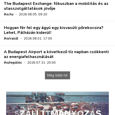
The Budapest Exchange: fókuszban a mobilitás és az
utasszolgáltatások jövője
iho.hu
·
2026.08.05. 09:20
Hogyan fér fel egy ágyú egy kisvasúti pőrekocsira?
Lehet, Pálházán kiderül!
iho/vasút
·
2026.08.01. 17:00
A Budapest Airport a következő tíz napban csökkenti
az energiafelhasználását
iho/repülés
·
2026.07.31. 20:00
Még több hír