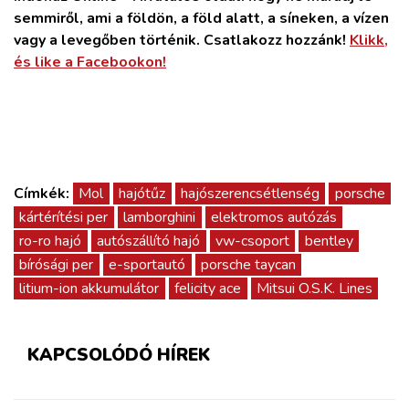
semmiről, ami a földön, a föld alatt, a síneken, a vízen
vagy a levegőben történik. Csatlakozz hozzánk!
Klikk,
és like a Facebookon!
Címkék:
Mol
hajótűz
hajószerencsétlenség
porsche
kártérítési per
lamborghini
elektromos autózás
ro-ro hajó
autószállító hajó
vw-csoport
bentley
bírósági per
e-sportautó
porsche taycan
litium-ion akkumulátor
felicity ace
Mitsui O.S.K. Lines
KAPCSOLÓDÓ HÍREK