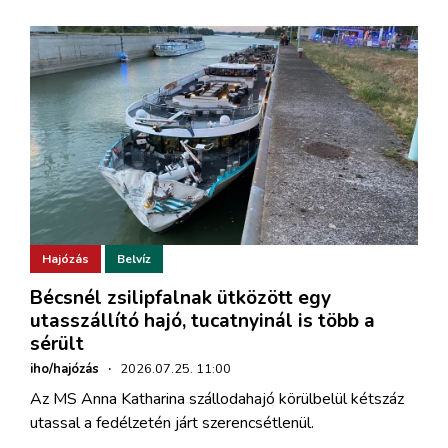
Hajózás
Belvíz
Bécsnél zsilipfalnak ütközött egy
utasszállító hajó, tucatnyinál is több a
sérült
iho/hajózás
·
2026.07.25. 11:00
Az MS Anna Katharina szállodahajó körülbelül kétszáz
utassal a fedélzetén járt szerencsétlenül.