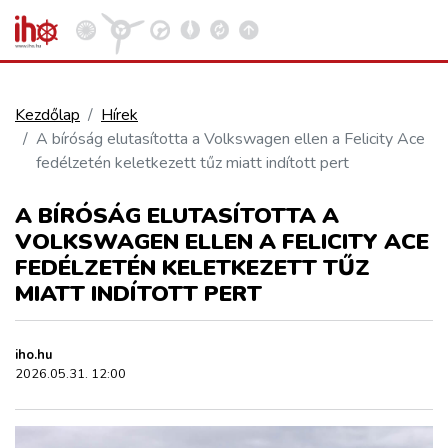
Kezdőlap
Hírek
A bíróság elutasította a Volkswagen ellen a Felicity Ace
VASÚT
fedélzetén keletkezett tűz miatt indított pert
Kosár megtekintése
A BÍRÓSÁG ELUTASÍTOTTA A
KÖZÚT
VOLKSWAGEN ELLEN A FELICITY ACE
FEDÉLZETÉN KELETKEZETT TŰZ
REPÜLÉS
MIATT INDÍTOTT PERT
KÖZLEKEDÉSFEJLESZTÉS
iho.hu
2026.05.31. 12:00
ELLÁTÁSI LÁNC