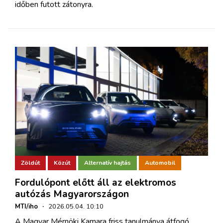
időben futott zátonyra.
Zöldút
Közút
Alternatív hajtás
Automobil
Fordulópont előtt áll az elektromos
autózás Magyarországon
MTI/iho
·
2026.05.04. 10:10
A Magyar Mérnöki Kamara friss tanulmánya átfogó