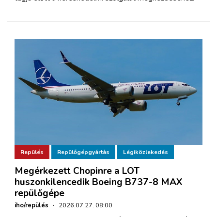
Repülés
Repülőgépgyártás
Légiközlekedés
Megérkezett Chopinre a LOT
huszonkilencedik Boeing B737-8 MAX
repülőgépe
iho/repülés
·
2026.07.27. 08:00