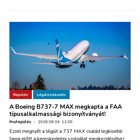
Repülés
Légiközlekedés
A Boeing B737-7 MAX megkapta a FAA
típusalkalmassági bizonyítványát!
iho/repülés
·
2026.08.04. 12:00
Ezzel megnyílt a légiút a 737 MAX család legkisebb
tagja előtt a kereskedelmi szolgálat megkezdéséhez.