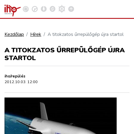
Kezdőlap
Hírek
A titokzatos űrrepülőgép újra startol
VASÚT
A TITOKZATOS ŰRREPÜLŐGÉP ÚJRA
Kosár megtekintése
STARTOL
KÖZÚT
iho/repülés
REPÜLÉS
2012.10.03. 12:00
KÖZLEKEDÉSFEJLESZTÉS
ELLÁTÁSI LÁNC