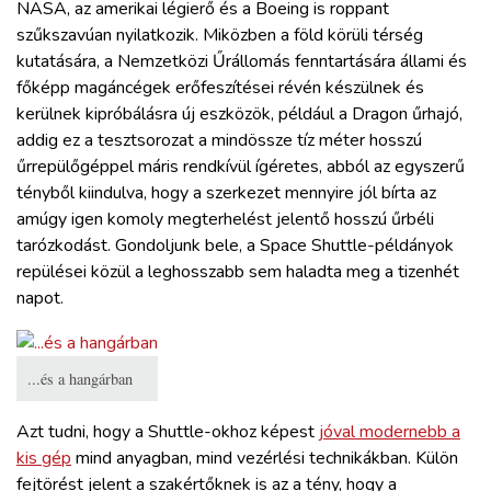
NASA, az amerikai légierő és a Boeing is roppant
szűkszavúan nyilatkozik. Miközben a föld körüli térség
kutatására, a Nemzetközi Űrállomás fenntartására állami és
főképp magáncégek erőfeszítései révén készülnek és
kerülnek kipróbálásra új eszközök, például a Dragon űrhajó,
addig ez a tesztsorozat a mindössze tíz méter hosszú
űrrepülőgéppel máris rendkívül ígéretes, abból az egyszerű
tényből kiindulva, hogy a szerkezet mennyire jól bírta az
amúgy igen komoly megterhelést jelentő hosszú űrbéli
tarózkodást. Gondoljunk bele, a Space Shuttle-példányok
repülései közül a leghosszabb sem haladta meg a tizenhét
napot.
...és a hangárban
Azt tudni, hogy a Shuttle-okhoz képest
jóval modernebb a
kis gép
mind anyagban, mind vezérlési technikákban. Külön
fejtörést jelent a szakértőknek is az a tény, hogy a