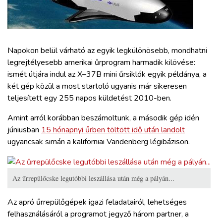
ZÖLDÚT
HAJÓZÁS
Napokon belül várható az egyik legkülönösebb, mondhatni
BLOG
legrejtélyesebb amerikai űrprogram harmadik kilövése:
ismét útjára indul az X–37B mini űrsiklók egyik példánya, a
két gép közül a most startoló ugyanis már sikeresen
ARCHÍVUM
teljesített egy 255 napos küldetést 2010-ben.
Amint arról korábban beszámoltunk, a második gép idén
WEBSHOP
júniusban
15 hónapnyi űrben töltött idő után landolt
ugyancsak simán a kaliforniai Vandenberg légibázison.
BELÉPÉS
Az űrrepülőcske legutóbbi leszállása után még a pályán...
REGISZTRÁCIÓ
Az apró űrrepülőgépek igazi feladatairól, lehetséges
felhasználásáról a programot jegyző három partner, a