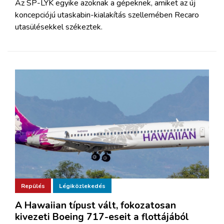
Az SP-LYK egyike azoknak a gépeknek, amiket az új
koncepciójú utaskabin-kialakítás szellemében Recaro
utasülésekkel székeztek.
Repülés
Légiközlekedés
A Hawaiian típust vált, fokozatosan
kivezeti Boeing 717-eseit a flottájából