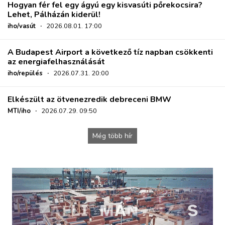
Hogyan fér fel egy ágyú egy kisvasúti pőrekocsira?
Lehet, Pálházán kiderül!
iho/vasút
·
2026.08.01. 17:00
A Budapest Airport a következő tíz napban csökkenti
az energiafelhasználását
iho/repülés
·
2026.07.31. 20:00
Elkészült az ötvenezredik debreceni BMW
MTI/iho
·
2026.07.29. 09:50
Még több hír