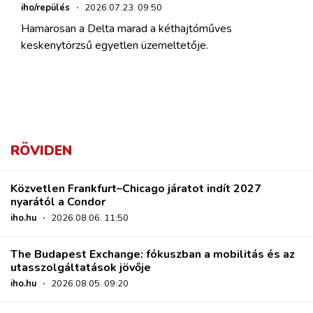
iho/repülés
·
2026.07.23. 09:50
Hamarosan a Delta marad a kéthajtóműves
keskenytörzsű egyetlen üzemeltetője.
RÖVIDEN
Közvetlen Frankfurt–Chicago járatot indít 2027
nyarától a Condor
iho.hu
·
2026.08.06. 11:50
The Budapest Exchange: fókuszban a mobilitás és az
utasszolgáltatások jövője
iho.hu
·
2026.08.05. 09:20