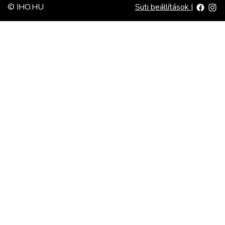
© IHO.HU
Süti beállítások
|