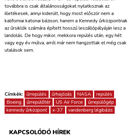
továbbra is csak általánosságokat nyilatkoznak az
illetékesek, annyi kiderült, hogy most először nem a
kaliforniai katonai bázison, hanem a Kennedy űrközpontnak
az űrsiklók számára épített hosszú leszállópályáján lesz a
landolás. De hogy mikor, mekkora repülés után, egy hét
vagy egy év múlva, arról már nem hangzottak el még csak
utalások sem.
Címkék:
űrrepülés
űrhajózás
NASA
repülés
Boeing
űrrepülőtér
US Air Force
űrrepülőgép
kennedy űrközpont
x-37
vandenberg légibázis
KAPCSOLÓDÓ HÍREK