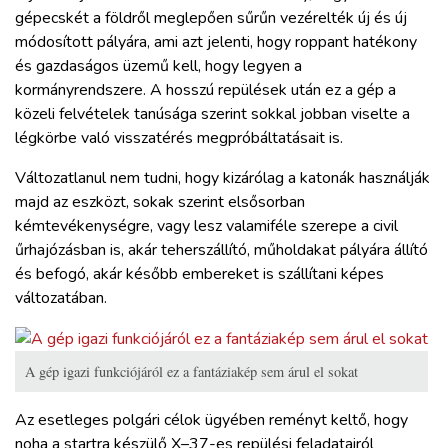
gépecskét a földről meglepően sűrűn vezérelték új és új
módosított pályára, ami azt jelenti, hogy roppant hatékony
és gazdaságos üzemű kell, hogy legyen a
kormányrendszere. A hosszú repülések után ez a gép a
közeli felvételek tanúsága szerint sokkal jobban viselte a
légkörbe való visszatérés megpróbáltatásait is.
Változatlanul nem tudni, hogy kizárólag a katonák használják
majd az eszközt, sokak szerint elsősorban
kémtevékenységre, vagy lesz valamiféle szerepe a civil
űrhajózásban is, akár teherszállító, műholdakat pályára állító
és befogó, akár később embereket is szállítani képes
változatában.
A gép igazi funkciójáról ez a fantáziakép sem árul el sokat
Az esetleges polgári célok ügyében reményt keltő, hogy
noha a startra készülő X–37-es repülési feladatairól