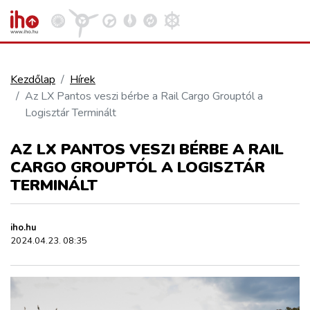
Kezdőlap
Hírek
Az LX Pantos veszi bérbe a Rail Cargo Grouptól a
VASÚT
Logisztár Terminált
Kosár megtekintése
AZ LX PANTOS VESZI BÉRBE A RAIL
KÖZÚT
CARGO GROUPTÓL A LOGISZTÁR
TERMINÁLT
REPÜLÉS
iho.hu
KÖZLEKEDÉSFEJLESZTÉS
2024.04.23. 08:35
ELLÁTÁSI LÁNC