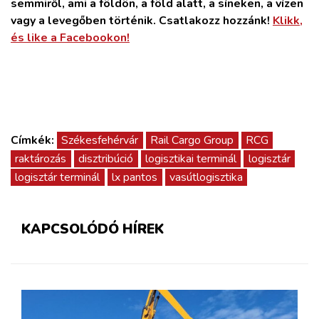
semmiről, ami a földön, a föld alatt, a síneken, a vízen
vagy a levegőben történik. Csatlakozz hozzánk!
Klikk,
és like a Facebookon!
Címkék:
Székesfehérvár
Rail Cargo Group
RCG
raktározás
disztribúció
logisztikai terminál
logisztár
logisztár terminál
lx pantos
vasútlogisztika
KAPCSOLÓDÓ HÍREK