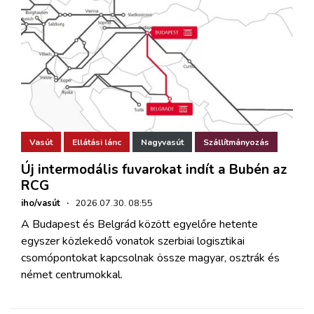
Vasút
Ellátási lánc
Nagyvasút
Szállítmányozás
Új intermodális fuvarokat indít a Bubén az
RCG
iho/vasút
·
2026.07.30. 08:55
A Budapest és Belgrád között egyelőre hetente
egyszer közlekedő vonatok szerbiai logisztikai
csomópontokat kapcsolnak össze magyar, osztrák és
német centrumokkal.