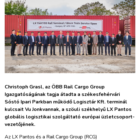
ZÖLDÚT
HAJÓZÁS
BLOG
ARCHÍVUM
WEBSHOP
Christoph Grasl, az ÖBB Rail Cargo Group
Igazgatóságának tagja átadta a székesfehérvári
BELÉPÉS
Sóstó Ipari Parkban működő Logisztár Kft. terminál
kulcsait Vu Jonkvannak, a szöuli székhelyű LX Pantos
REGISZTRÁCIÓ
globális logisztikai szolgáltató európai üzletcsoport-
vezetőjének.
Az LX Pantos és a Rail Cargo Group (RCG)