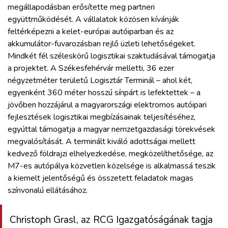
megállapodásban erősítette meg partneri
együttműködését. A vállalatok közösen kívánják
feltérképezni a kelet-európai autóiparban és az
akkumulátor-fuvarozásban rejlő üzleti lehetőségeket.
Mindkét fél széleskörű logisztikai szaktudásával támogatja
a projektet. A Székesfehérvár melletti, 36 ezer
négyzetméter területű Logisztár Terminál – ahol két,
egyenként 360 méter hosszú sínpárt is lefektettek – a
jövőben hozzájárul a magyarországi elektromos autóipari
fejlesztések logisztikai megbízásainak teljesítéséhez,
egyúttal támogatja a magyar nemzetgazdasági törekvések
megvalósítását. A terminált kiváló adottságai mellett
kedvező földrajzi elhelyezkedése, megközelíthetősége, az
M7-es autópálya közvetlen közelsége is alkalmassá teszik
a kiemelt jelentőségű és összetett feladatok magas
színvonalú ellátásához.
Christoph Grasl, az RCG Igazgatóságának tagja