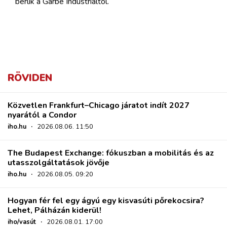
bérlik a Garbe Industrialtól.
RÖVIDEN
Közvetlen Frankfurt–Chicago járatot indít 2027
nyarától a Condor
iho.hu
·
2026.08.06. 11:50
The Budapest Exchange: fókuszban a mobilitás és az
utasszolgáltatások jövője
iho.hu
·
2026.08.05. 09:20
Hogyan fér fel egy ágyú egy kisvasúti pőrekocsira?
Lehet, Pálházán kiderül!
iho/vasút
·
2026.08.01. 17:00