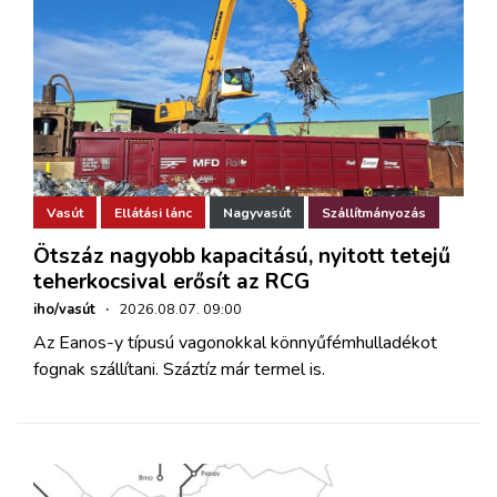
Vasút
Ellátási lánc
Nagyvasút
Szállítmányozás
Ötszáz nagyobb kapacitású, nyitott tetejű
teherkocsival erősít az RCG
iho/vasút
·
2026.08.07. 09:00
Az Eanos-y típusú vagonokkal könnyűfémhulladékot
fognak szállítani. Száztíz már termel is.