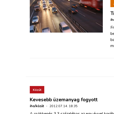
T
ih
Fr
b
b
m
Közút
Kevesebb üzemanyag fogyott
iho/közút
·
2012.07.14. 18:35
A csökkenés 3,3 százalékos az egy évvel koráb