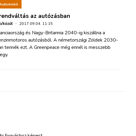
Automobil
rendváltás az autózásban
o/közút
·
2017.09.04. 11:15
anciaország és Nagy-Britannia 2040-ig kiszállna a
enzinmotoros autózásból. A németországi Zöldek 2030-
an tennék ezt. A Greenpeace még ennél is messzebb
egy.
bi fogyáshoz képest.