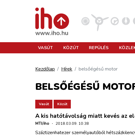
VASÚT
VASÚT
KÖZÚT
REPÜLÉS
KÖZLE
KÖZÚT
Kezdőlap
Hírek
belsőégésű motor
REPÜLÉS
BELSŐÉGÉSŰ MOTO
KÖZLEKEDÉSFEJLESZTÉS
Vasút
Közút
A kis hatótávolság miatt kevés az 
ELLÁTÁSI LÁNC
MTI/iho
·
2018.03.09. 10:38
Száztizenhatezer személyautóból hétszázkilen