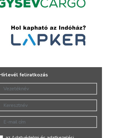
Hírlevél feliratkozás
Vezetéknév
Keresztnév
E-mail cím
az
Adatvédelmi és adatkezelési