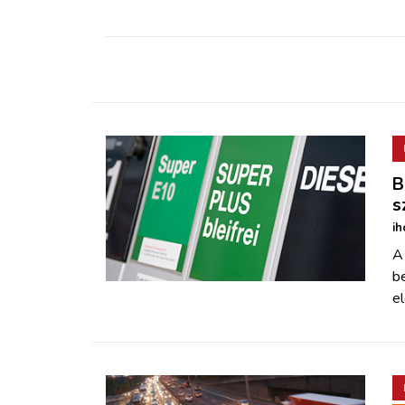
ZÖLDÚT
HAJÓZÁS
BLOG
ARCHÍVUM
B
s
WEBSHOP
ih
A 
BELÉPÉS
b
el
REGISZTRÁCIÓ