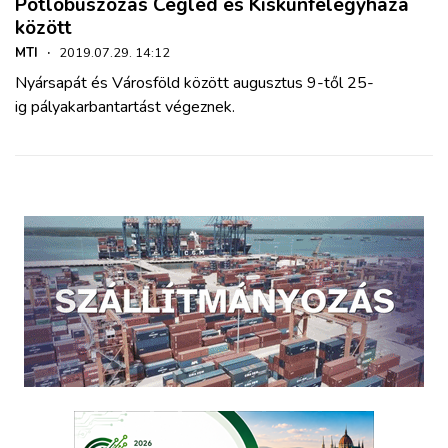
Pótlóbuszozás Cegléd és Kiskunfélegyháza
között
MTI
·
2019.07.29. 14:12
Nyársapát és Városföld között augusztus 9-től 25-
ig pályakarbantartást végeznek.