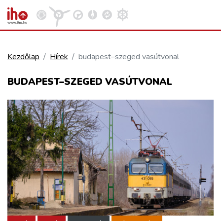
Kezdőlap
Hírek
budapest–szeged vasútvonal
VASÚT
BUDAPEST–SZEGED VASÚTVONAL
Kosár megtekintése
KÖZÚT
REPÜLÉS
KÖZLEKEDÉSFEJLESZTÉS
ELLÁTÁSI LÁNC