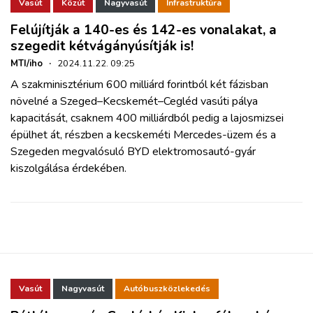
ZÖLDÚT
Vasút
Közút
Nagyvasút
Infrastruktúra
Felújítják a 140-es és 142-es vonalakat, a
szegedit kétvágányúsítják is!
HAJÓZÁS
MTI/iho
·
2024.11.22. 09:25
A szakminisztérium 600 milliárd forintból két fázisban
BLOG
növelné a Szeged–Kecskemét–Cegléd vasúti pálya
kapacitását, csaknem 400 milliárdból pedig a lajosmizsei
ARCHÍVUM
épülhet át, részben a kecskeméti Mercedes-üzem és a
Szegeden megvalósuló BYD elektromosautó-gyár
kiszolgálása érdekében.
WEBSHOP
BELÉPÉS
REGISZTRÁCIÓ
Vasút
Nagyvasút
Autóbuszközlekedés