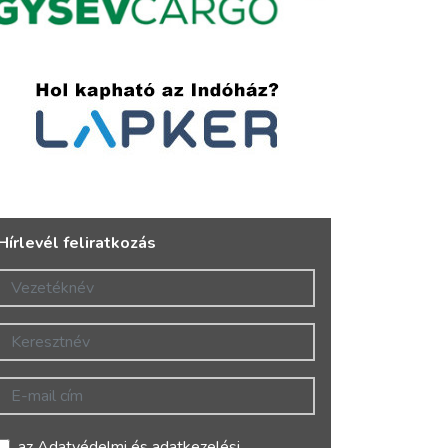
Hírlevél feliratkozás
Vezetéknév
Keresztnév
E-mail cím
az
Adatvédelmi és adatkezelési