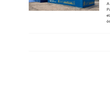
ZÖLDÚT
A
Pa
el
HAJÓZÁS
ös
BLOG
ARCHÍVUM
WEBSHOP
BELÉPÉS
REGISZTRÁCIÓ