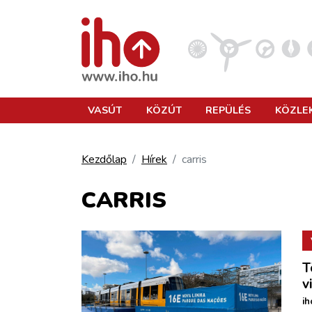
VASÚT
VASÚT
KÖZÚT
REPÜLÉS
KÖZLE
KÖZÚT
Kezdőlap
Hírek
carris
REPÜLÉS
CARRIS
KÖZLEKEDÉSFEJLESZTÉS
T
ELLÁTÁSI LÁNC
v
ih