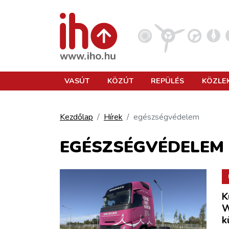
VASÚT
VASÚT
KÖZÚT
REPÜLÉS
KÖZLE
KÖZÚT
Kezdőlap
Hírek
egészségvédelem
REPÜLÉS
EGÉSZSÉGVÉDELEM
KÖZLEKEDÉSFEJLESZTÉS
K
ELLÁTÁSI LÁNC
W
k