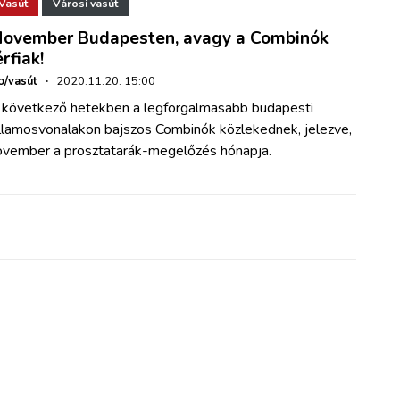
Vasút
Városi vasút
ovember Budapesten, avagy a Combinók
érfiak!
o/vasút
·
2020.11.20. 15:00
 következő hetekben a legforgalmasabb budapesti
illamosvonalakon bajszos Combinók közlekednek, jelezve,
ovember a prosztatarák-megelőzés hónapja.