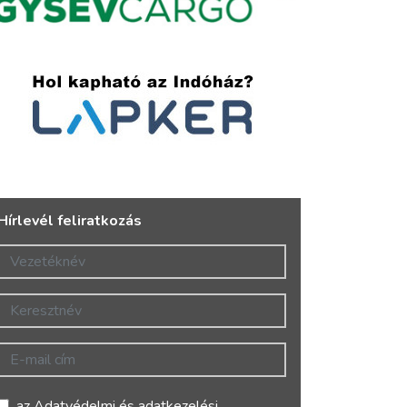
Hírlevél feliratkozás
Vezetéknév
Keresztnév
E-mail cím
az
Adatvédelmi és adatkezelési