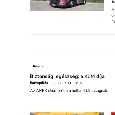
ZÖLDÚT
ih
A 
vo
HAJÓZÁS
Eu
BLOG
ARCHÍVUM
WEBSHOP
Röviden
Biztonság, egészség: a KLM díja
BELÉPÉS
iho/repülés
·
2021.05.11. 13:15
Az APEX elismerése a holland társaságnak.
REGISZTRÁCIÓ