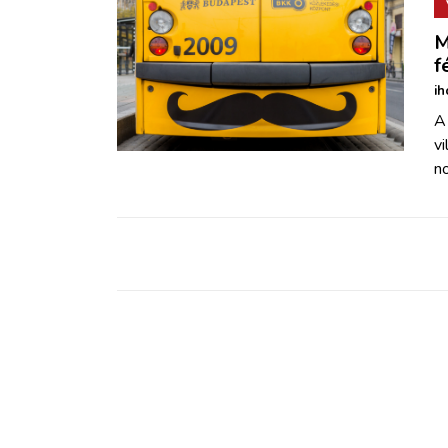
M
f
ih
A
v
n