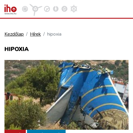
Kezdőlap
Hírek
hipoxia
VASÚT
HIPOXIA
Kosár megtekintése
KÖZÚT
REPÜLÉS
KÖZLEKEDÉSFEJLESZTÉS
ELLÁTÁSI LÁNC