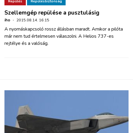
ZÖLDÚT
Repülés
Repülésbiztonság
Szellemgép repülése a pusztulásig
HAJÓZÁS
iho
·
2015.08.14. 16:15
A nyomáskapcsoló rossz állásban maradt. Amikor a pilóta
már nem tud értelmesen válaszolni. A Helios 737-es
BLOG
rejtélye és a valóság.
ARCHÍVUM
WEBSHOP
BELÉPÉS
REGISZTRÁCIÓ