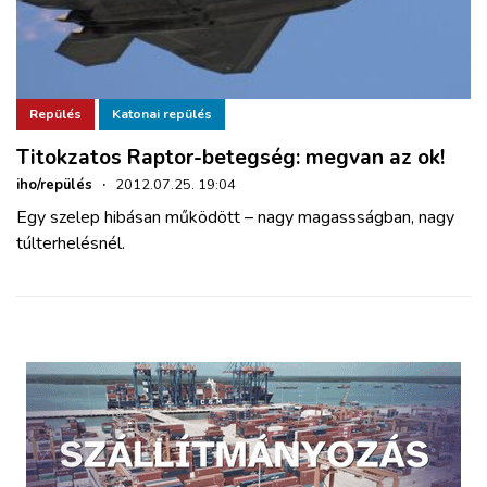
Repülés
Katonai repülés
Titokzatos Raptor-betegség: megvan az ok!
iho/repülés
·
2012.07.25. 19:04
Egy szelep hibásan működött – nagy magassságban, nagy
túlterhelésnél.