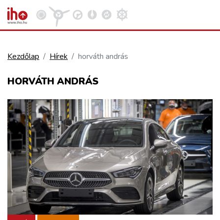
Kezdőlap
Hírek
horváth andrás
VASÚT
HORVÁTH ANDRÁS
Kosár megtekintése
KÖZÚT
REPÜLÉS
KÖZLEKEDÉSFEJLESZTÉS
ELLÁTÁSI LÁNC