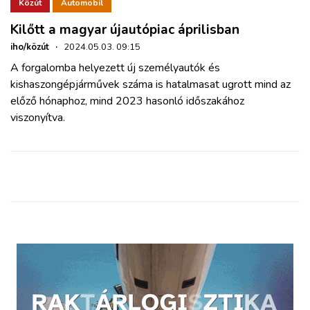
ZÖLDÚT
Közút
Automobil
Kilőtt a magyar újautópiac áprilisban
HAJÓZÁS
iho/közút
·
2024.05.03. 09:15
A forgalomba helyezett új személyautók és
kishaszongépjárművek száma is hatalmasat ugrott mind az
BLOG
előző hónaphoz, mind 2023 hasonló időszakához
viszonyítva.
ARCHÍVUM
WEBSHOP
BELÉPÉS
REGISZTRÁCIÓ