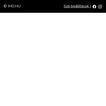
© IHO.HU
Süti beállítások
|