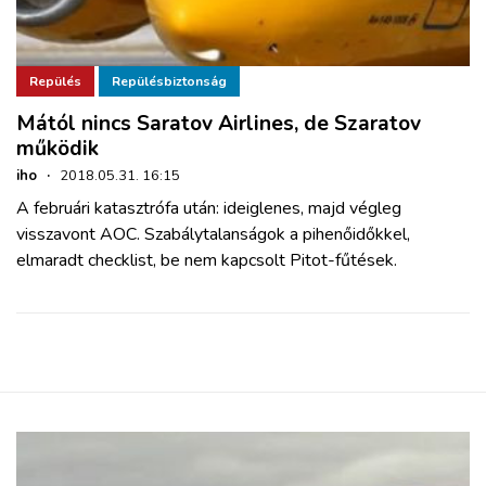
Repülés
Repülésbiztonság
Mától nincs Saratov Airlines, de Szaratov
működik
iho
·
2018.05.31. 16:15
A februári katasztrófa után: ideiglenes, majd végleg
visszavont AOC. Szabálytalanságok a pihenőidőkkel,
elmaradt checklist, be nem kapcsolt Pitot-fűtések.