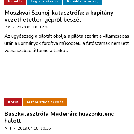
ZÖLDÚT
Repülés
Légiközlekedés
Repülésbiztonság
Moszkvai Szuhoj-katasztrófa: a kapitány
vezethetetlen gépről beszél
HAJÓZÁS
iho
·
2020.05.10. 12:00
Az ügyészség a pilótát okolja, a pilóta szerint a villámcsapás
BLOG
után a kormányok fordítva működtek, a futószárnak nem lett
volna szabad áttörnie a tankot.
ARCHÍVUM
WEBSHOP
BELÉPÉS
Közút
Autóbuszközlekedés
REGISZTRÁCIÓ
Buszkatasztrófa Madeirán: huszonkilenc
halott
MTI
·
2019.04.18. 10:36