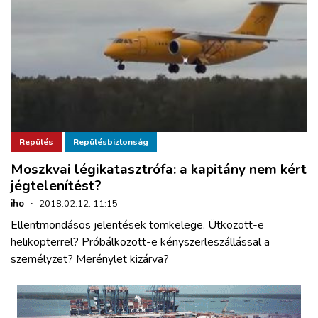
Repülés
Repülésbiztonság
Moszkvai légikatasztrófa: a kapitány nem kért
jégtelenítést?
iho
·
2018.02.12. 11:15
Ellentmondásos jelentések tömkelege. Ütközött-e
helikopterrel? Próbálkozott-e kényszerleszállással a
személyzet? Merénylet kizárva?