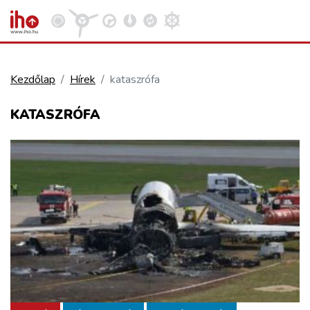
Kezdőlap
Hírek
kataszrófa
VASÚT
KATASZRÓFA
Kosár megtekintése
KÖZÚT
REPÜLÉS
KÖZLEKEDÉSFEJLESZTÉS
ELLÁTÁSI LÁNC