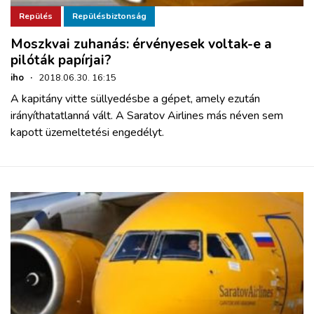
Repülés
Repülésbiztonság
Moszkvai zuhanás: érvényesek voltak-e a
pilóták papírjai?
iho
·
2018.06.30. 16:15
A kapitány vitte süllyedésbe a gépet, amely ezután
irányíthatatlanná vált. A Saratov Airlines más néven sem
kapott üzemeltetési engedélyt.