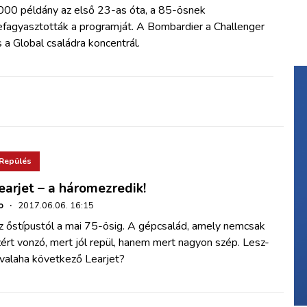
000 példány az első 23-as óta, a 85-ösnek
efagyasztották a programját. A Bombardier a Challenger
 a Global családra koncentrál.
Repülés
earjet – a háromezredik!
o
·
2017.06.06. 16:15
z őstípustól a mai 75-ösig. A gépcsalád, amely nemcsak
ért vonzó, mert jól repül, hanem mert nagyon szép. Lesz-
 valaha következő Learjet?