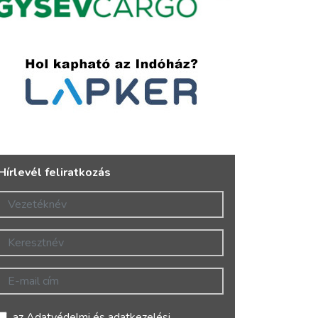
Hírlevél feliratkozás
Vezetéknév
Keresztnév
E-mail cím
az
Adatvédelmi és adatkezelési