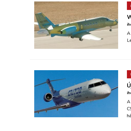
W
ih
A 
Le
Ú
ih
A
C
h