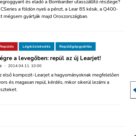
egroggyant és eladó a Bombardier utasszállító részlege?
CSeries a földön nyeli a pénzt, a Lear 85 késik, a Q400-
st mégsem gyártják majd Oroszországban.
Repülés
Légiközlekedés
Repülőgépgyártás
égre a levegőben: repül az új Learjet!
o
·
2014.04.11. 10:00
z első kompozit-Learjet a hagyományoknak megfelelően
ors és magasan repül, kérdés, mikor sikerül lezárni a
szteket.