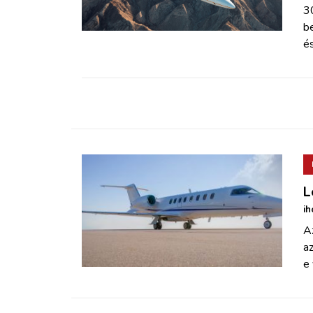
ZÖLDÚT
3
b
és
HAJÓZÁS
BLOG
ARCHÍVUM
WEBSHOP
L
ih
BELÉPÉS
A
az
REGISZTRÁCIÓ
e