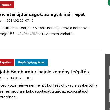
Repülés
ichitai újdonságok: az egyik már repül
o
·
2014.02.25. 07:45
Latitude a Learjet 75 konkurenciája lesz, a kompozit
arjet 85 szűzfelszállása rövidesen várható.
Repülés
Repülőgépgyártás
jabb Bombardier-bajok: kemény leépítés
o
·
2014.01.28. 10:00
 cég közleménye nem említ konkrét okokat, a szakértők a
Series program bukdácsolását látják az elbocsátások
átterében.