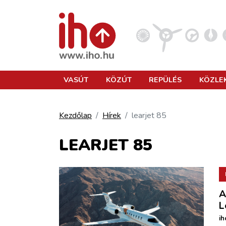
VASÚT
VASÚT
KÖZÚT
REPÜLÉS
KÖZLE
KÖZÚT
Kezdőlap
Hírek
learjet 85
REPÜLÉS
LEARJET 85
KÖZLEKEDÉSFEJLESZTÉS
A
ELLÁTÁSI LÁNC
L
ih