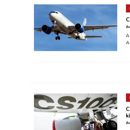
C
ih
A 
A 
C
k
ih