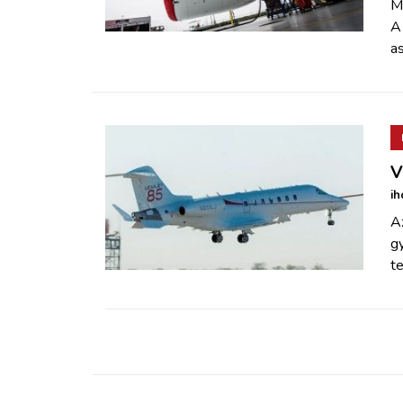
M
A 
a
V
ih
A
gy
te