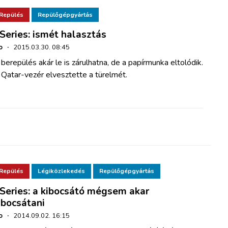
Repülés
Repülőgépgyártás
Series: ismét halasztás
o
·
2015.03.30. 08:45
berepülés akár le is zárulhatna, de a papírmunka eltolódik.
Qatar-vezér elvesztette a türelmét.
Repülés
Légiközlekedés
Repülőgépgyártás
Series: a kibocsátó mégsem akar
ibocsátani
o
·
2014.09.02. 16:15