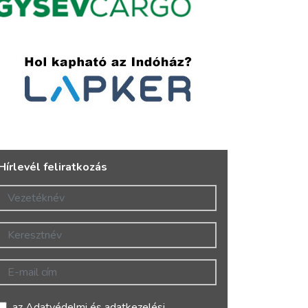
Hírlevél feliratkozás
Vezetéknév
Keresztnév
E-mail cím
az
Adatvédelmi és adatkezelési