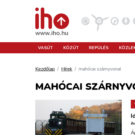
VASÚT
VASÚT
KÖZÚT
REPÜLÉS
KÖZLE
KÖZÚT
Kezdőlap
Hírek
mahócai szárnyvonal
REPÜLÉS
MAHÓCAI SZÁRNYV
KÖZLEKEDÉSFEJLESZTÉS
I
ELLÁTÁSI LÁNC
ih
Áp