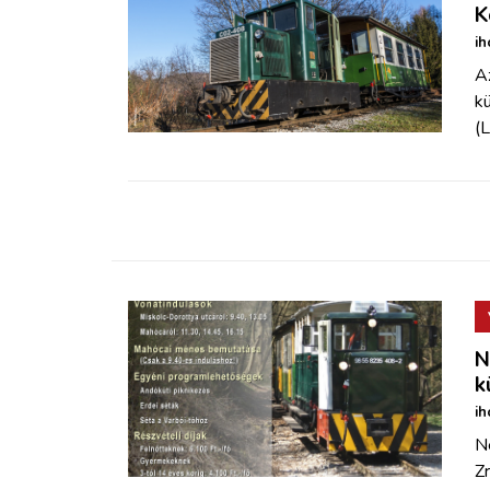
K
ih
A
kü
(L
N
k
ih
N
Zr