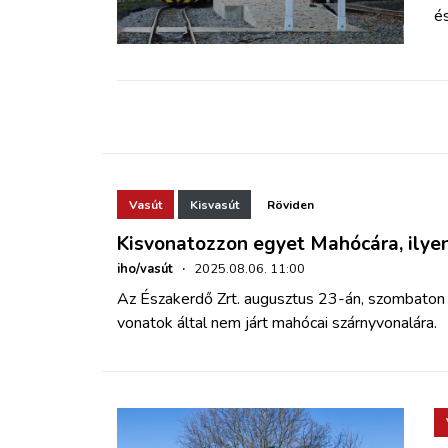
ZÖLDÚT
é
HAJÓZÁS
BLOG
ARCHÍVUM
Vasút
Kisvasút
Röviden
Kisvonatozzon egyet Mahócára, ilyen
WEBSHOP
iho/vasút
·
2025.08.06. 11:00
Az Északerdő Zrt. augusztus 23-án, szombaton 
BELÉPÉS
vonatok által nem járt mahócai szárnyvonalára.
REGISZTRÁCIÓ