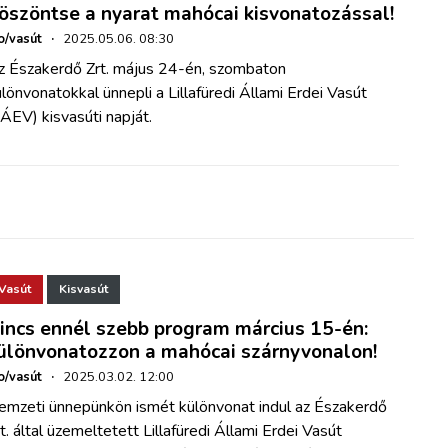
öszöntse a nyarat mahócai kisvonatozással!
o/vasút
·
2025.05.06. 08:30
z Északerdő Zrt. május 24-én, szombaton
lönvonatokkal ünnepli a Lillafüredi Állami Erdei Vasút
ÁEV) kisvasúti napját.
Vasút
Kisvasút
incs ennél szebb program március 15-én:
ülönvonatozzon a mahócai szárnyvonalon!
o/vasút
·
2025.03.02. 12:00
emzeti ünnepünkön ismét különvonat indul az Északerdő
t. által üzemeltetett Lillafüredi Állami Erdei Vasút