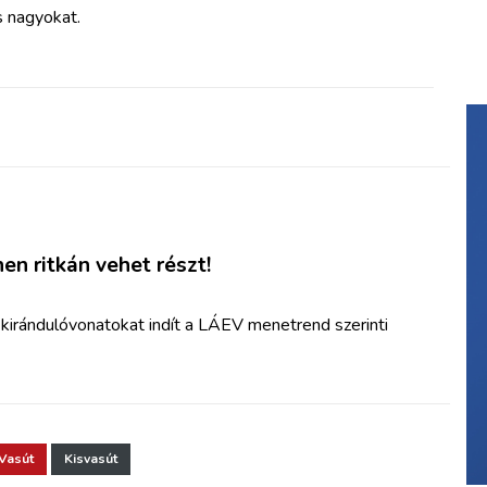
s nagyokat.
en ritkán vehet részt!
kirándulóvonatokat indít a LÁEV menetrend szerinti
Vasút
Kisvasút