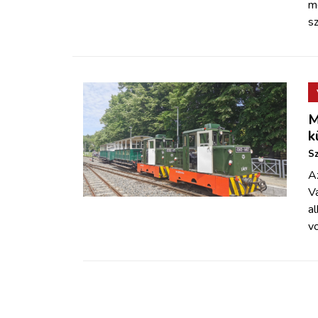
me
sz
M
k
Sz
Az
Va
al
vo