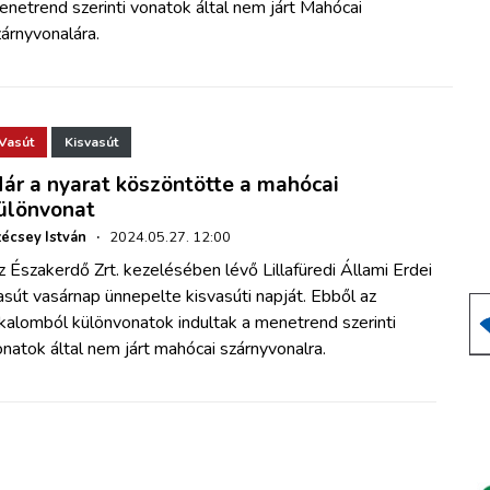
netrend szerinti vonatok által nem járt Mahócai
árnyvonalára.
Vasút
Kisvasút
ár a nyarat köszöntötte a mahócai
ülönvonat
écsey István
·
2024.05.27. 12:00
 Északerdő Zrt. kezelésében lévő Lillafüredi Állami Erdei
sút vasárnap ünnepelte kisvasúti napját. Ebből az
kalomból különvonatok indultak a menetrend szerinti
natok által nem járt mahócai szárnyvonalra.