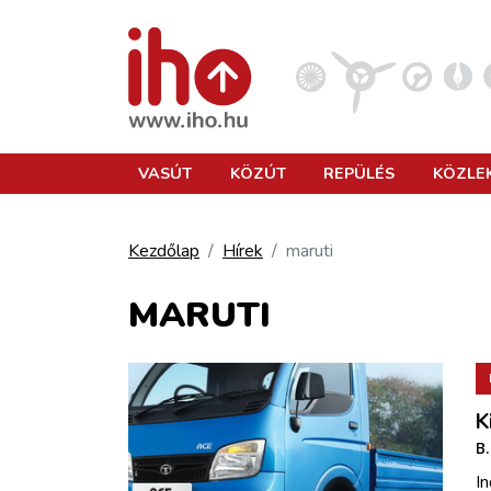
VASÚT
VASÚT
KÖZÚT
REPÜLÉS
KÖZLE
KÖZÚT
Kezdőlap
Hírek
maruti
REPÜLÉS
MARUTI
KÖZLEKEDÉSFEJLESZTÉS
K
ELLÁTÁSI LÁNC
B.
In