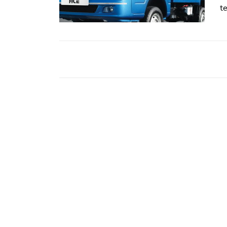
ZÖLDÚT
te
HAJÓZÁS
BLOG
ARCHÍVUM
WEBSHOP
BELÉPÉS
REGISZTRÁCIÓ