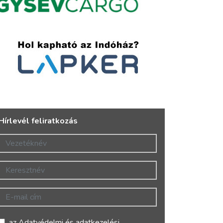
Hírlevél feliratkozás
Vezetéknév
Keresztnév
E-mail cím
az
Adatvédelmi és adatkezelési