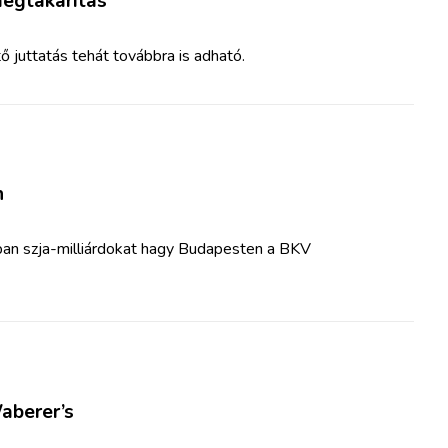
egtakarítás
 juttatás tehát továbbra is adható.
n
nban szja-milliárdokat hagy Budapesten a BKV
aberer’s