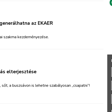
 generálhatna az EKAER
kai szakma kezdeményezése.
zás elterjesztése
sőt, a buszsávon is lehetne szabályosan „csapatni”!