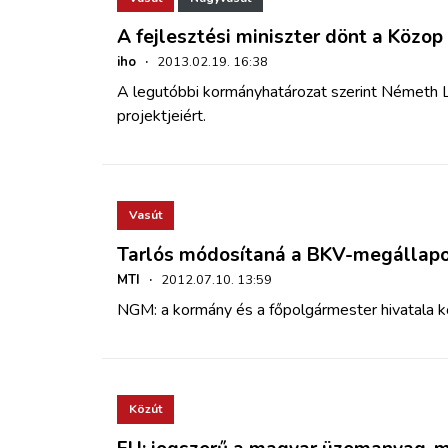
A fejlesztési miniszter dönt a Közop 
iho
·
2013.02.19. 16:38
A legutóbbi kormányhatározat szerint Németh L
projektjeiért.
Vasút
Tarlós módosítaná a BKV-megállap
MTI
·
2012.07.10. 13:59
NGM: a kormány és a főpolgármester hivatala k
Közút