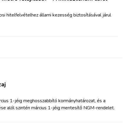
osi hitelfelvételhez állami kezesség biztosításával járul
zaj
ius 1-jéig meghosszabbító kormányhatározat, és a
tése alól szintén március 1-jéig mentesítő NGM-rendelet.