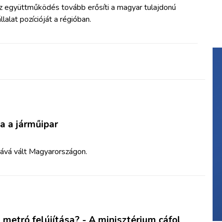
z együttműködés tovább erősíti a magyar tulajdonú
llalat pozícióját a régióban.
a a járműipar
gává vált Magyarországon.
 metró felújítása? - A minisztérium cáfol