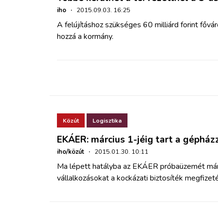
iho
·
2015.09.03. 16:25
A felújításhoz szükséges 60 milliárd forint fővár
hozzá a kormány.
Közút
Logisztika
EKÁER: március 1-jéig tart a gépház
iho/közút
·
2015.01.30. 10:11
Ma lépett hatályba az EKÁER próbaüzemét márc
vállalkozásokat a kockázati biztosíték megfize