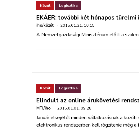
Közút
Logisztika
EKÁER: további két hónapos türelmi
iho/közút
·
2015.01.21. 10:15
A Nemzetgazdasági Minisztérium előtt a szakma 
Közút
Logisztika
Elindult az online árukövetési rends
MTI/iho
·
2015.01.01. 09:28
Január elsejétől minden vállalkozásnak a közúti
elektronikus rendszerben kell rögzítenie még a