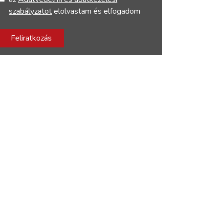
szabályzatot
elolvastam és elfogadom
Feliratkozás