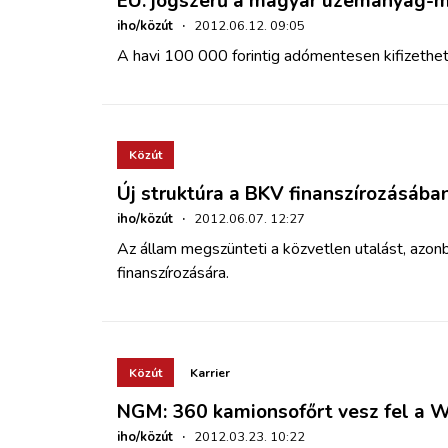
EU: jogszerű a magyar üzemanyag-m
iho/közút
·
2012.06.12. 09:05
A havi 100 000 forintig adómentesen kifizethető
Közút
Új struktúra a BKV finanszírozásába
iho/közút
·
2012.06.07. 12:27
Az állam megszünteti a közvetlen utalást, azo
finanszírozására.
Közút
Karrier
NGM: 360 kamionsofőrt vesz fel a W
iho/közút
·
2012.03.23. 10:22