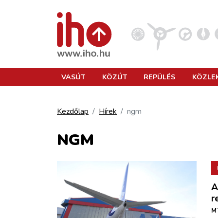
VASÚT
VASÚT
KÖZÚT
REPÜLÉS
KÖZLE
KÖZÚT
Kezdőlap
Hírek
ngm
REPÜLÉS
NGM
KÖZLEKEDÉSFEJLESZTÉS
A
ELLÁTÁSI LÁNC
r
MT