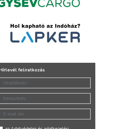
Hírlevél feliratkozás
Vezetéknév
Keresztnév
E-mail cím
az
Adatvédelmi és adatkezelési