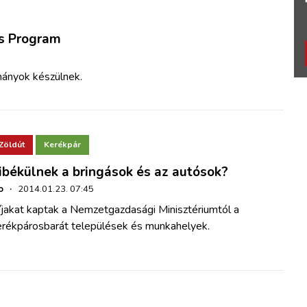
os Program
mányok készülnek.
Zöldút
Kerékpár
ibékülnek a bringások és az autósok?
o
·
2014.01.23. 07:45
íjakat kaptak a Nemzetgazdasági Minisztériumtól a
erékpárosbarát települések és munkahelyek.