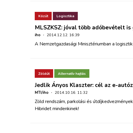
Közút
Logisztika
MLSZKSZ: jóval több adóbevételt is
iho
·
2014.12.12. 16:39
A Nemzetgazdasági Minisztériumban a logiszti
Zöldút
Alternatív hajtás
Jedlik Ányos Klaszter: cél az e-autó
MTI/iho
·
2014.10.16. 11:32
Zöld rendszám, parkolási és útdíjkedvezmények, 
Hibridet mindenkinek!