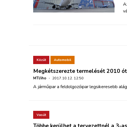
ZÖLDÚT
A
vá
HAJÓZÁS
BLOG
ARCHÍVUM
Közút
Automobil
WEBSHOP
Megkétszerezte termelését 2010 ót
MTI/iho
·
2017.10.12. 12:50
BELÉPÉS
A járműipar a feldolgozóipar legsikeresebb alá
REGISZTRÁCIÓ
Vasút
Többe kerülhet a tervezettnél a 3-as