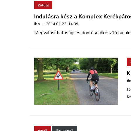
Zöldút
Indulásra kész a Komplex Kerékpár
iho
·
2014.01.23. 14:39
Megvalósíthatósági és döntéselőkészítő tanul
K
ih
D
k
Vasút
Nagyvasút