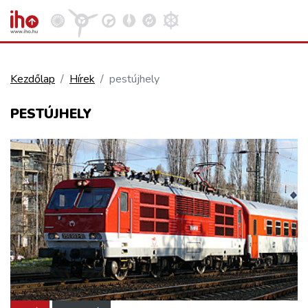
Kezdőlap
Hírek
pestújhely
VASÚT
PESTÚJHELY
Kosár megtekintése
KÖZÚT
REPÜLÉS
KÖZLEKEDÉSFEJLESZTÉS
ELLÁTÁSI LÁNC