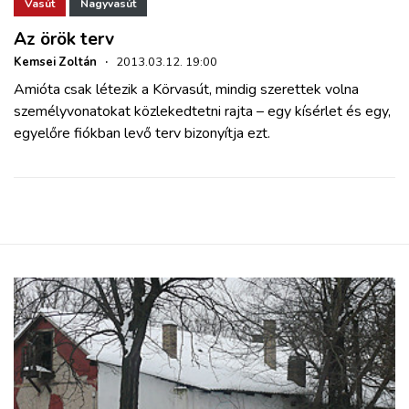
ZÖLDÚT
Vasút
Nagyvasút
Az örök terv
HAJÓZÁS
Kemsei Zoltán
·
2013.03.12. 19:00
Amióta csak létezik a Körvasút, mindig szerettek volna
személyvonatokat közlekedtetni rajta – egy kísérlet és egy,
BLOG
egyelőre fiókban levő terv bizonyítja ezt.
ARCHÍVUM
WEBSHOP
BELÉPÉS
REGISZTRÁCIÓ