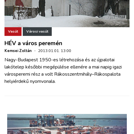
Vasút
Városi vasút
HÉV a város peremén
Kemsei Zoltán
·
2013.01.01. 13:00
Nagy-Budapest 1950-es létrehozása és az újpalotai
lakótelep későbbi megépülése ellenére a mai napig igazi
városperemi rész a volt Rákosszentmihály–Rákospalota
helyiérdekű nyomvonala.