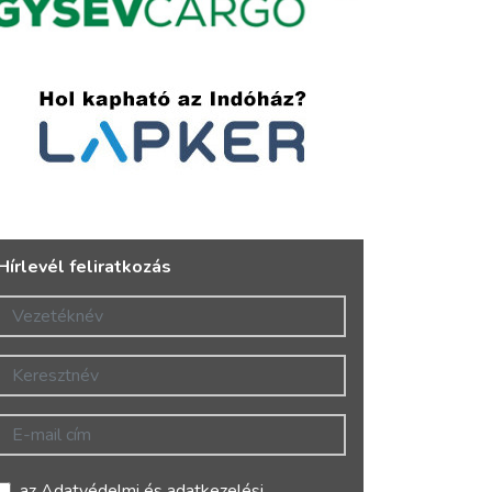
Hírlevél feliratkozás
Vezetéknév
Keresztnév
E-mail cím
az
Adatvédelmi és adatkezelési