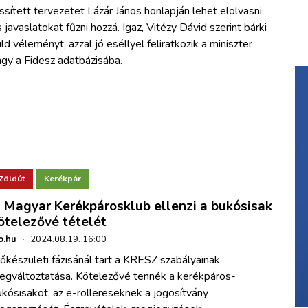
issített tervezetet Lázár János honlapján lehet elolvasni
 javaslatokat fűzni hozzá. Igaz, Vitézy Dávid szerint bárki
ld véleményt, azzal jó eséllyel feliratkozik a miniszter
gy a Fidesz adatbázisába.
Zöldút
Kerékpár
 Magyar Kerékpárosklub ellenzi a bukósisak
ötelezővé tételét
o.hu
·
2024.08.19. 16:00
őkészületi fázisánál tart a KRESZ szabályainak
egváltoztatása. Kötelezővé tennék a kerékpáros-
kósisakot, az e-rollereseknek a jogosítvány