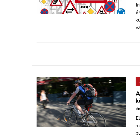
ZÖLDÚT
fr
és
kü
HAJÓZÁS
va
BLOG
ARCHÍVUM
WEBSHOP
A
BELÉPÉS
k
ih
REGISZTRÁCIÓ
El
m
bu