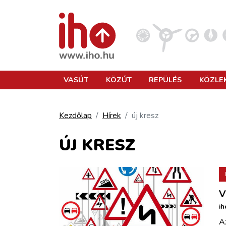
VASÚT
VASÚT
KÖZÚT
REPÜLÉS
KÖZLE
KÖZÚT
Kezdőlap
Hírek
új kresz
REPÜLÉS
ÚJ KRESZ
KÖZLEKEDÉSFEJLESZTÉS
V
ELLÁTÁSI LÁNC
ih
Az