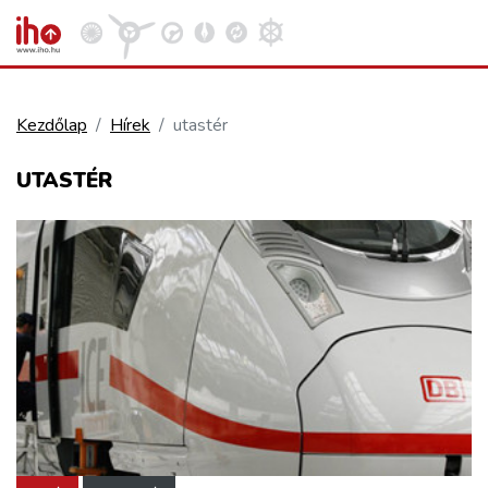
Kezdőlap
Hírek
utastér
VASÚT
UTASTÉR
Kosár megtekintése
KÖZÚT
REPÜLÉS
KÖZLEKEDÉSFEJLESZTÉS
ELLÁTÁSI LÁNC