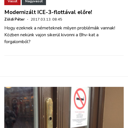
ZÖLDÚT
Vasút
Nagyvasút
Modernizált ICE-3-flottával előre!
HAJÓZÁS
Zöldi Péter
·
2017.03.13. 08:45
Hogy ezeknek a németeknek milyen problémáik vannak!
Közben nekünk vajon sikerül kivonni a Bhv-kat a
BLOG
forgalomból?
ARCHÍVUM
WEBSHOP
BELÉPÉS
REGISZTRÁCIÓ