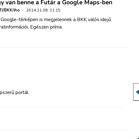
gy van benne a Futár a Google Maps-ben
I/BKK/iho
·
2014.11.08. 11:15
 Google-térképen is megjelennek a BKK valós idejű
ratinformációi. Egészen príma.
pszerű portál.