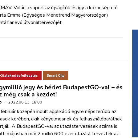
 MÁV–Volán-csoport az újságírók és így a közönség elé
árta Emma (Egységes Menetrend Magyarországon)
ntázianevű útvonaltervezőjét.
Közlekedésfejlesztés
Smart City
gymillió jegy és bérlet BudapestGO-val – és
z még csak a kezdet!
o
·
2022.06.13. 18:00
február közepén indult applikáció egyre népszerűbb az
tasok körében, akik kényelmesnek és felhasználóbarátnak
artják. A BudapestGO-val az utazástervezések száma is
tt: májusban már 2 millió 600 ezer utazást terveztek az