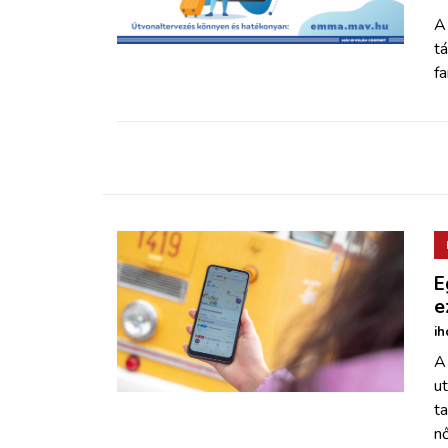
ZÖLDÚT
A
t
HAJÓZÁS
fa
BLOG
ARCHÍVUM
WEBSHOP
E
BELÉPÉS
e
ih
A 
REGISZTRÁCIÓ
u
t
nő