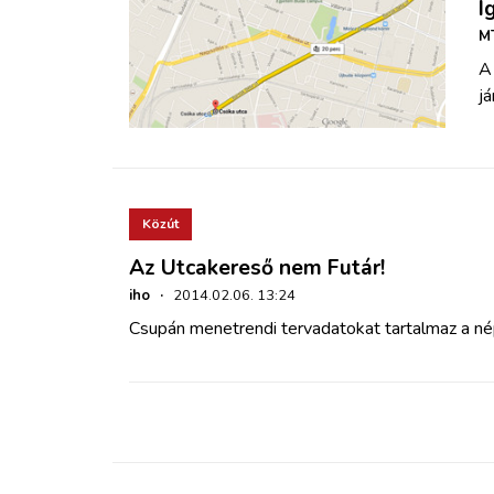
Í
MT
A
já
Közút
Az Utcakereső nem Futár!
iho
·
2014.02.06. 13:24
Csupán menetrendi tervadatokat tartalmaz a né