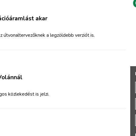
ációáramlást akar
az útvonaltervezőknek a legzöldebb verziót is.
Volánnál
os közlekedést is jelzi.