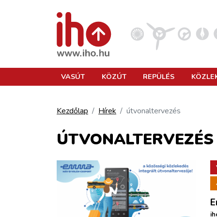
VASÚT
VASÚT
KÖZÚT
REPÜLÉS
KÖZLE
KÖZÚT
Kezdőlap
Hírek
útvonaltervezés
REPÜLÉS
ÚTVONALTERVEZÉS
KÖZLEKEDÉSFEJLESZTÉS
ELLÁTÁSI LÁNC
E
ih