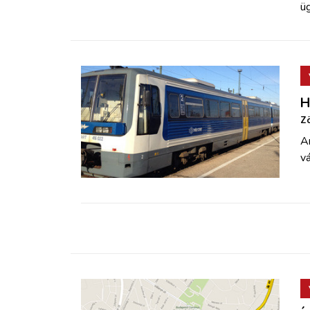
üg
H
Zö
A
vá