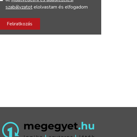
szabályzatot
elolvastam és elfogadom
Feliratkozás