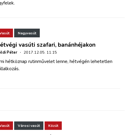
yfelek.
Vasút
Nagyvasút
étvégi vasúti szafari, banánhéjakon
ldi Péter
·
2017.12.05. 11:15
mi hétköznap rutinművelet lenne, hétvégén lehetetlen
llalkozás.
Vasút
Városi vasút
Közút