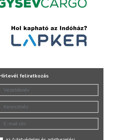
Hírlevél feliratkozás
Vezetéknév
Keresztnév
E-mail cím
az
Adatvédelmi és adatkezelési