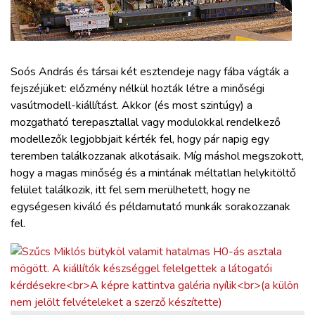
ZÖLDÚT
HAJÓZÁS
Soós András és társai két esztendeje nagy fába vágták a
BLOG
fejszéjüket: előzmény nélkül hozták létre a minőségi
vasútmodell-kiállítást. Akkor (és most szintúgy) a
mozgatható terepasztallal vagy modulokkal rendelkező
ARCHÍVUM
modellezők legjobbjait kérték fel, hogy pár napig egy
teremben találkozzanak alkotásaik. Míg máshol megszokott,
WEBSHOP
hogy a magas minőség és a mintának méltatlan helykitöltő
felület találkozik, itt fel sem merülhetett, hogy ne
egységesen kiváló és példamutató munkák sorakozzanak
BELÉPÉS
fel.
REGISZTRÁCIÓ