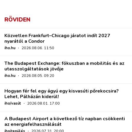
RÖVIDEN
Közvetlen Frankfurt–Chicago járatot indít 2027
nyarától a Condor
iho.hu
·
2026.08.06. 11:50
The Budapest Exchange: fókuszban a mobilitás és az
utasszolgáltatások jövője
iho.hu
·
2026.08.05. 09:20
Hogyan fér fel egy ágyú egy kisvasúti pőrekocsira?
Lehet, Pálházán kiderül!
iho/vasút
·
2026.08.01. 17:00
A Budapest Airport a következő tíz napban csökkenti
az energiafelhasználását
iho/repülés
·
2026.07.31. 20:00