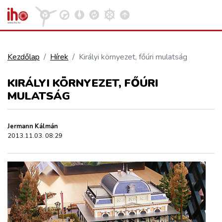
Kezdőlap
Hírek
Királyi környezet, főúri mulatság
VASÚT
KIRÁLYI KÖRNYEZET, FŐÚRI
Kosár megtekintése
MULATSÁG
KÖZÚT
Jermann Kálmán
REPÜLÉS
2013.11.03. 08:29
KÖZLEKEDÉSFEJLESZTÉS
ELLÁTÁSI LÁNC