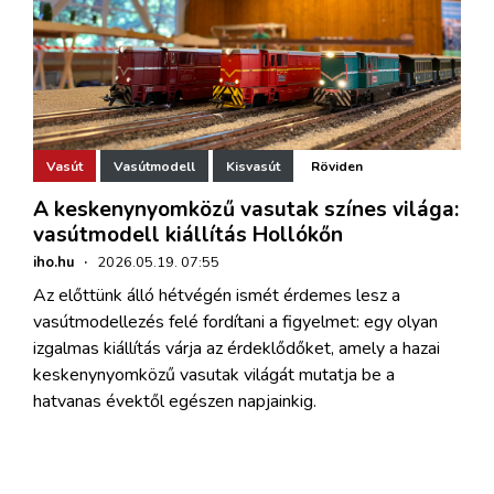
Vasút
Vasútmodell
Kisvasút
Röviden
A keskenynyomközű vasutak színes világa:
vasútmodell kiállítás Hollókőn
iho.hu
·
2026.05.19. 07:55
Az előttünk álló hétvégén ismét érdemes lesz a
vasútmodellezés felé fordítani a figyelmet: egy olyan
izgalmas kiállítás várja az érdeklődőket, amely a hazai
keskenynyomközű vasutak világát mutatja be a
hatvanas évektől egészen napjainkig.