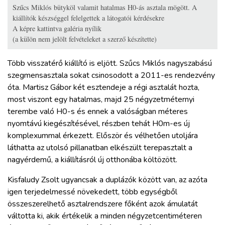
Szűcs Miklós bütyköl valamit hatalmas H0-ás asztala mögött. A
kiállítók készséggel felelgettek a látogatói kérdésekre
A képre kattintva galéria nyílik
(a külön nem jelölt felvételeket a szerző készítette)
Több visszatérő kiállító is eljött. Szűcs Miklós nagyszabású
szegmensasztala sokat csinosodott a 2011-es rendezvény
óta. Martisz Gábor két esztendeje a régi asztalát hozta,
most viszont egy hatalmas, majd 25 négyzetméternyi
terembe való H0-s és ennek a valóságban méteres
nyomtávú kiegészítésével, részben tehát H0m-es új
komplexummal érkezett. Először és vélhetően utoljára
láthatta az utolsó pillanatban elkészült terepasztalt a
nagyérdemű, a kiállításról új otthonába költözött.
Kisfaludy Zsolt ugyancsak a duplázók között van, az azóta
igen terjedelmessé növekedett, több egységből
összeszerelhető asztalrendszere főként azok ámulatát
váltotta ki, akik értékelik a minden négyzetcentiméteren