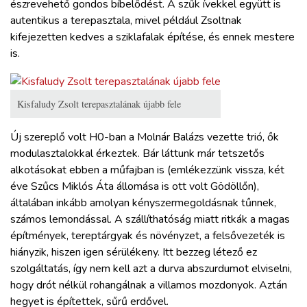
észrevehető gondos bíbelődést. A szűk ívekkel együtt is
autentikus a terepasztala, mivel például Zsoltnak
kifejezetten kedves a sziklafalak építése, és ennek mestere
is.
Kisfaludy Zsolt terepasztalának újabb fele
Új szereplő volt H0-ban a Molnár Balázs vezette trió, ők
modulasztalokkal érkeztek. Bár láttunk már tetszetős
alkotásokat ebben a műfajban is (emlékezzünk vissza, két
éve Szűcs Miklós Áta állomása is ott volt Gödöllőn),
általában inkább amolyan kényszermegoldásnak tűnnek,
számos lemondással. A szállíthatóság miatt ritkák a magas
építmények, tereptárgyak és növényzet, a felsővezeték is
hiányzik, hiszen igen sérülékeny. Itt bezzeg létező ez
szolgáltatás, így nem kell azt a durva abszurdumot elviselni,
hogy drót nélkül rohangálnak a villamos mozdonyok. Aztán
hegyet is építettek, sűrű erdővel.