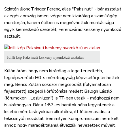
Szintén újonc Tiringer Ferenc, alias "Paksinuti" - bár asztalait
az egész ország ismeri, végre nem kizárólag a számítógép
monitorján, hanem élőben is megnézhettük munkássága
egyik kiemelkedő szeletét, Ferencvárad keskeny nyomközű
asztalát.
Idilli kép Paksinuti keskeny nyomközű asztalán
Külön öröm, hogy nem kizárólag a legelterjedtebb,
legnépszerűbb H0-s méretnagyság képviselői jelenhettek
meg. Bencs Zoltán sokszor megcsodált (folyamatosan
fejlesztett) szegedi körfűtőháza mellett Balogh László
(fórumokon: „Lezlinilzen”) is TT-ben utazik – méghozzá nem
is akárhogyan. Bár a 1:87-es barátok néha legyintenek a
kisebb méretarányokban alkotókra, itt félbemaradna a
lekicsinylő mozdulat. Semmilyen kompromisszum nem kell
ahhoz, hogy maradéktalanul élvezzük nevezettek műveit.