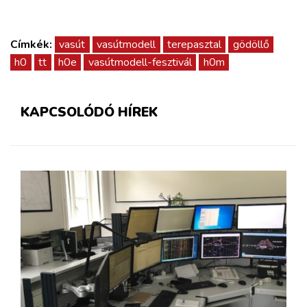
Címkék:
vasút
vasútmodell
terepasztal
gödöllő
h0
tt
h0e
vasútmodell-fesztivál
h0m
KAPCSOLÓDÓ HÍREK