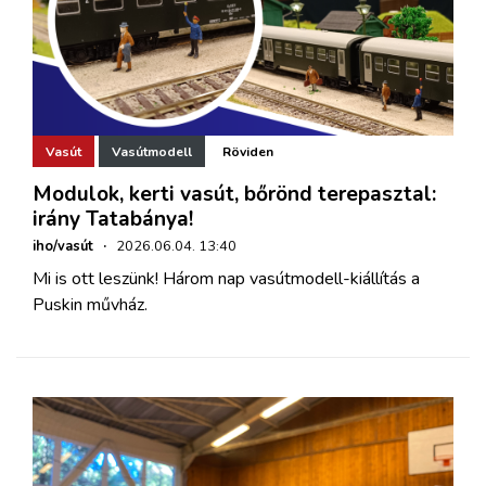
Vasút
Vasútmodell
Röviden
Modulok, kerti vasút, bőrönd terepasztal:
irány Tatabánya!
iho/vasút
·
2026.06.04. 13:40
Mi is ott leszünk! Három nap vasútmodell-kiállítás a
Puskin művház.