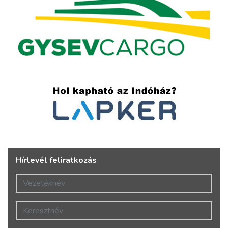
Hírlevél feliratkozás
Vezetéknév
Keresztnév