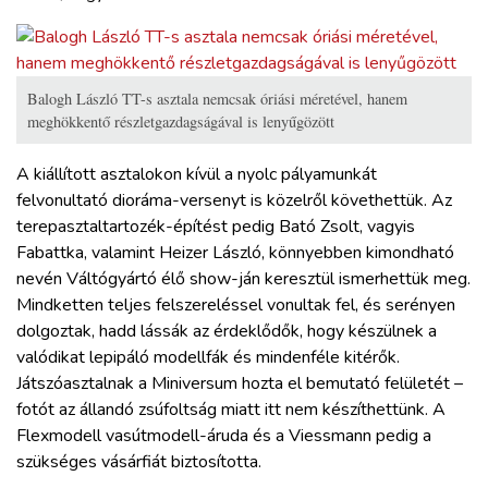
Balogh László TT-s asztala nemcsak óriási méretével, hanem
meghökkentő részletgazdagságával is lenyűgözött
A kiállított asztalokon kívül a nyolc pályamunkát
felvonultató dioráma-versenyt is közelről követhettük. Az
terepasztaltartozék-építést pedig Bató Zsolt, vagyis
Fabattka, valamint Heizer László, könnyebben kimondható
nevén Váltógyártó élő show-ján keresztül ismerhettük meg.
Mindketten teljes felszereléssel vonultak fel, és serényen
dolgoztak, hadd lássák az érdeklődők, hogy készülnek a
valódikat lepipáló modellfák és mindenféle kitérők.
Játszóasztalnak a Miniversum hozta el bemutató felületét –
fotót az állandó zsúfoltság miatt itt nem készíthettünk. A
Flexmodell vasútmodell-áruda és a Viessmann pedig a
szükséges vásárfiát biztosította.