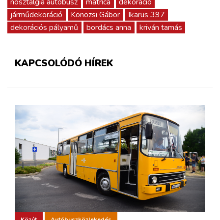
nosztalgia autóbusz
matrica
dekoráció
járműdekoráció
Könözsi Gábor
Ikarus 397
dekorációs pályamű
bordács anna
kriván tamás
KAPCSOLÓDÓ HÍREK
Közút
Autóbuszközlekedés