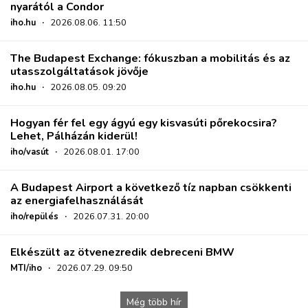
nyarától a Condor
iho.hu
·
2026.08.06. 11:50
The Budapest Exchange: fókuszban a mobilitás és az
utasszolgáltatások jövője
iho.hu
·
2026.08.05. 09:20
Hogyan fér fel egy ágyú egy kisvasúti pőrekocsira?
Lehet, Pálházán kiderül!
iho/vasút
·
2026.08.01. 17:00
A Budapest Airport a következő tíz napban csökkenti
az energiafelhasználását
iho/repülés
·
2026.07.31. 20:00
Elkészült az ötvenezredik debreceni BMW
MTI/iho
·
2026.07.29. 09:50
Még több hír