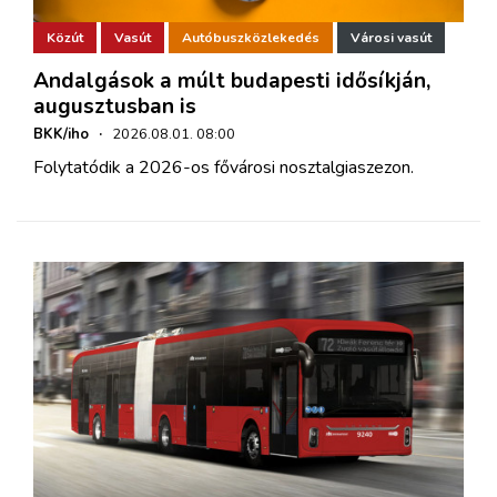
Közút
Vasút
Autóbuszközlekedés
Városi vasút
Andalgások a múlt budapesti idősíkján,
augusztusban is
BKK/iho
·
2026.08.01. 08:00
Folytatódik a 2026-os fővárosi nosztalgiaszezon.