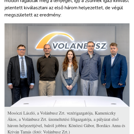
módon ragadták meg a lényeget, így a zsűrinek igazi kihívást
jelentett kiválasztani az első három helyezettet, de végül
megszületett az eredmény:
Mosóczi László, a Volánbusz Zrt. vezérigazgatója, Kameniczky
Ákos, a Volánbusz Zrt. üzemeltetési főigazgatója, a pályázat első
három helyezettjével, balról jobbra: Könözsi Gábor, Bordács Anna és
Kriván Tamás (fotó: Volánbusz Zrt.)