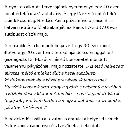
A győztes alkotás tervezőjének nyereménye egy 40 ezer
forint értékű utazási utalvány és egy tízezer forint értékű
ajándékcsomag. Bordács Anna pályaműve a június 8-ai
hatvani retrónap fő attrakcióját, az Ikarus EAG 397.05-ös
autóbuszt díszíti majd.
A második és a harmadik helyezett egy 30 ezer forint,
illetve egy 20 ezer forint értékű ajándékcsomaggal lett
gazdagabb. Dr. Mosóczi László köszönetet mondott
valamennyi pályázónak, majd hozzátette:
„Az első helyezett
alkotás méltó emléket állít a hazai autóbusz-
közlekedésnek és a közel száz éves Volánbusznak.
Büszkék vagyunk arra, hogy a győztes pályamű a jövőben
a közlekedési vállalat méltán híres nosztalgiaflottájának
legújabb járművén hirdeti a magyar autóbusz-közlekedés
páratlan történetét.”
A közlekedési vállalat ezúton is gratulál a helyezetteknek,
és köszöni valamennyi résztvevőnek a beküldött