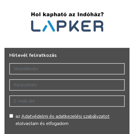
Hírlevél feliratkozás
Vezetéknév
Keresztnév
E-mail cím
az
Adatvédelmi és adatkezelési szabályzatot
elolvastam és elfogadom