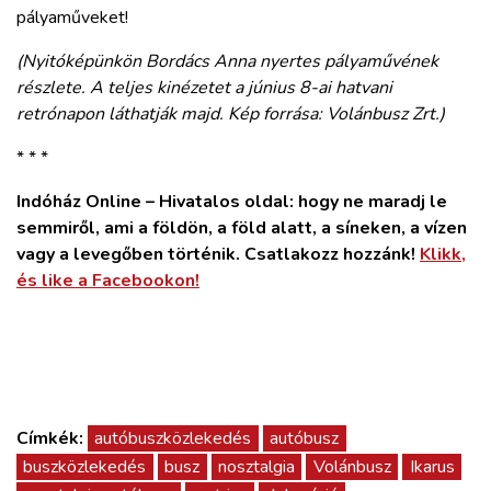
pályaműveket!
(Nyitóképünkön Bordács Anna nyertes pályaművének
részlete. A teljes kinézetet a június 8-ai hatvani
retrónapon láthatják majd. Kép forrása: Volánbusz Zrt.)
* * *
Indóház Online – Hivatalos oldal: hogy ne maradj le
semmiről, ami a földön, a föld alatt, a síneken, a vízen
vagy a levegőben történik. Csatlakozz hozzánk!
Klikk,
és like a Facebookon!
Címkék:
autóbuszközlekedés
autóbusz
buszközlekedés
busz
nosztalgia
Volánbusz
Ikarus