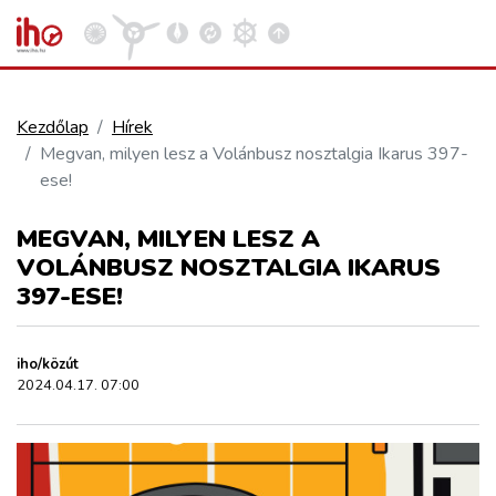
Kezdőlap
Hírek
Megvan, milyen lesz a Volánbusz nosztalgia Ikarus 397-
VASÚT
ese!
Kosár megtekintése
MEGVAN, MILYEN LESZ A
KÖZÚT
VOLÁNBUSZ NOSZTALGIA IKARUS
397-ESE!
REPÜLÉS
iho/közút
KÖZLEKEDÉSFEJLESZTÉS
2024.04.17. 07:00
ELLÁTÁSI LÁNC