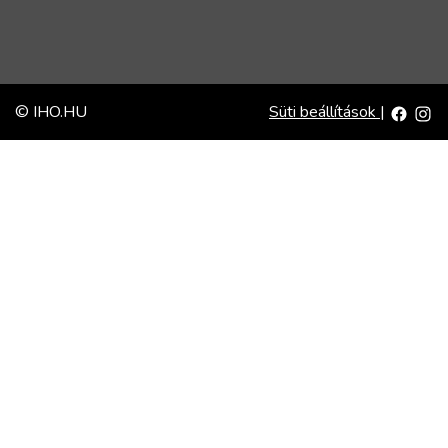
© IHO.HU
Süti beállítások
|