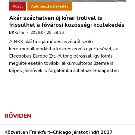
Közút
Autóbuszközlekedés
Akár százhatvan új kínai trolival is
frissülhet a fővárosi közösségi közlekedés
BKK/iho
·
2026.07.29. 08:20
A BKK aláírta a járműbeszerzésről szóló
keretmegállapodást a közbeszerzés nyertesével, az
Electrobus Europe Zrt.–Yutong párossal, így forrás
megléte esetén további, akkumulátoros üzemre is
képes járművek is forgalomba állhatnak Budapesten.
RÖVIDEN
Közvetlen Frankfurt–Chicago járatot indít 2027