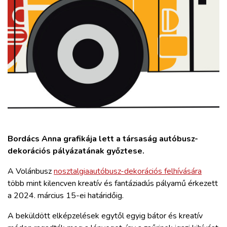
ZÖLDÚT
HAJÓZÁS
BLOG
ARCHÍVUM
WEBSHOP
Bordács Anna grafikája lett a társaság autóbusz-
dekorációs pályázatának győztese.
BELÉPÉS
A Volánbusz
nosztalgiaautóbusz-dekorációs felhívására
több mint kilencven kreatív és fantáziadús pályamű érkezett
REGISZTRÁCIÓ
a 2024. március 15-ei határidőig.
A beküldött elképzelések egytől egyig bátor és kreatív