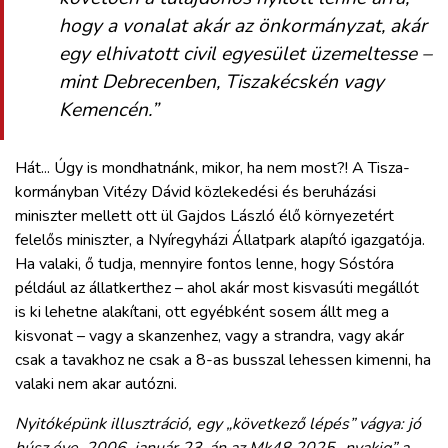
hogy a vonalat akár az önkormányzat, akár
egy elhivatott civil egyesület üzemeltesse –
mint Debrecenben, Tiszakécskén vagy
Kemencén.”
Hát... Úgy is mondhatnánk, mikor, ha nem most?! A Tisza-
kormányban Vitézy Dávid közlekedési és beruházási
miniszter mellett ott ül Gajdos László élő környezetért
felelős miniszter, a Nyíregyházi Állatpark alapító igazgatója.
Ha valaki, ő tudja, mennyire fontos lenne, hogy Sóstóra
például az állatkerthez – ahol akár most kisvasúti megállót
is ki lehetne alakítani, ott egyébként sosem állt meg a
kisvonat – vagy a skanzenhez, vagy a strandra, vagy akár
csak a tavakhoz ne csak a 8-as busszal lehessen kimenni, ha
valaki nem akar autózni.
Nyitóképünk illusztráció, egy „következő lépés” vágya: jó