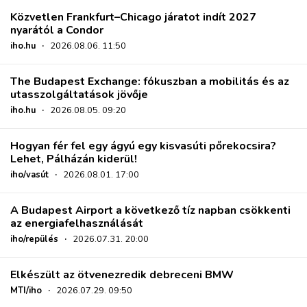
Közvetlen Frankfurt–Chicago járatot indít 2027
nyarától a Condor
iho.hu
·
2026.08.06. 11:50
The Budapest Exchange: fókuszban a mobilitás és az
utasszolgáltatások jövője
iho.hu
·
2026.08.05. 09:20
Hogyan fér fel egy ágyú egy kisvasúti pőrekocsira?
Lehet, Pálházán kiderül!
iho/vasút
·
2026.08.01. 17:00
A Budapest Airport a következő tíz napban csökkenti
az energiafelhasználását
iho/repülés
·
2026.07.31. 20:00
Elkészült az ötvenezredik debreceni BMW
MTI/iho
·
2026.07.29. 09:50