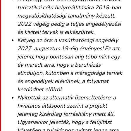
turisztikai célú helyreállítására 2018-ban
megvalósíthatósági tanulmány készült,
2022 végéig pedig a teljes engedélyezési
és kiviteli tervek is elkészültek.
Ketyeg az óra: a vasúthatósági engedély
2027. augusztus 19-éig érvényes! Ez azt
jelenti, hogy pontosan alig több mint egy
év maradt arra, hogy a beruházás
elinduljon, különben a méregdrága tervek
és engedélyek elévülnek, a folyamat
kezdődhet elölről.
Nyitottak az alternatív üzemeltetésre: a
hivatalos álláspont szerint a projekt
jelenleg kizárólag forráshiány miatt áll.
Ugyanakkor jelezték, hogy a felújítást
követően a tulajdonos nyitott lenne arra,