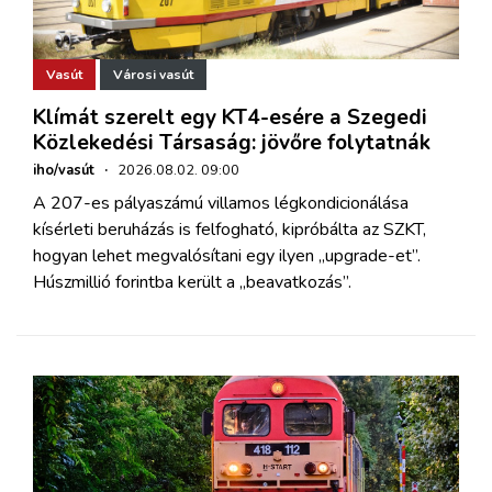
Vasút
Városi vasút
Klímát szerelt egy KT4-esére a Szegedi
Közlekedési Társaság: jövőre folytatnák
iho/vasút
·
2026.08.02. 09:00
A 207-es pályaszámú villamos légkondicionálása
kísérleti beruházás is felfogható, kipróbálta az SZKT,
hogyan lehet megvalósítani egy ilyen „upgrade-et”.
Húszmillió forintba került a „beavatkozás”.