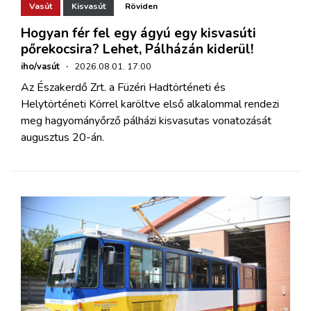
Vasút
Kisvasút
Röviden
Hogyan fér fel egy ágyú egy kisvasúti
pőrekocsira? Lehet, Pálházán kiderül!
iho/vasút
·
2026.08.01. 17:00
Az Északerdő Zrt. a Füzéri Hadtörténeti és
Helytörténeti Körrel karöltve első alkalommal rendezi
meg hagyományőrző pálházi kisvasutas vonatozását
augusztus 20-án.