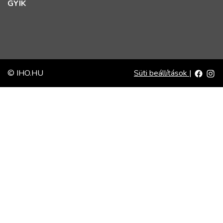
GYIK
© IHO.HU
Süti beállítások
|