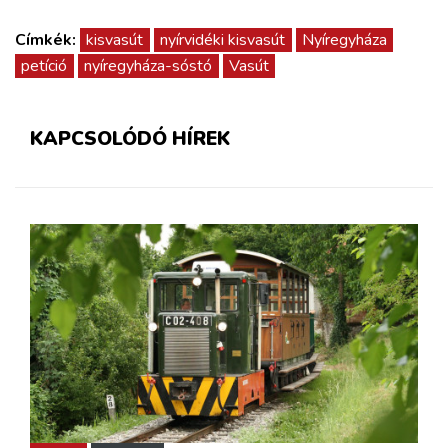
Címkék:
kisvasút
nyírvidéki kisvasút
Nyíregyháza
petíció
nyíregyháza-sóstó
Vasút
KAPCSOLÓDÓ HÍREK