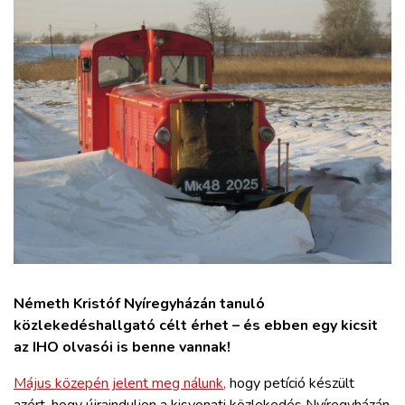
ZÖLDÚT
HAJÓZÁS
BLOG
ARCHÍVUM
WEBSHOP
BELÉPÉS
Németh Kristóf Nyíregyházán tanuló
közlekedéshallgató célt érhet – és ebben egy kicsit
REGISZTRÁCIÓ
az IHO olvasói is benne vannak!
Május közepén jelent meg nálunk,
hogy petíció készült