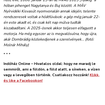
húsz éve, 2006. január 23-án az Mk48 2025 „nyakig” a
hóban pihenget Nagytanya és Buj között. A MÁV
Nyírvidéki Kisvasút nyomvonalán annak idején, telente
rendszeresek voltak a hóátfúvások: a gép még január 22-
én este akadt el, és csak két nap múlva tudták
kiszabadítani. A 2025-ösnek akkor teljesen elfagyott a
motorja. Ha még egyszer az is megvalósulna, hogy újra,
akár Dombrádig közlekedjenek a szerelvények... (fotó:
Molnár Mihály)
* * *
Indóház Online – Hivatalos oldal: hogy ne maradj le
semmiről, ami a földön, a föld alatt, a síneken, a vízen
vagy a levegőben történik. Csatlakozz hozzánk!
Klikk,
és like a Facebookon!