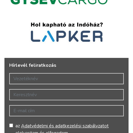
Hírlevél feliratkozás
Vezetéknév
Keresztnév
E-mail cím
az
Adatvédelmi és adatkezelési szabályzatot
elolvastam és elfogadom