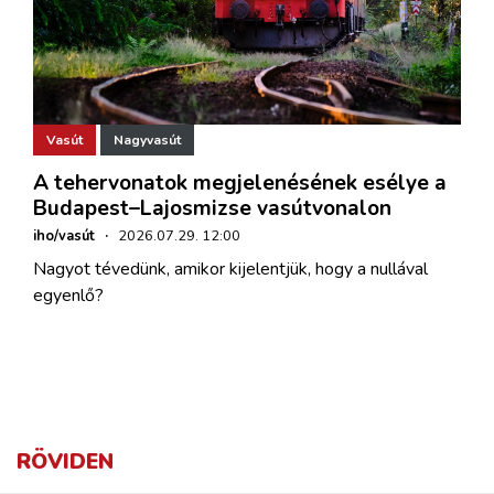
Vasút
Nagyvasút
A tehervonatok megjelenésének esélye a
Budapest–Lajosmizse vasútvonalon
iho/vasút
·
2026.07.29. 12:00
Nagyot tévedünk, amikor kijelentjük, hogy a nullával
egyenlő?
RÖVIDEN