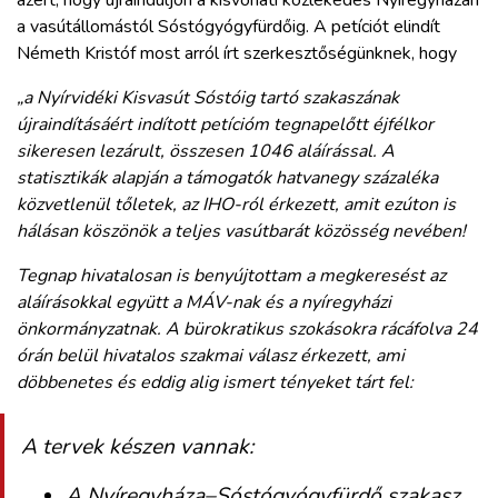
azért, hogy újrainduljon a kisvonati közlekedés Nyíregyházán
a vasútállomástól Sóstógyógyfürdőig. A petíciót elindít
Németh Kristóf most arról írt szerkesztőségünknek, hogy
„a Nyírvidéki Kisvasút Sóstóig tartó szakaszának
újraindításáért indított petícióm tegnapelőtt éjfélkor
sikeresen lezárult, összesen 1046 aláírással. A
statisztikák alapján a támogatók hatvanegy százaléka
közvetlenül tőletek, az IHO-ról érkezett, amit ezúton is
hálásan köszönök a teljes vasútbarát közösség nevében!
Tegnap hivatalosan is benyújtottam a megkeresést az
aláírásokkal együtt a MÁV-nak és a nyíregyházi
önkormányzatnak. A bürokratikus szokásokra rácáfolva 24
órán belül hivatalos szakmai válasz érkezett, ami
döbbenetes és eddig alig ismert tényeket tárt fel:
A tervek készen vannak:
A Nyíregyháza–Sóstógyógyfürdő szakasz