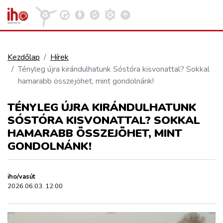
Kezdőlap
Hírek
Tényleg újra kirándulhatunk Sóstóra kisvonattal? Sokkal
VASÚT
hamarabb összejöhet, mint gondolnánk!
Kosár megtekintése
TÉNYLEG ÚJRA KIRÁNDULHATUNK
KÖZÚT
SÓSTÓRA KISVONATTAL? SOKKAL
HAMARABB ÖSSZEJÖHET, MINT
REPÜLÉS
GONDOLNÁNK!
KÖZLEKEDÉSFEJLESZTÉS
iho/vasút
2026.06.03. 12:00
ELLÁTÁSI LÁNC