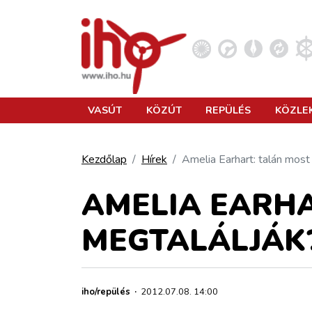
VASÚT
VASÚT
KÖZÚT
REPÜLÉS
KÖZLE
KÖZÚT
Kezdőlap
Hírek
Amelia Earhart: talán most
REPÜLÉS
AMELIA EARHA
MEGTALÁLJÁK
KÖZLEKEDÉSFEJLESZTÉS
ELLÁTÁSI LÁNC
iho/repülés
·
2012.07.08. 14:00