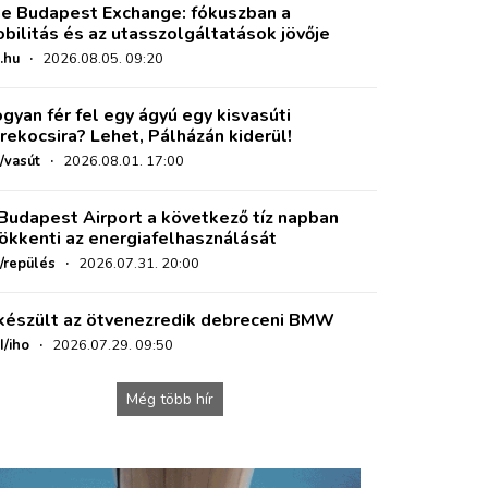
e Budapest Exchange: fókuszban a
bilitás és az utasszolgáltatások jövője
.hu
·
2026.08.05. 09:20
gyan fér fel egy ágyú egy kisvasúti
rekocsira? Lehet, Pálházán kiderül!
/vasút
·
2026.08.01. 17:00
Budapest Airport a következő tíz napban
ökkenti az energiafelhasználását
o/repülés
·
2026.07.31. 20:00
készült az ötvenezredik debreceni BMW
I/iho
·
2026.07.29. 09:50
Még több hír