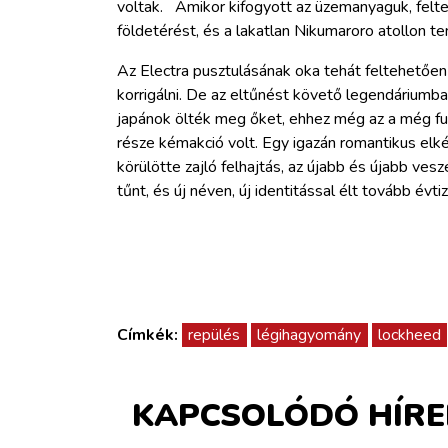
voltak. Amikor kifogyott az üzemanyaguk, felteh
földetérést, és a lakatlan Nikumaroro atollon t
Az Electra pusztulásának oka tehát feltehetően n
korrigálni. De az eltűnést követő legendáriumba
japánok ölték meg őket, ehhez még az a még furc
része kémakció volt. Egy igazán romantikus elk
körülötte zajló felhajtás, az újabb és újabb veszé
tűnt, és új néven, új identitással élt tovább évti
Címkék:
repülés
légihagyomány
lockheed
KAPCSOLÓDÓ HÍRE