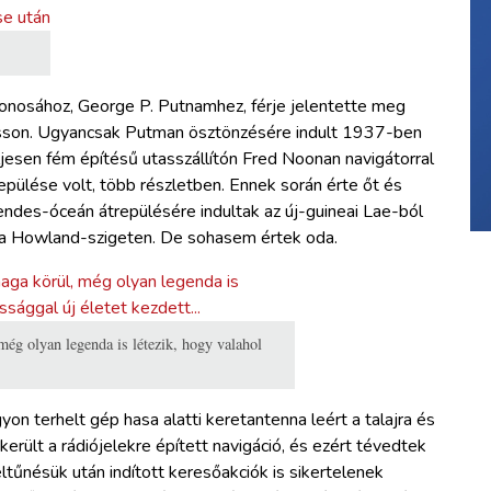
donosához, George P. Putnamhez, férje jelentette meg
asson. Ugyancsak Putman ösztönzésére indult 1937-ben
esen fém építésű utasszállítón Fred Noonan navigátorral
epülése volt, több részletben. Ennek során érte őt és
sendes-óceán átrepülésére indultak az új-guineai Lae-ból
l a Howland-szigeten. De sohasem értek oda.
még olyan legenda is létezik, hogy valahol
on terhelt gép hasa alatti keretantenna leért a talajra és
erült a rádiójelekre épített navigáció, és ezért tévedtek
tűnésük után indított keresőakciók is sikertelenek