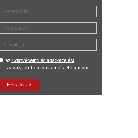
Vezetéknév
Keresztnév
E-mail cím
az
Adatvédelmi és adatkezelési
szabályzatot
elolvastam és elfogadom
Feliratkozás