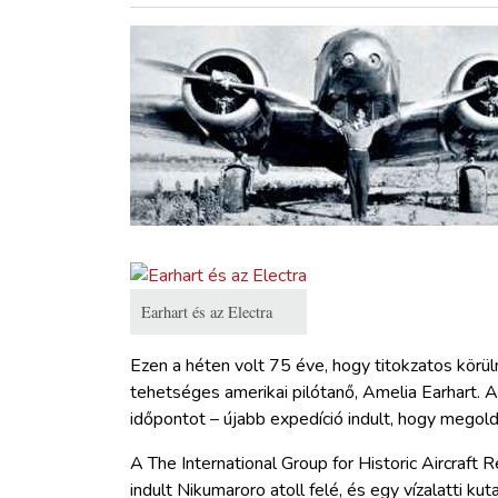
ZÖLDÚT
HAJÓZÁS
BLOG
ARCHÍVUM
WEBSHOP
Earhart és az Electra
BELÉPÉS
Ezen a héten volt 75 éve, hogy titokzatos körü
tehetséges amerikai pilótanő, Amelia Earhart. A 
REGISZTRÁCIÓ
időpontot – újabb expedíció indult, hogy megol
A The
International Group for Historic Aircraft
indult Nikumaroro atoll felé, és egy vízalatti ku