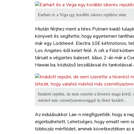
Earhart és a Vega egy korábbi sikeres repülése után
Miután férjhez ment a híres Putnam kiadó tulaj
könyveit és segítette, hogy egyetemen taníth
már egy Lockheed Electra 10E kétmotoros, telj
Los Angeles-ből kelet felé. A cél a Föld körber
társait a végzetes baleset. Július 2-án már a C
Hawaii ba, közbülső leszállással és tankolássa
Imádott repülni, de nem szerette a híverést maga körül, 
máshol más személyazonossággal új életet kezdett...
Az indulásukkor Lae-n megfigyelték, hogy a nagy
elgörbülhetett. Lehetséges, hogy emiatt nem sik
többszáz mérföldet, aminek következtében az el