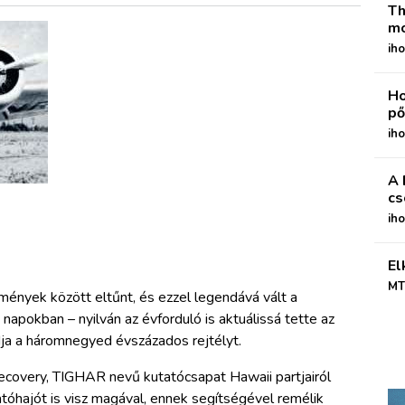
Th
mo
iho
Ho
pő
iho
A 
cs
ih
El
MT
lmények között eltűnt,
és ezzel legendává vált a
napokban – nyilván az évforduló is aktuálissá tette az
dja a háromnegyed évszázados rejtélyt.
 Recovery, TIGHAR nevű kutatócsapat Hawaii partjairól
tatóhajót is visz magával, ennek segítségével remélik