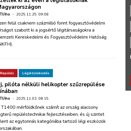
izettek ki az éven a légiutasoknak
agyarországon
TI/iho
·
2025.11.25. 09:08
zen felül csaknem százmillió forint fogyasztóvédelmi
írságot szabott ki a jogsértő légitársaságokra a
emzeti Kereskedelmi és Fogyasztóvédelmi Hatóság
NKFH).
Repülés
Légiközlekedés
j, pilóta nélküli helikopter szűzrepülése
ínában
TI/iho
·
2025.11.03. 08:15
 T1400 mérföldkőnek számít az ország alacsony
égterű repüléstechnikai fejlesztéseiben, és új szintet
elent az egytonnás kategóriába tartozó légi eszközök
orszakában.