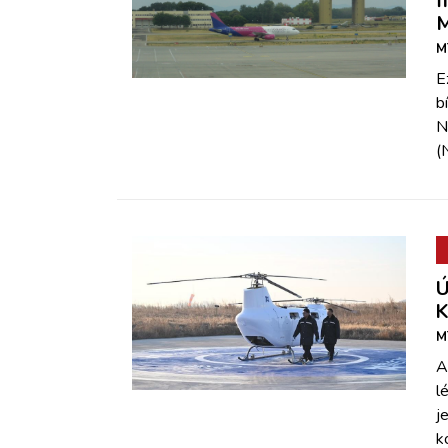
f
M
M
E
b
N
(
Ú
K
M
A
l
j
k