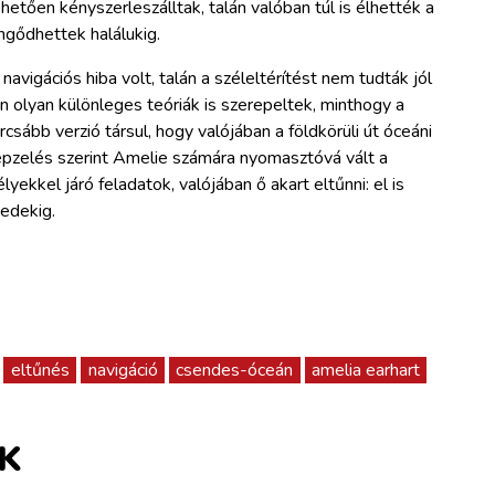
etően kényszerleszálltak, talán valóban túl is élhették a
engődhettek halálukig.
avigációs hiba volt, talán a széleltérítést nem tudták jól
n olyan különleges teóriák is szerepeltek, minthogy a
sább verzió társul, hogy valójában a földkörüli út óceáni
épzelés szerint Amelie számára nyomasztóvá vált a
lyekkel járó feladatok, valójában ő akart eltűnni: el is
zedekig.
eltűnés
navigáció
csendes-óceán
amelia earhart
K