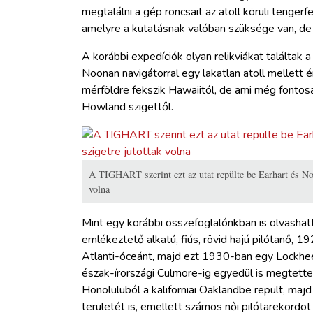
megtalálni a gép roncsait az atoll körüli tengerf
amelyre a kutatásnak valóban szüksége van, de 
A korábbi expedíciók olyan relikviákat találtak a
Noonan navigátorral egy lakatlan atoll mellett é
mérföldre fekszik Hawaiitól, de ami még fontosa
Howland szigettől.
A TIGHART szerint ezt az utat repülte be Earhart és Noo
volna
Mint egy korábbi összefoglalónkban is olvashatt
emlékeztető alkatú, fiús, rövid hajú pilótanő,
Atlanti-óceánt, majd ezt 1930-ban egy Lockhee
észak-írországi Culmore-ig egyedül is megtette
Honoluluból a kaliforniai Oaklandbe repült, maj
területét is, emellett számos női pilótarekordot 