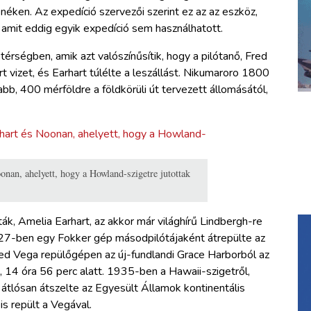
enéken. Az expedíció szervezői szerint ez az az eszköz,
amit eddig egyik expedíció sem használhatott.
 térségben, amik azt valószínűsítik, hogy a pilótanő, Fred
rt vizet, és Earhart túlélte a leszállást. Nikumaroro 1800
bb, 400 mérföldre a földkörüli út tervezett állomásától,
nan, ahelyett, hogy a Howland-szigetre jutottak
ák, Amelia Earhart, az akkor már világhírű Lindbergh-re
 1927-ben egy Fokker gép másodpilótájaként átrepülte az
d Vega repülőgépen az új-fundlandi Grace Harborból az
, 14 óra 56 perc alatt. 1935-ben a Hawaii-szigetről,
d átlósan átszelte az Egyesült Államok kontinentális
is repült a Vegával.