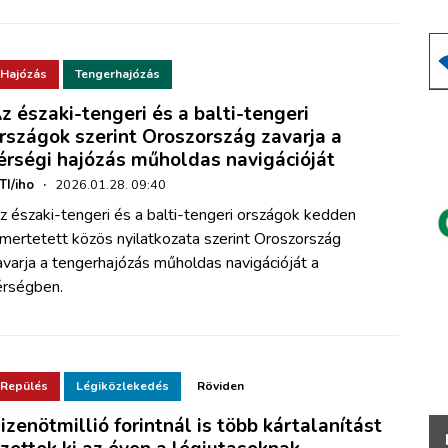
Hajózás
Tengerhajózás
z északi-tengeri és a balti-tengeri
rszágok szerint Oroszország zavarja a
érségi hajózás műholdas navigációját
TI/iho
·
2026.01.28. 09:40
z északi-tengeri és a balti-tengeri országok kedden
smertetett közös nyilatkozata szerint Oroszország
avarja a tengerhajózás műholdas navigációját a
érségben.
Repülés
Légiközlekedés
Röviden
izenötmillió forintnál is több kártalanítást