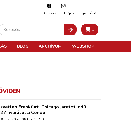
Kapcsolat
Belépés
Regisztráció
0
ZÁS
BLOG
ARCHÍVUM
WEBSHOP
ÖVIDEN
zvetlen Frankfurt–Chicago járatot indít
27 nyarától a Condor
.hu
·
2026.08.06. 11:50