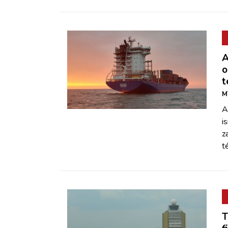
A
o
t
M
A
i
z
t
T