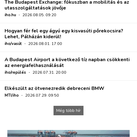
The Budapest Exchange: fókuszban a mobilitás és az
utasszolgáltatások jövője
iho.hu
·
2026.08.05. 09:20
Hogyan fér fel egy ágyú egy kisvasúti pőrekocsira?
Lehet, Pálházán kiderül!
iho/vasút
·
2026.08.01. 17:00
A Budapest Airport a következő tíz napban csökkenti
az energiafelhasználását
iho/repülés
·
2026.07.31. 20:00
Elkészült az ötvenezredik debreceni BMW
MTI/iho
·
2026.07.29. 09:50
Még több hír