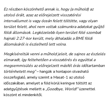
Ez részben köszönhető annak is, hogy (a műhold) az
utolsó óráit, azaz az előrejelzett visszatérési
intervallumot is vagy óceán felett töltötte, vagy olyan
terület felett, ahol nem voltak számunkra adatokat gyűjtő
földi állomások. Legközelebb ilyen terület fölé szombat
hajnali 2:27-kor került, mely áthaladás a BME földi
állomásáról is észlelhető lett volna.
Megkíséreltük venni a műhold jeleit, de sajnos az észlelés
elmaradt, így feltehetően a visszatérés és egyúttal a
megsemmisülés az előrejelzett másfél órás időtartamban
történhetett meg”
– hangzik a honlapon olvasható
összefoglaló, amely szerint a Masat-1 az utolsó
időszakában, amelyet a föld körül keringve töltött az
adatgyűjtések mellett a
„Goodbye, World!”
üzenettel
köszönt el mindenkitől.