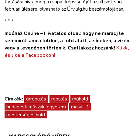
tartására hívta meg a csapat képviselőjét az albizottság
februári ülésére, olvasható az Űrvilág.hu beszámolójában.
* * *
Indóház Online – Hivatalos oldal: hogy ne maradj le
semmiről, ami a földön, a föld alatt, a síneken, a vízen
vagy a levegőben történik. Csatlakozz hozzánk!
Klikk,
és like a Facebookon!
Címkék:
űrrepülés
repülés
műhold
budapesti műszaki egyetem
masat-1
mesterséges hold