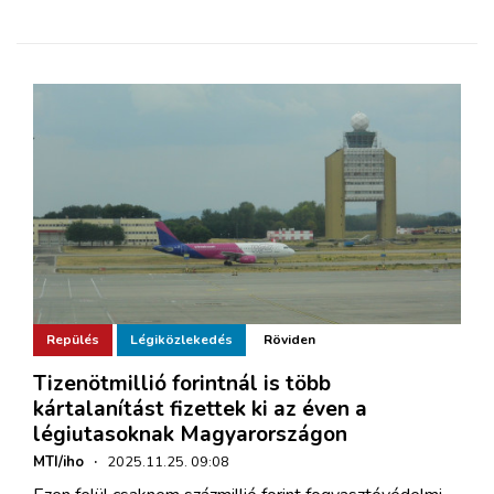
Repülés
Légiközlekedés
Röviden
Tizenötmillió forintnál is több
kártalanítást fizettek ki az éven a
légiutasoknak Magyarországon
MTI/iho
·
2025.11.25. 09:08