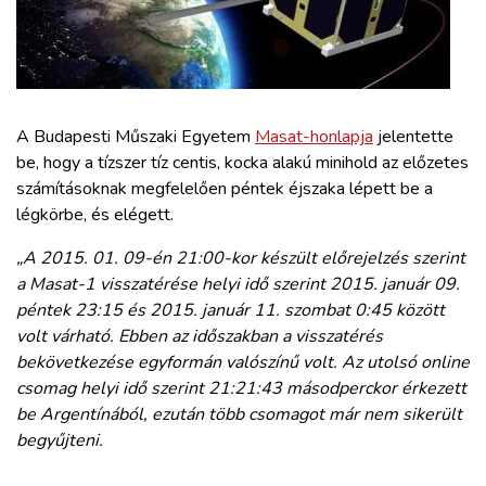
ZÖLDÚT
HAJÓZÁS
BLOG
A Budapesti Műszaki Egyetem
Masat-honlapja
jelentette
be, hogy a tízszer tíz centis, kocka alakú minihold az előzetes
számításoknak megfelelően péntek éjszaka lépett be a
ARCHÍVUM
légkörbe, és elégett.
„A 2015. 01. 09-én 21:00-kor készült előrejelzés szerint
WEBSHOP
a Masat-1 visszatérése helyi idő szerint 2015. január 09.
péntek 23:15 és 2015. január 11. szombat 0:45 között
BELÉPÉS
volt várható. Ebben az időszakban a visszatérés
bekövetkezése egyformán valószínű volt. Az utolsó online
csomag helyi idő szerint 21:21:43 másodperckor érkezett
REGISZTRÁCIÓ
be Argentínából, ezután több csomagot már nem sikerült
begyűjteni.