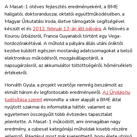
A Masat-1 ötéves fejlesztés eredményeként, a BME
hallgatói, doktoranduszai, oktatói együttműködésében, a
Magyar Űrkutatási Iroda, illetve támogatók segítségével
készült el és
2012. február 13-án állt pályára.
A fellövés a
Kourou űrbázisról, Francia Guyanaból történt egy Vega-
hordozórakétával. A műhold a pályára állás utáni óráktól
kezdve küldött egészen mostanáig adatcsomagokat a belső
elektronikus működésről, mozgásállapotáról, a
napsugárzásról, az akkumulátor töltöttségéről, hőmérsékleti
értékekről.
Horváth Gyula, a projekt vezetője nemrég beszámolt az
elmúlt három év legfontosabb eredményeiről.
Az Űrvilág.hu
tudósítása szerint
elmondta: a siker alapját a BME által
nyújtott szakmai és informatikai háttér, valamint az
egyetemen összegyűlt több évtizedes tapasztalat
jelentette. A Masat-1 működött, ami önmagában nagy
eredmény, a cubesat kategóriájú műholdak kisebb részére
jellemző. Ráadásul most már kijelenthető, hogy élete utolsó