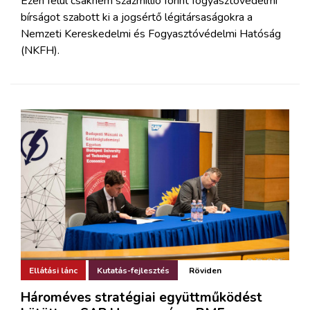
Ezen felül csaknem százmillió forint fogyasztóvédelmi
bírságot szabott ki a jogsértő légitársaságokra a
Nemzeti Kereskedelmi és Fogyasztóvédelmi Hatóság
(NKFH).
Ellátási lánc
Kutatás-fejlesztés
Röviden
Hároméves stratégiai együttműködést