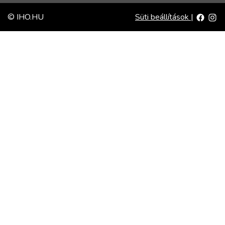
© IHO.HU
Süti beállítások
|