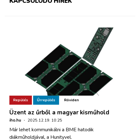
KAPCSOLÓDÓ HÍREK
Repülés
Űrrepülés
Röviden
Üzent az űrből a magyar kisműhold
iho.hu
·
2025.12.19. 10:25
Már lehet kommunikálni a BME hatodik
diákműholdjával, a Hunityvel.