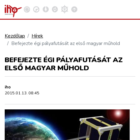
Kezdőlap
Hírek
Befejezte égi pályafutását az első magyar műhold
VASÚT
Kosár megtekintése
BEFEJEZTE ÉGI PÁLYAFUTÁSÁT AZ
KÖZÚT
ELSŐ MAGYAR MŰHOLD
REPÜLÉS
iho
2015.01.13. 08:45
KÖZLEKEDÉSFEJLESZTÉS
ELLÁTÁSI LÁNC