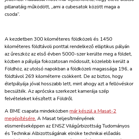
pillanatáig működött, „ami a cubesatok között maga a
csoda”.
A kezdetben 300 kilométeres földközeli és 1450
kilométeres földtávoli ponttal rendelkező elliptikus pályán
az űreszköz az első évben 5000-szer kerülte meg a földet,
közben a pályája fokozatosan módosult, közelebb került a
Földhöz, az utolsó napokban a földközeli magassága 196, a
földtávol 269 kilométerre csökkent. De az biztos, hogy
életpályája jóval hosszabb lett, mint ahogy azt a fellövéskor
becsülték. Az aprócska szerkezet kamerája szép
felvételeket készített a Földről.
A BME csapata mindeközben
már készül a Masat-2
megépítésére.
A Masat teljesítményének
elismeréseképpen az ENSZ Világűrbizottság Tudományos
és Technikai Albizottságának elnöke technikai előadás