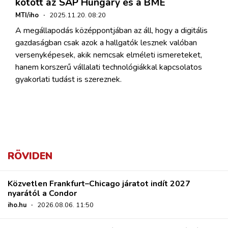
kötött az SAP Hungary és a BME
MTI/iho
·
2025.11.20. 08:20
A megállapodás középpontjában az áll, hogy a digitális
gazdaságban csak azok a hallgatók lesznek valóban
versenyképesek, akik nemcsak elméleti ismereteket,
hanem korszerű vállalati technológiákkal kapcsolatos
gyakorlati tudást is szereznek.
RÖVIDEN
Közvetlen Frankfurt–Chicago járatot indít 2027
nyarától a Condor
iho.hu
·
2026.08.06. 11:50