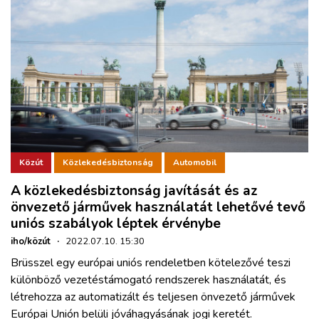
Közút
Közlekedésbiztonság
Automobil
A közlekedésbiztonság javítását és az
önvezető járművek használatát lehetővé tevő
uniós szabályok léptek érvénybe
iho/közút
·
2022.07.10. 15:30
Brüsszel egy európai uniós rendeletben kötelezővé teszi
különböző vezetéstámogató rendszerek használatát, és
létrehozza az automatizált és teljesen önvezető járművek
Európai Unión belüli jóváhagyásának jogi keretét.