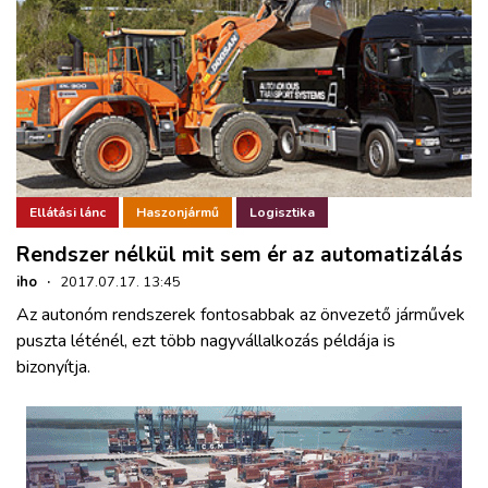
Ellátási lánc
Haszonjármű
Logisztika
Rendszer nélkül mit sem ér az automatizálás
iho
·
2017.07.17. 13:45
Az autonóm rendszerek fontosabbak az önvezető járművek
puszta léténél, ezt több nagyvállalkozás példája is
bizonyítja.