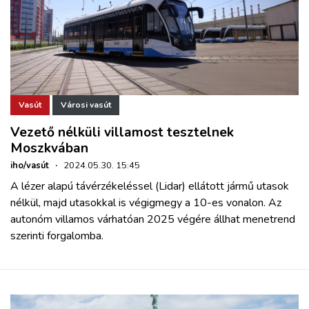
Vasút
Városi vasút
Vezető nélküli villamost tesztelnek
Moszkvában
iho/vasút
·
2024.05.30. 15:45
A lézer alapú távérzékeléssel (Lidar) ellátott jármű utasok
nélkül, majd utasokkal is végigmegy a 10-es vonalon. Az
autonóm villamos várhatóan 2025 végére állhat menetrend
szerinti forgalomba.