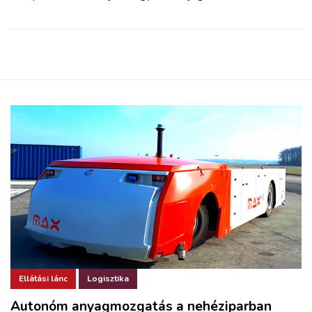
Ellátási lánc
Logisztika
Autonóm anyagmozgatás a nehéziparban