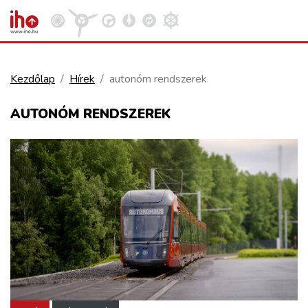
Kezdőlap
Hírek
autonóm rendszerek
VASÚT
AUTONÓM RENDSZEREK
Kosár megtekintése
KÖZÚT
REPÜLÉS
KÖZLEKEDÉSFEJLESZTÉS
ELLÁTÁSI LÁNC