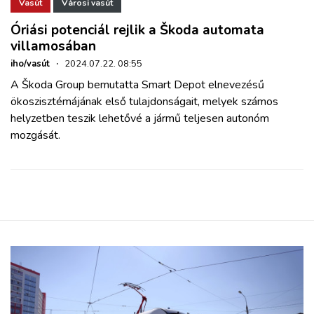
ZÖLDÚT
Vasút
Városi vasút
Óriási potenciál rejlik a Škoda automata
villamosában
HAJÓZÁS
iho/vasút
·
2024.07.22. 08:55
A Škoda Group bemutatta Smart Depot elnevezésű
BLOG
ökoszisztémájának első tulajdonságait, melyek számos
helyzetben teszik lehetővé a jármű teljesen autonóm
ARCHÍVUM
mozgását.
WEBSHOP
BELÉPÉS
REGISZTRÁCIÓ