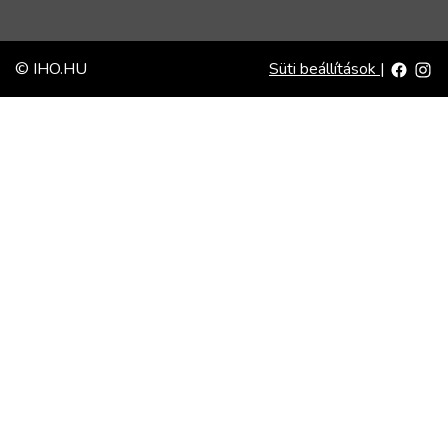
© IHO.HU
Süti beállítások
|