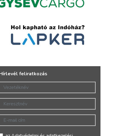
Hírlevél feliratkozás
Vezetéknév
Keresztnév
E-mail cím
az
Adatvédelmi és adatkezelési