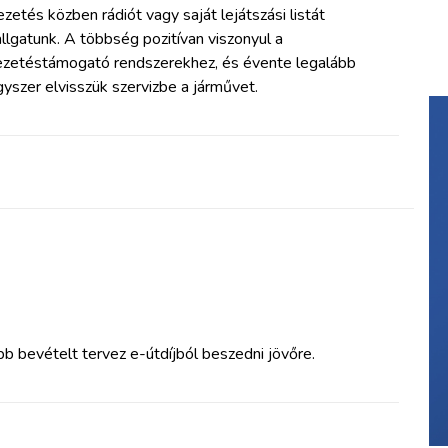
zetés közben rádiót vagy saját lejátszási listát
llgatunk. A többség pozitívan viszonyul a
ezetéstámogató rendszerekhez, és évente legalább
yszer elvisszük szervizbe a járművet.
 bevételt tervez e-útdíjból beszedni jövőre.