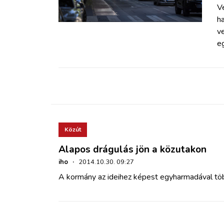
ZÖLDÚT
Ve
ha
v
HAJÓZÁS
eg
BLOG
ARCHÍVUM
WEBSHOP
Közút
Alapos drágulás jön a közutakon
BELÉPÉS
iho
·
2014.10.30. 09:27
A kormány az ideihez képest egyharmadával több
REGISZTRÁCIÓ