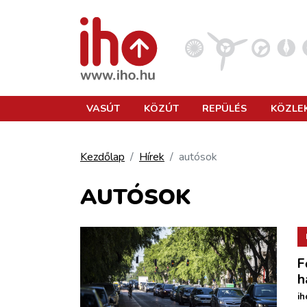
VASÚT
VASÚT
KÖZÚT
REPÜLÉS
KÖZLE
KÖZÚT
Kezdőlap
Hírek
autósok
REPÜLÉS
AUTÓSOK
KÖZLEKEDÉSFEJLESZTÉS
F
ELLÁTÁSI LÁNC
h
ih