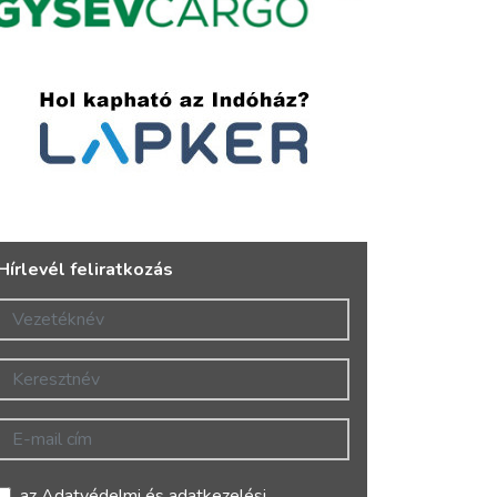
Hírlevél feliratkozás
Vezetéknév
Keresztnév
E-mail cím
az
Adatvédelmi és adatkezelési