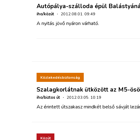
Autópálya-szálloda épül Balástyán
iho/közút
·
2012.08.01. 09:49
A nyitás jövő nyáron várható.
Közlekedésbiztonság
Szalagkorlátnak ütközött az M5-ös
iho/biztos út
·
2012.03.05. 10:19
Az érintett útszakasz mindkét belső sávját lezá
Közút