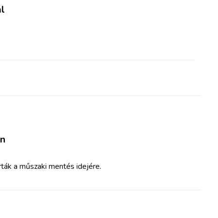
ál
ön
rták a műszaki mentés idejére.