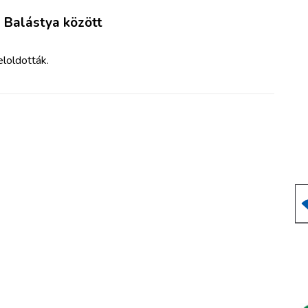
s Balástya között
eloldották.