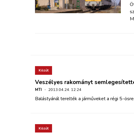
ZÖLDÚT
Öt
s
Má
HAJÓZÁS
BLOG
ARCHÍVUM
Közút
WEBSHOP
Veszélyes rakományt semlegesített
MTI
·
2013.04.24. 12:24
BELÉPÉS
Balástyánál terelték a járműveket a régi 5-ösr
REGISZTRÁCIÓ
Közút