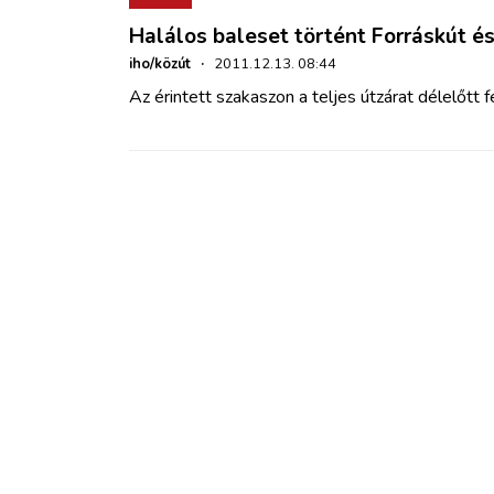
Halálos baleset történt Forráskút é
iho/közút
·
2011.12.13. 08:44
Az érintett szakaszon a teljes útzárat délelőtt f