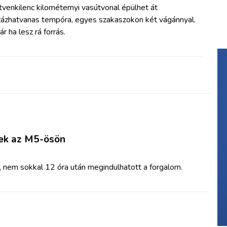
venkilenc kilométernyi vasútvonal épülhet át
zázhatvanas tempóra, egyes szakaszokon két vágánnyal.
r ha lesz rá forrás.
ek az M5-ösön
e, nem sokkal 12 óra után megindulhatott a forgalom.