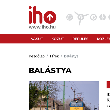
VASÚT
VASÚT
KÖZÚT
REPÜLÉS
KÖZLE
KÖZÚT
Kezdőlap
Hírek
balástya
REPÜLÉS
BALÁSTYA
KÖZLEKEDÉSFEJLESZTÉS
I
ELLÁTÁSI LÁNC
K
Ká