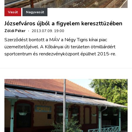
Vasút
Nagyvasút
Józsefváros újból a figyelem kereszttüzében
Zöldi Péter
·
2013.07.09. 19:00
Szerződést bontott a MÁV a Négy Tigris kínai piac
üzemeltetőjével. A Kőbányai úti területen ötmilliárdért
sportcentrum és rendezvényközpont épülhet 2015-re.