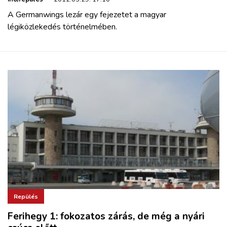
A Germanwings lezár egy fejezetet a magyar
légiközlekedés történelmében.
Repülés
Ferihegy 1: fokozatos zárás, de még a nyári