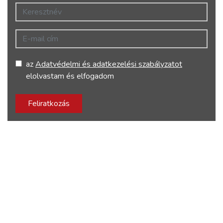
Keresztnév
E-mail cím
az
Adatvédelmi és adatkezelési szabályzatot
elolvastam és elfogadom
Feliratkozás