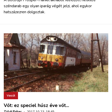
széndarab egy olyan iparág végét jelzi, ahol egykor
hatszázezren dolgoztak.
Vasút
Vót: ez speciel húsz éve vót...
Zöldi Péter
·
2017.10.23. 18:45