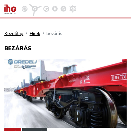
Kezdőlap
Hírek
bezárás
VASÚT
BEZÁRÁS
Kosár megtekintése
KÖZÚT
REPÜLÉS
KÖZLEKEDÉSFEJLESZTÉS
ELLÁTÁSI LÁNC