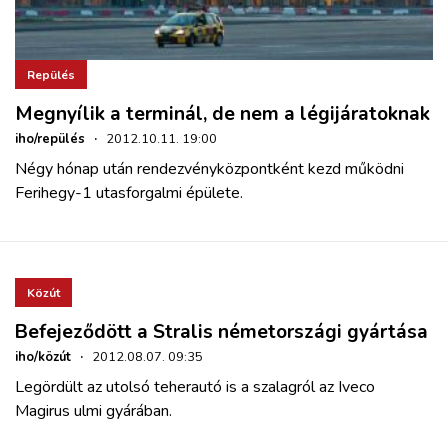
Repülés
Megnyílik a terminál, de nem a légijáratoknak
iho/repülés
·
2012.10.11. 19:00
Négy hónap után rendezvényközpontként kezd működni
Ferihegy-1 utasforgalmi épülete.
Közút
Befejeződött a Stralis németországi gyártása
iho/közút
·
2012.08.07. 09:35
Legördült az utolsó teherautó is a szalagról az Iveco
Magirus ulmi gyárában.