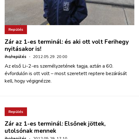
Repülés
Zár az 1-es terminál: és aki ott volt Ferihegy
nyitásakor is!
iho/repülés
·
2012.05.29. 20:00
Az első Li-2-es személyzetének tagja, aztán a 60.
évfordulón is ott volt – most szeretett reptere bezárását
kell, hogy végignézze.
Repülés
Zár az 1-es terminál: Elsőnek jöttek,
utolsónak mennek
iho/repülés
·
2012.05.29. 17:10