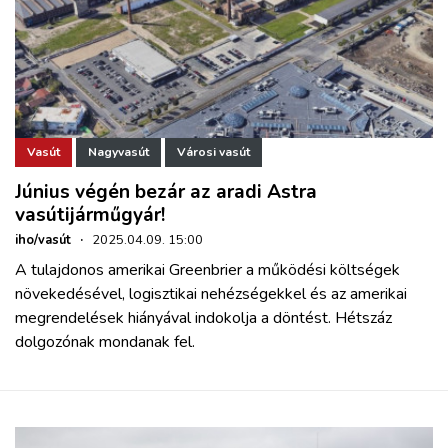
Vasút
Nagyvasút
Városi vasút
Június végén bezár az aradi Astra
vasútijárműgyár!
iho/vasút
·
2025.04.09. 15:00
A tulajdonos amerikai Greenbrier a működési költségek
növekedésével, logisztikai nehézségekkel és az amerikai
megrendelések hiányával indokolja a döntést. Hétszáz
dolgozónak mondanak fel.