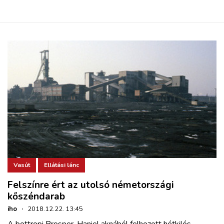
Vasút
Ellátási lánc
Felszínre ért az utolsó németországi
kőszéndarab
iho
·
2018.12.22. 13:45
A bottropi Prosper-Haniel aknából felhozott hétkilós