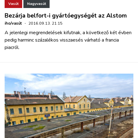
Vasút
Nagyvasút
Bezárja belfort-i gyártóegységét az Alstom
iho/vasút
·
2016.09.13. 21:15
A jelenlegi megrendelések kifutnak, a következő két évben
pedig harminc százalékos visszaesés várható a francia
piacról.