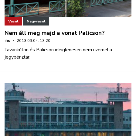
Vasút
Nagyvasút
Nem áll meg majd a vonat Palicson?
iho
·
2013.03.04. 13:20
Tavankúton és Palicson ideiglenesen nem üzemel a
jegypénztár.