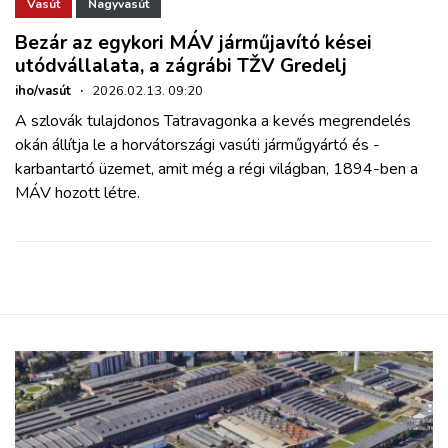
ZÖLDÚT
Vasút
Nagyvasút
Bezár az egykori MÁV járműjavító kései
utódvállalata, a zágrábi TŽV Gredelj
HAJÓZÁS
iho/vasút
·
2026.02.13. 09:20
A szlovák tulajdonos Tatravagonka a kevés megrendelés
BLOG
okán állítja le a horvátországi vasúti járműgyártó és -
karbantartó üzemet, amit még a régi világban, 1894-ben a
ARCHÍVUM
MÁV hozott létre.
WEBSHOP
BELÉPÉS
REGISZTRÁCIÓ