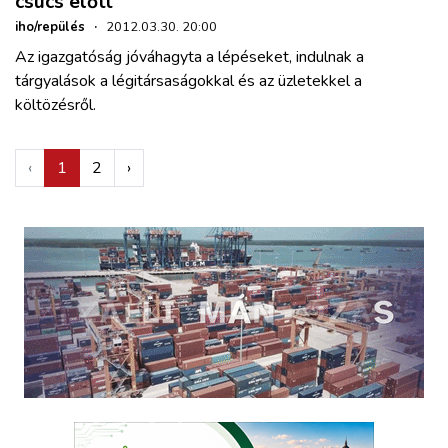
csúcs előtt
iho/repülés
·
2012.03.30. 20:00
Az igazgatóság jóváhagyta a lépéseket, indulnak a
tárgyalások a légitársaságokkal és az üzletekkel a
költözésről.
‹
1
2
›