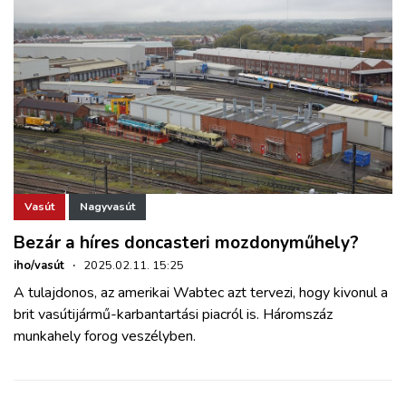
Vasút
Nagyvasút
Bezár a híres doncasteri mozdonyműhely?
iho/vasút
·
2025.02.11. 15:25
A tulajdonos, az amerikai Wabtec azt tervezi, hogy kivonul a
brit vasútijármű-karbantartási piacról is. Háromszáz
munkahely forog veszélyben.