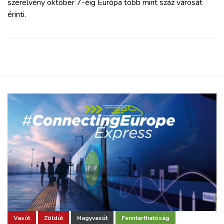
szerelvény október 7-éig Európa több mint száz városát
érinti.
Vasút
Zöldút
Nagyvasút
Fenntarthatóság