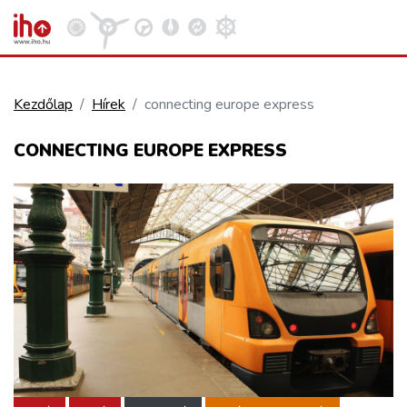
Kezdőlap
Hírek
connecting europe express
VASÚT
CONNECTING EUROPE EXPRESS
Kosár megtekintése
KÖZÚT
REPÜLÉS
KÖZLEKEDÉSFEJLESZTÉS
ELLÁTÁSI LÁNC