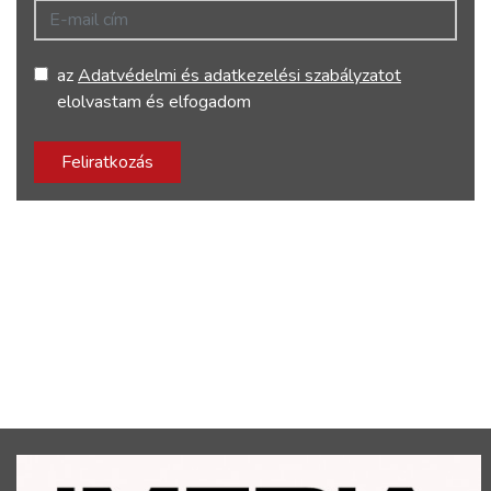
E-mail cím
az
Adatvédelmi és adatkezelési szabályzatot
elolvastam és elfogadom
Feliratkozás