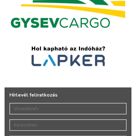
Hírlevél feliratkozás
Vezetéknév
Keresztnév