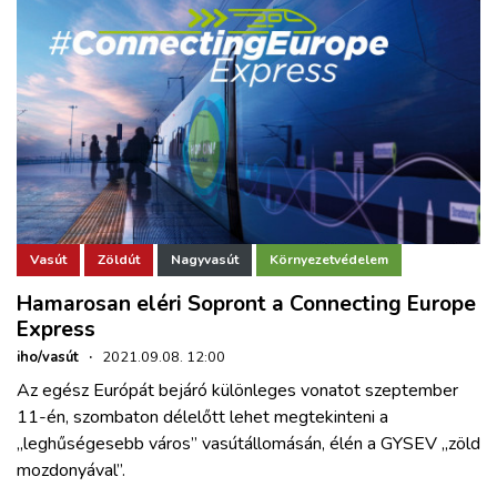
Vasút
Zöldút
Nagyvasút
Környezetvédelem
Hamarosan eléri Sopront a Connecting Europe
Express
iho/vasút
·
2021.09.08. 12:00
Az egész Európát bejáró különleges vonatot szeptember
11-én, szombaton délelőtt lehet megtekinteni a
„leghűségesebb város” vasútállomásán, élén a GYSEV „zöld
mozdonyával”.