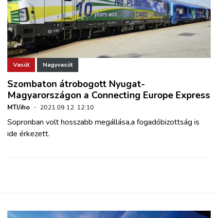
Vasút
Nagyvasút
Szombaton átrobogott Nyugat-
Magyarországon a Connecting Europe Express
MTI/iho
·
2021.09.12. 12:10
Sopronban volt hosszabb megállása,a fogadóbizottság is
ide érkezett.