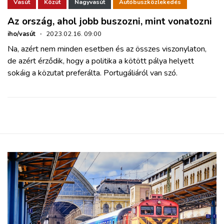
ZÖLDÚT
Vasút
Közút
Nagyvasút
Autóbuszközlekedés
Az ország, ahol jobb buszozni, mint vonatozni
HAJÓZÁS
iho/vasút
·
2023.02.16. 09:00
Na, azért nem minden esetben és az összes viszonylaton,
de azért érződik, hogy a politika a kötött pálya helyett
BLOG
sokáig a közutat preferálta. Portugáliáról van szó.
ARCHÍVUM
WEBSHOP
BELÉPÉS
REGISZTRÁCIÓ