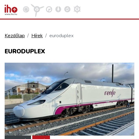
Kezdőlap
Hírek
euroduplex
VASÚT
EURODUPLEX
Kosár megtekintése
KÖZÚT
REPÜLÉS
KÖZLEKEDÉSFEJLESZTÉS
ELLÁTÁSI LÁNC