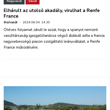
ZÖLDÚT
Nagyvasút
Vasút
Elhárult az utolsó akadály, virulhat a Renfe
France
HAJÓZÁS
iho/vasút
·
2024.06.04. 14:30
Ötéves folyamat zárult le azzal, hogy a spanyol nemzeti
BLOG
vasúttársaság igazgatótanácsa végső áldását adta a francia
nagysebességű piacon szolgáltató leányvállalat, a Renfe
ARCHÍVUM
France működésére.
WEBSHOP
BELÉPÉS
REGISZTRÁCIÓ