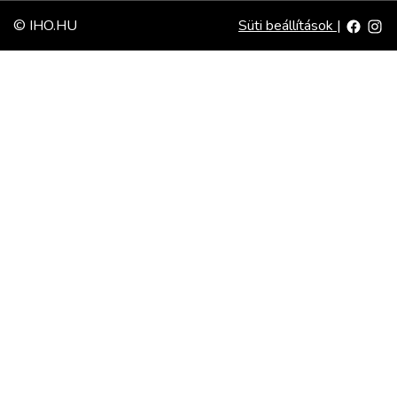
© IHO.HU
Süti beállítások
|