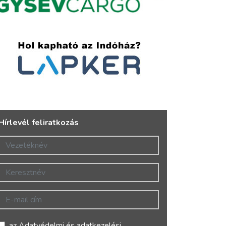
Hírlevél feliratkozás
Vezetéknév
Keresztnév
E-mail cím
az
Adatvédelmi és adatkezelési