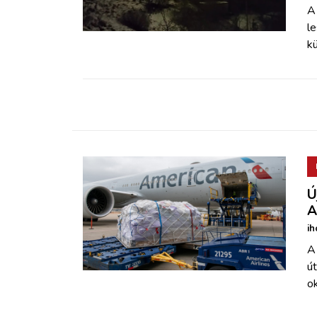
ZÖLDÚT
A
le
kü
HAJÓZÁS
BLOG
ARCHÍVUM
WEBSHOP
Ú
A
BELÉPÉS
ih
A 
REGISZTRÁCIÓ
út
o