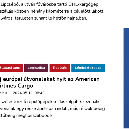
 Lipcséből a litván fővárosba tartó DHL-kargógép
szállás közben, néhány kilométerre a cél előtt lakott,
lvárosi területen zuhant le hétfőn hajnalban.
Ellátási lánc
Logisztika
Repülés
Légiközlekedés
j európai útvonalakat nyit az American
irlines Cargo
o.hu
·
2024.05.11. 08:40
szélestörzsű repülőgépekkel kiszolgált szezonális
vonalak egy része áprilisban indult, más részük pedig
któberig meghosszabbodik.