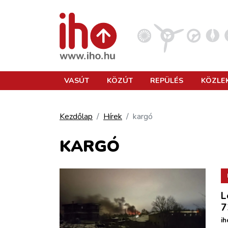
VASÚT
VASÚT
KÖZÚT
REPÜLÉS
KÖZLE
KÖZÚT
Kezdőlap
Hírek
kargó
REPÜLÉS
KARGÓ
KÖZLEKEDÉSFEJLESZTÉS
L
ELLÁTÁSI LÁNC
7
ih