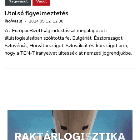
ZÖLDÚT
Nagyvasút
Vasút
Utolsó figyelmeztetés
HAJÓZÁS
iho/vasút
·
2024.05.12. 12:00
Az Európai Bizottság indoklással megalapozott
állásfoglalásában szólította fel Bulgáriát, Észtországot,
BLOG
Szlovéniát, Horvátországot, Szlovákiát és Írországot arra,
hogy a TEN-T irányelvet ültessék át nemzeti jogrendjükbe.
ARCHÍVUM
WEBSHOP
BELÉPÉS
REGISZTRÁCIÓ