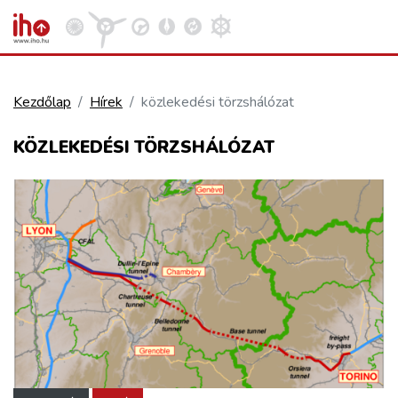
Kezdőlap
Hírek
közlekedési törzshálózat
VASÚT
KÖZLEKEDÉSI TÖRZSHÁLÓZAT
Kosár megtekintése
KÖZÚT
REPÜLÉS
KÖZLEKEDÉSFEJLESZTÉS
ELLÁTÁSI LÁNC