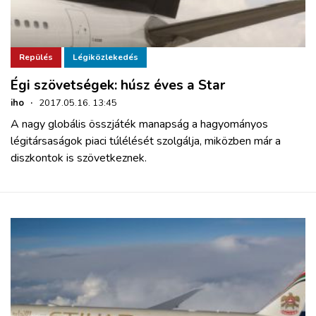
Repülés
Légiközlekedés
Égi szövetségek: húsz éves a Star
iho
·
2017.05.16. 13:45
A nagy globális összjáték manapság a hagyományos
légitársaságok piaci túlélését szolgálja, miközben már a
diszkontok is szövetkeznek.