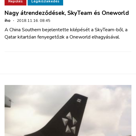
ZÖLDÚT
Repülés
Légiközlekedés
Nagy átrendeződések, SkyTeam és Oneworld
HAJÓZÁS
iho
·
2018.11.16. 08:45
A China Southern bejelentette kilépését a SkyTeam-ből, a
Qatar kitartóan fenyegetőzik a Oneworld elhagyásával.
BLOG
ARCHÍVUM
WEBSHOP
BELÉPÉS
REGISZTRÁCIÓ