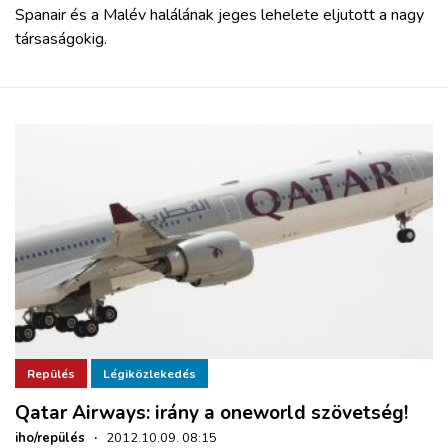
Spanair és a Malév halálának jeges lehelete eljutott a nagy
társaságokig.
Repülés
Légiközlekedés
Qatar Airways: irány a oneworld szövetség!
iho/repülés
·
2012.10.09. 08:15