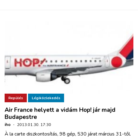
Repülés
Légiközlekedés
Air France helyett a vidám Hop! jár majd
Budapestre
iho
·
2013.01.30. 17:30
À la carte diszkontosítás, 98 gép, 530 járat március 31-től.