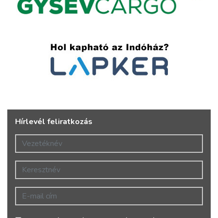
Hírlevél feliratkozás
Vezetéknév
Keresztnév
E-mail cím