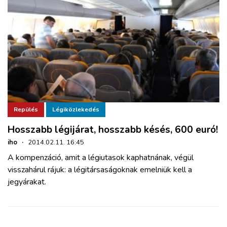
Repülés
Légiközlekedés
Hosszabb légijárat, hosszabb késés, 600 euró!
iho
·
2014.02.11. 16:45
A kompenzáció, amit a légiutasok kaphatnának, végül
visszahárul rájuk: a légitársaságoknak emelniük kell a
jegyárakat.