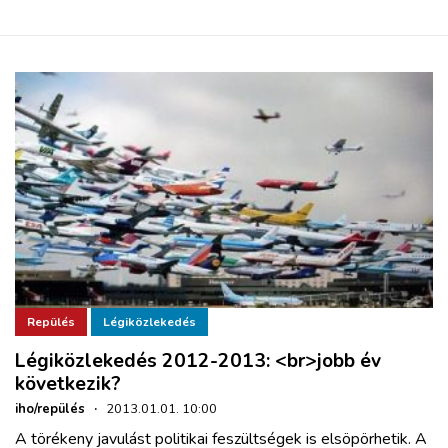
Repülés
Légiközlekedés
Légiközlekedés 2012-2013: <br>jobb év
következik?
iho/repülés
·
2013.01.01. 10:00
A törékeny javulást politikai feszültségek is elsöpörhetik. A