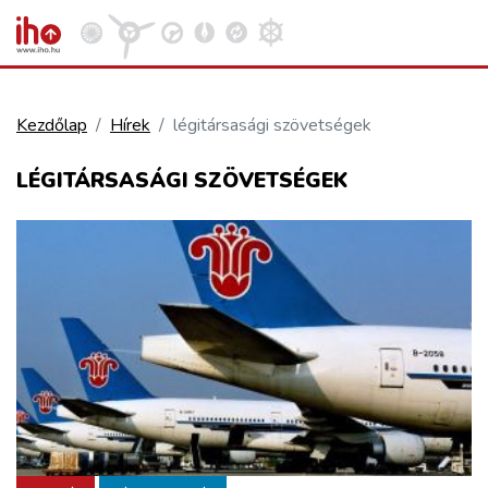
Kezdőlap
Hírek
légitársasági szövetségek
VASÚT
LÉGITÁRSASÁGI SZÖVETSÉGEK
Kosár megtekintése
KÖZÚT
REPÜLÉS
KÖZLEKEDÉSFEJLESZTÉS
ELLÁTÁSI LÁNC