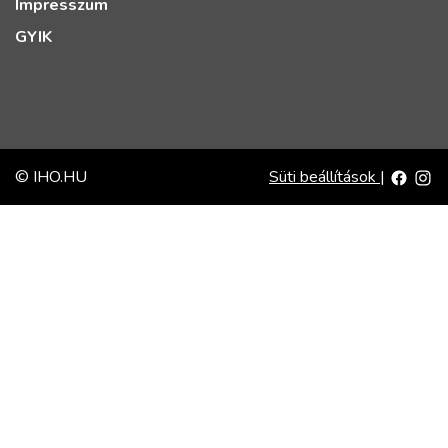
Impresszum
GYIK
© IHO.HU
Süti beállítások
|