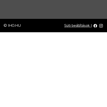
© IHO.HU
Süti beállítások
|