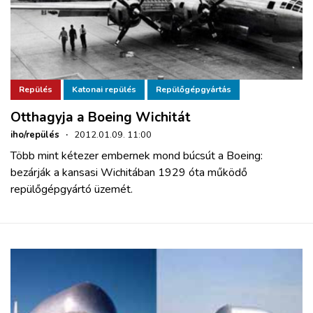
Repülés
Katonai repülés
Repülőgépgyártás
Otthagyja a Boeing Wichitát
iho/repülés
·
2012.01.09. 11:00
Több mint kétezer embernek mond búcsút a Boeing:
bezárják a kansasi Wichitában 1929 óta működő
repülőgépgyártó üzemét.