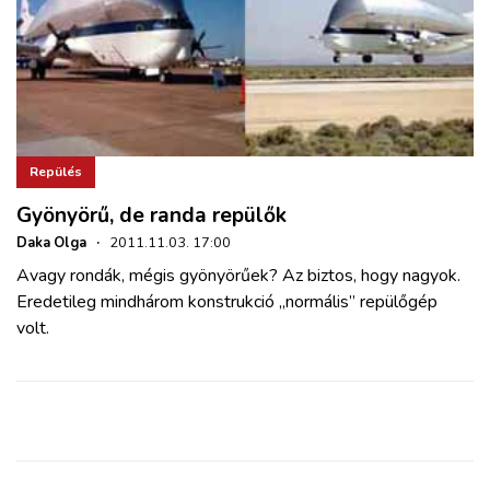
Repülés
Gyönyörű, de randa repülők
Daka Olga
·
2011.11.03. 17:00
Avagy rondák, mégis gyönyörűek? Az biztos, hogy nagyok.
Eredetileg mindhárom konstrukció
„
normális” repülőgép
volt.