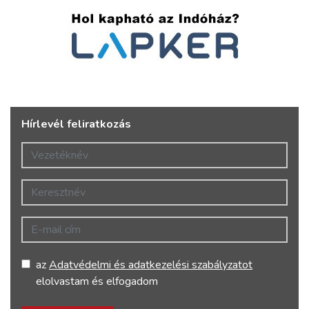
Hírlevél feliratkozás
Vezetéknév
Keresztnév
E-mail cím
az
Adatvédelmi és adatkezelési szabályzatot
elolvastam és elfogadom