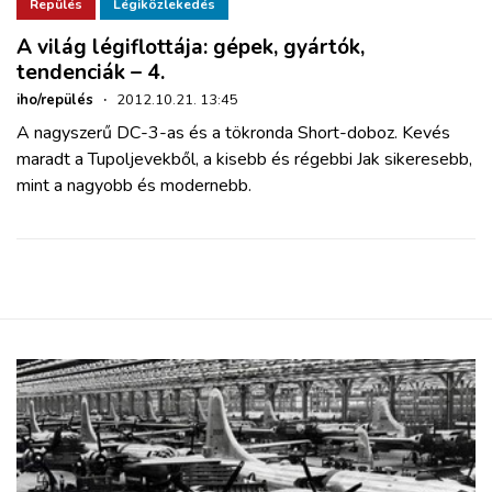
ZÖLDÚT
Repülés
Légiközlekedés
A világ légiflottája: gépek, gyártók,
tendenciák – 4.
HAJÓZÁS
iho/repülés
·
2012.10.21. 13:45
A nagyszerű DC-3-as és a tökronda Short-doboz. Kevés
BLOG
maradt a Tupoljevekből, a kisebb és régebbi Jak sikeresebb,
mint a nagyobb és modernebb.
ARCHÍVUM
WEBSHOP
BELÉPÉS
REGISZTRÁCIÓ