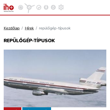
Kezdőlap
Hírek
repülőgép-típusok
VASÚT
REPÜLŐGÉP-TÍPUSOK
Kosár megtekintése
KÖZÚT
REPÜLÉS
KÖZLEKEDÉSFEJLESZTÉS
ELLÁTÁSI LÁNC