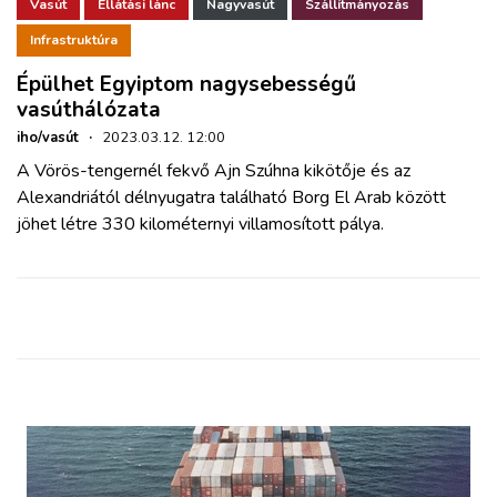
ZÖLDÚT
Vasút
Ellátási lánc
Nagyvasút
Szállítmányozás
Infrastruktúra
HAJÓZÁS
Épülhet Egyiptom nagysebességű
vasúthálózata
BLOG
iho/vasút
·
2023.03.12. 12:00
A Vörös-tengernél fekvő Ajn Szúhna kikötője és az
Alexandriától délnyugatra található Borg El Arab között
ARCHÍVUM
jöhet létre 330 kilométernyi villamosított pálya.
WEBSHOP
BELÉPÉS
REGISZTRÁCIÓ