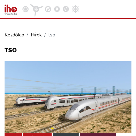
Kezdőlap
Hírek
tso
VASÚT
TSO
Kosár megtekintése
KÖZÚT
REPÜLÉS
KÖZLEKEDÉSFEJLESZTÉS
ELLÁTÁSI LÁNC