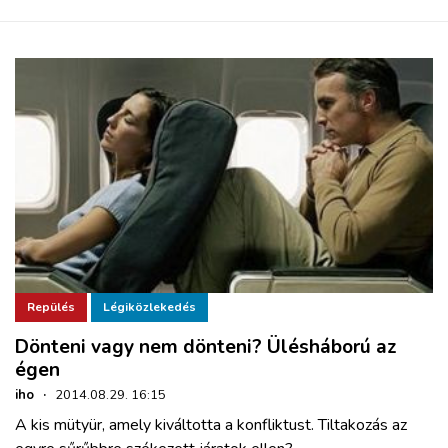
Repülés
Légiközlekedés
Dönteni vagy nem dönteni? Ülésháború az
égen
iho
·
2014.08.29. 16:15
A kis mütyür, amely kiváltotta a konfliktust. Tiltakozás az