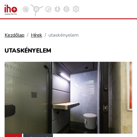
Kezdőlap
Hírek
utaskényelem
VASÚT
UTASKÉNYELEM
Kosár megtekintése
KÖZÚT
REPÜLÉS
KÖZLEKEDÉSFEJLESZTÉS
ELLÁTÁSI LÁNC