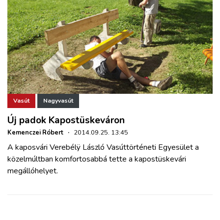
Vasút
Nagyvasút
Új padok Kapostüskeváron
Kemenczei Róbert
·
2014.09.25. 13:45
A kaposvári Verebélÿ László Vasúttörténeti Egyesület a
közelmúltban komfortosabbá tette a kapostüskevári
megállóhelyet.