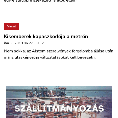
egyre sűrűbbre székezett járatok ellen?
Vasút
Kisemberek kapaszkodója a metrón
iho
·
2013.06.27. 08:32
Nem sokkal az Alstom szerelvények forgalomba állása után
máris utaskényelmi változtatásokat kell bevezetni.