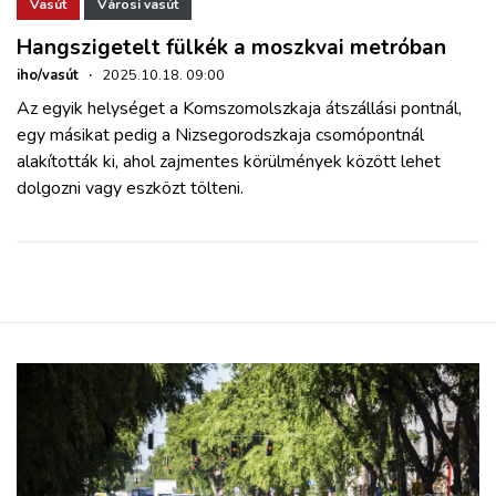
ZÖLDÚT
Vasút
Városi vasút
Hangszigetelt fülkék a moszkvai metróban
HAJÓZÁS
iho/vasút
·
2025.10.18. 09:00
Az egyik helységet a Komszomolszkaja átszállási pontnál,
egy másikat pedig a Nizsegorodszkaja csomópontnál
BLOG
alakították ki, ahol zajmentes körülmények között lehet
dolgozni vagy eszközt tölteni.
ARCHÍVUM
WEBSHOP
BELÉPÉS
REGISZTRÁCIÓ