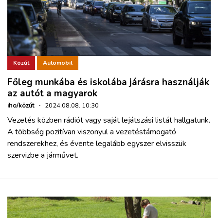
Közút
Automobil
Főleg munkába és iskolába járásra használják
az autót a magyarok
iho/közút
·
2024.08.08. 10:30
Vezetés közben rádiót vagy saját lejátszási listát hallgatunk.
A többség pozitívan viszonyul a vezetéstámogató
rendszerekhez, és évente legalább egyszer elvisszük
szervizbe a járművet.