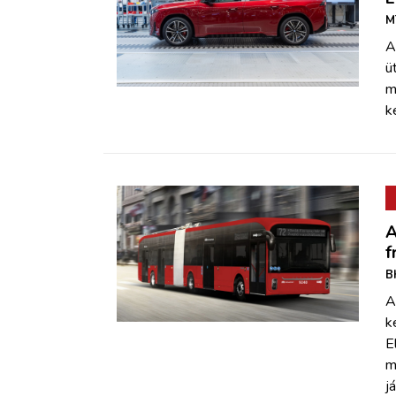
M
A
ü
m
k
A
f
B
A
k
E
m
j