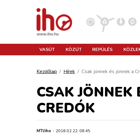
VASÚT
VASÚT
KÖZÚT
REPÜLÉS
KÖZLE
KÖZÚT
Kezdőlap
Hírek
Csak jönnek és jönnek a C
REPÜLÉS
CSAK JÖNNEK 
CREDÓK
KÖZLEKEDÉSFEJLESZTÉS
ELLÁTÁSI LÁNC
MTI/iho
·
2018.02.22. 08:45