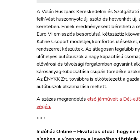
A Volán Buszpark Kereskedelmi és Szolgáltató 
felhívást huszonnyolc új, szóló és hetvenkét új
keretében. Ennek eredményeként bérelheti a cég
Euro VI emissziós besorolású, kétszáztíz kilowa
Kühne Csoport modelljei, komfortos ülésekkel,
rendszerrel készültek. Az átlagosan legalább n
ülőhelyes autóbuszok a nagy kapacitású csoma
elővárosi és távolsági forgalomban egyaránt al
károsanyag-kibocsátása csupán töredéke azokna
Az ÉNYKK Zrt. továbbra is elkötelezett a gazda
autóbuszok alkalmazása mellett.
A százas megrendelés
első járműveit a Dél-alf
végén.
* * *
Indóház Online – Hivatalos oldal: hogy ne ma
síneken, a vízen vagy a levegőben történik