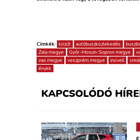
Címkék:
közút
autóbuszközlekedés
buszb
Zala megye
Győr-Moson-Sopron megye
v
vas megye
veszprém megye
inovell
cred
énykk
KAPCSOLÓDÓ HÍRE
E