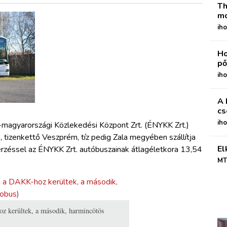
Th
mo
iho
Ho
pő
iho
A 
cs
ih
-magyarországi Közlekedési Központ Zrt. (ÉNYKK Zrt.)
, tizenkettő Veszprém, tíz pedig Zala megyében s
zállítja
El
erzéssel az ÉNYKK Zrt. autóbuszainak átlagéletkora 13,54
MT
oz kerültek, a második, harmincötös