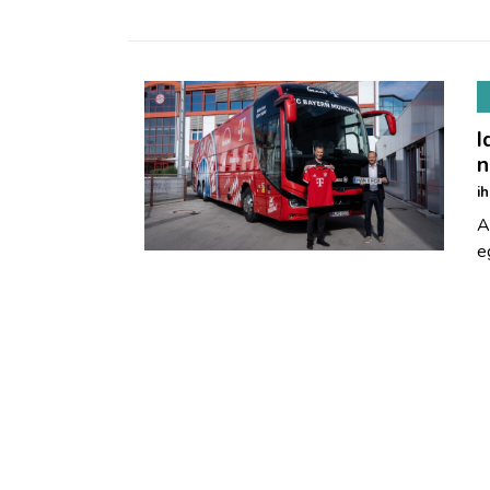
I
n
i
A
e