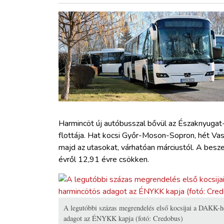
ZÖLDÚT
HAJÓZÁS
BLOG
ARCHÍVUM
WEBSHOP
Harmincöt új autóbusszal bővül az Északnyugat
flottája. Hat kocsi Győr-Moson-Sopron, hét Vas
majd az utasokat
, várhatóan márciustól
. A besz
BELÉPÉS
évről 12,91 évre csökken.
REGISZTRÁCIÓ
A legutóbbi százas megrendelés első kocsijai a DAKK-h
adagot az ÉNYKK kapja (fotó: Credobus)