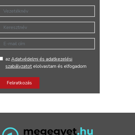
Vezetéknév
Keresztnév
E-mail cím
az
Adatvédelmi és adatkezelési
szabályzatot
elolvastam és elfogadom
Feliratkozás