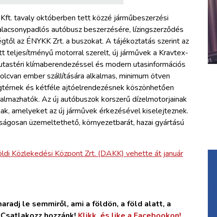
Kft. tavaly októberben tett közzé járműbeszerzési
, alacsonypadlós autóbusz beszerzésére, lízingszerződés
től az ÉNYKK Zrt. a buszokat. A tájékoztatás szerint az
tt teljesítményű motorral szerelt, új járművek a Kravtex-
 utastéri klímaberendezéssel és modern utasinformációs
yolcvan ember szállítására alkalmas, minimum ötven
gtérnek és kétféle ajtóelrendezésnek köszönhetően
kalmazhatók. Az új autóbuszok korszerű dízelmotorjainak
k, amelyeket az új járművek érkezésével kiselejteznek.
ságosan üzemeltethető, környezetbarát, hazai gyártású
öldi Közlekedési Központ Zrt. (DAKK) vehette át január
radj le semmiről, ami a földön, a föld alatt, a
. Csatlakozz hozzánk!
Klikk, és like a Facebookon!