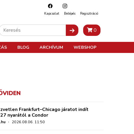
Kapcsolat
Belépés
Regisztráció
0
ZÁS
BLOG
ARCHÍVUM
WEBSHOP
ÖVIDEN
zvetlen Frankfurt–Chicago járatot indít
27 nyarától a Condor
.hu
·
2026.08.06. 11:50