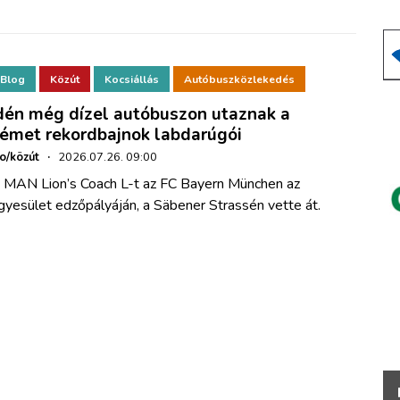
Blog
Közút
Kocsiállás
Autóbuszközlekedés
dén még dízel autóbuszon utaznak a
émet rekordbajnok labdarúgói
ho/közút
·
2026.07.26. 09:00
 MAN Lion’s Coach L-t az FC Bayern München az
gyesület edzőpályáján, a Säbener Strassén vette át.