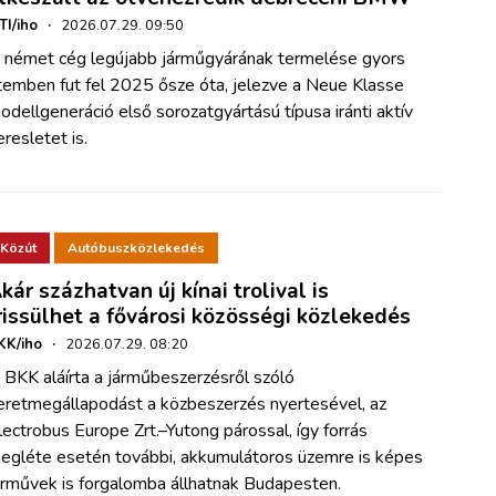
TI/iho
·
2026.07.29. 09:50
 német cég legújabb járműgyárának termelése gyors
temben fut fel 2025 ősze óta, jelezve a Neue Klasse
odellgeneráció első sorozatgyártású típusa iránti aktív
eresletet is.
Közút
Autóbuszközlekedés
kár százhatvan új kínai trolival is
rissülhet a fővárosi közösségi közlekedés
KK/iho
·
2026.07.29. 08:20
 BKK aláírta a járműbeszerzésről szóló
eretmegállapodást a közbeszerzés nyertesével, az
lectrobus Europe Zrt.–Yutong párossal, így forrás
egléte esetén további, akkumulátoros üzemre is képes
árművek is forgalomba állhatnak Budapesten.