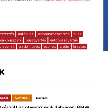
eszerzés
autóbusz
autóbuszbeszerzés
busz
olán buszpark
buszgyártás
autóbuszgyártás
o econell
credo inovell
econell
credo
kravtex
K
Közút
Automobil
Röviden
lkészült az ötvenezredik debreceni BMW