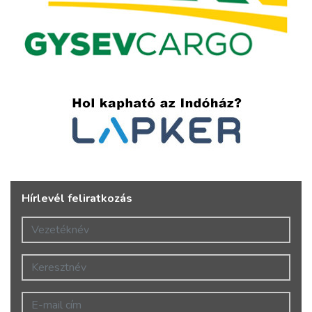
Hírlevél feliratkozás
Vezetéknév
Keresztnév
E-mail cím