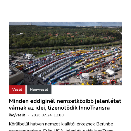
Vasút
Nagyvasút
Minden eddiginél nemzetközibb jelenlétet
várnak az idei, tizenötödik InnoTransra
iho/vasút
·
2026.07.24. 12:00
Körülbelül hatvan nemzet kiállítói érkeznek Berlinbe
szeptemberben. Erős USA-jelenlét, saját InnoTrans