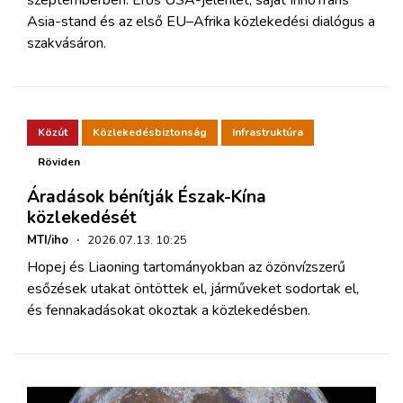
Asia-stand és az első EU–Afrika közlekedési dialógus a
szakvásáron.
Közút
Közlekedésbiztonság
Infrastruktúra
Röviden
Áradások bénítják Észak-Kína
közlekedését
MTI/iho
·
2026.07.13. 10:25
Hopej és Liaoning tartományokban az özönvízszerű
esőzések utakat öntöttek el, járműveket sodortak el,
és fennakadásokat okoztak a közlekedésben.