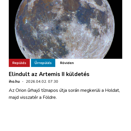
Repülés
Űrrepülés
Röviden
Elindult az Artemis II küldetés
iho.hu
·
2026.04.02. 07:30
Az Orion űrhajó tíznapos útja során megkerüli a Holdat,
majd visszatér a Földre.