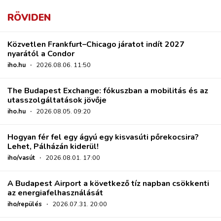
RÖVIDEN
Közvetlen Frankfurt–Chicago járatot indít 2027
nyarától a Condor
iho.hu
·
2026.08.06. 11:50
The Budapest Exchange: fókuszban a mobilitás és az
utasszolgáltatások jövője
iho.hu
·
2026.08.05. 09:20
Hogyan fér fel egy ágyú egy kisvasúti pőrekocsira?
Lehet, Pálházán kiderül!
iho/vasút
·
2026.08.01. 17:00
A Budapest Airport a következő tíz napban csökkenti
az energiafelhasználását
iho/repülés
·
2026.07.31. 20:00