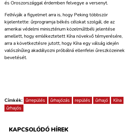
és Oroszországgal érdemben felvegye a versenyt.
Felhívják a figyelmet arra is, hogy Peking többször
kijelentette: űrprogramja békés célokat szolgál, de az
amerikai védelmi minisztérium közelmúltbéli jelentése
amellett, hogy emlékeztetett Kína növekvő térnyerésére,
arra a következtésre jutott, hogy Kína egy válság idején
valószínűleg akadályozni próbálná ellenfelei űreszközeinek
bevetését.
Címkék:
űrrepülés
űrhajózás
repülés
űrhajó
Kína
űrhajós
KAPCSOLÓDÓ HÍREK