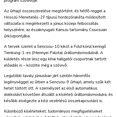
program szóvivője.
ZÖLDÚT
Az űrhajó összeszerelése megtörtént, és hétfő reggel a
HAJÓZÁS
Hosszú Menetelés-2F típusú hordozórakéta módosított
változata is megérkezett a június közepi felbocsátás
helyszínére, az északnyugati Kanszu tartomány Csiucsüan
BLOG
űrközpontjába.
A tervek szerint a Sencsou-10 kiköt a Föld körül keringő
ARCHÍVUM
Tienkung-1-es (Mennyei Palota) űrállomásmodulnál. A
küldetés része lesz egy kínai hallgatói csoportnak tartott
WEBSHOP
előadás is – közölte még a szóvivő.
Legutóbb tavaly júniusban járt szintén háromfős
BELÉPÉS
legénységgel az űrben a Sencsou-9 űrhajó, amely szűk két
hetet töltött ott. A személyzet az első automatikus
dokkolást követően átszállt a kísérleti űrállomásmodulra, és
REGISZTRÁCIÓ
később elvégezte a kézi vezérlésű összekapcsolást is.
Különböző kísérleteket, tudományos megfigyeléseket