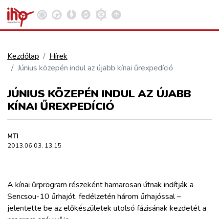
Kezdőlap
Hírek
Június közepén indul az újabb kínai űrexpedíció
VASÚT
Kosár megtekintése
JÚNIUS KÖZEPÉN INDUL AZ ÚJABB
KÖZÚT
KÍNAI ŰREXPEDÍCIÓ
REPÜLÉS
MTI
2013.06.03. 13:15
KÖZLEKEDÉSFEJLESZTÉS
A kínai űrprogram részeként hamarosan útnak indítják a
ELLÁTÁSI LÁNC
Sencsou-10 űrhajót, fedélzetén három űrhajóssal –
jelentette be az előkészületek utolsó fázisának kezdetét a