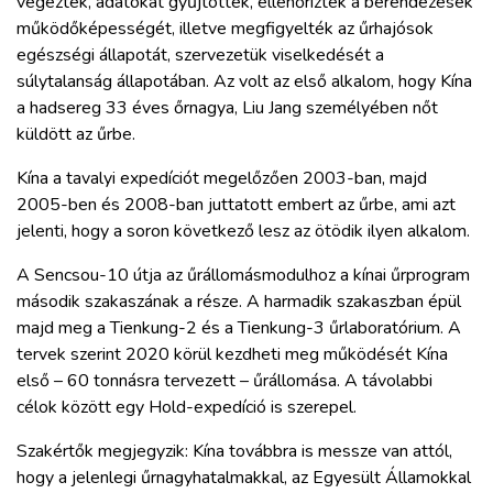
végeztek, adatokat gyűjtöttek, ellenőrizték a berendezések
működőképességét, illetve megfigyelték az űrhajósok
egészségi állapotát, szervezetük viselkedését a
súlytalanság állapotában. Az volt az első alkalom, hogy Kína
a hadsereg 33 éves őrnagya, Liu Jang személyében nőt
küldött az űrbe.
Kína a tavalyi expedíciót megelőzően 2003-ban, majd
2005-ben és 2008-ban juttatott embert az űrbe, ami azt
jelenti, hogy a soron következő lesz az ötödik ilyen alkalom.
A Sencsou-10 útja az űrállomásmodulhoz a kínai űrprogram
második szakaszának a része. A harmadik szakaszban épül
majd meg a Tienkung-2 és a Tienkung-3 űrlaboratórium. A
tervek szerint 2020 körül kezdheti meg működését Kína
első – 60 tonnásra tervezett – űrállomása. A távolabbi
célok között egy Hold-expedíció is szerepel.
Szakértők megjegyzik: Kína továbbra is messze van attól,
hogy a jelenlegi űrnagyhatalmakkal, az Egyesült Államokkal