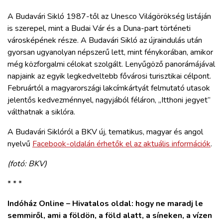
A Budavári Sikló 1987-től az Unesco Világörökség listáján
is szerepel, mint a Budai Vár és a Duna-part történeti
városképének része. A Budavári Sikló az újraindulás után
gyorsan ugyanolyan népszerű lett, mint fénykorában, amikor
még közforgalmi célokat szolgált. Lenyűgöző panorámájával
napjaink az egyik legkedveltebb fővárosi turisztikai célpont.
Februártól a magyarországi lakcímkártyát felmutató utasok
jelentős kedvezménnyel, nagyjából féláron, „Itthoni jegyet”
válthatnak a siklóra.
A Budavári Siklóról a BKV új, tematikus, magyar és angol
nyelvű
Facebook-oldalán érhetők el az aktuális információk
.
(fotó: BKV)
* * *
Indóház Online – Hivatalos oldal: hogy ne maradj le
semmiről, ami a földön, a föld alatt, a síneken, a vízen