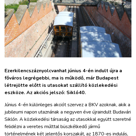
ZÖLDÚT
HAJÓZÁS
BLOG
ARCHÍVUM
Ezerkilencszáznyolcvanhat június 4-én indult újra a
WEBSHOP
főváros legrégebbi, ma is működő, már Budapest
létrejötte előtt is utasokat szállító közlekedési
BELÉPÉS
eszköze. Az akciós jelszó: Sikló40.
Június 4-én különleges akciót szervez a BKV azoknak, akik a
REGISZTRÁCIÓ
jubileumi napon utaznának a negyven éve újraindult Budavári
Siklón. A közlekedési társaság az utasokkal együtt szeretné
felidézni a veretes múlttal büszkélkedő jármű
történelmének két jelentős korszakát, az 1870-es indulás,