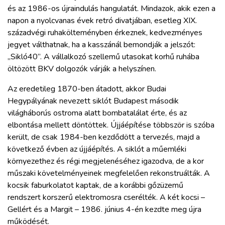
és az 1986-os újraindulás hangulatát. Mindazok, akik ezen a
napon a nyolcvanas évek retró divatjában, esetleg XIX.
századvégi ruhakölteményben érkeznek, kedvezményes
jegyet válthatnak, ha a kasszánál bemondják a jelszót:
„Sikló40”. A vállalkozó szellemű utasokat korhű ruhába
öltözött BKV dolgozók várják a helyszínen.
Az eredetileg 1870-ben átadott, akkor Budai
Hegypályának nevezett siklót Budapest második
világháborús ostroma alatt bombatalálat érte, és az
elbontása mellett döntöttek. Újjáépítése többször is szóba
került, de csak 1984-ben kezdődött a tervezés, majd a
következő évben az újjáépítés. A siklót a műemléki
környezethez és régi megjelenéséhez igazodva, de a kor
műszaki követelményeinek megfelelően rekonstruálták. A
kocsik faburkolatot kaptak, de a korábbi gőzüzemű
rendszert korszerű elektromosra cserélték. A két kocsi –
Gellért és a Margit – 1986. június 4-én kezdte meg újra
működését.