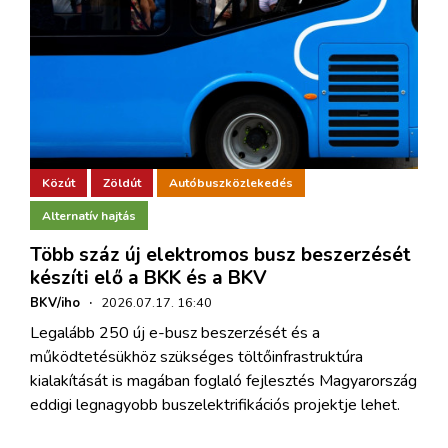
Közút
Zöldút
Autóbuszközlekedés
Alternatív hajtás
Több száz új elektromos busz beszerzését
készíti elő a BKK és a BKV
BKV/iho
·
2026.07.17. 16:40
Legalább 250 új e-busz beszerzését és a
működtetésükhöz szükséges töltőinfrastruktúra
kialakítását is magában foglaló fejlesztés Magyarország
eddigi legnagyobb buszelektrifikációs projektje lehet.