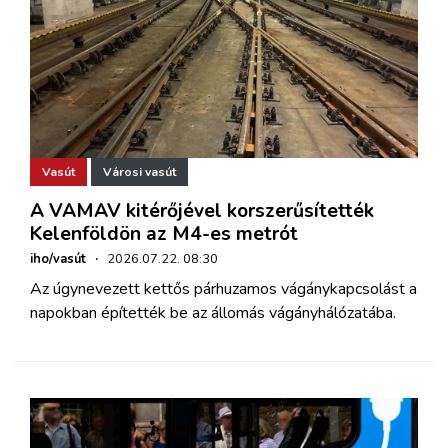
Vasút
Városi vasút
A VAMAV kitérőjével korszerűsítették
Kelenföldön az M4-es metrót
iho/vasút
·
2026.07.22. 08:30
Az úgynevezett kettős párhuzamos vágánykapcsolást a
napokban építették be az állomás vágányhálózatába.