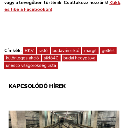
vagy a levegőben történik. Csatlakozz hozzánk!
Klikk,
és like a Facebookon!
Címkék:
BKV
sikló
budavári sikló
margit
gellért
különleges akció
sikló40
budai hegypálya
unesco világörökség lista
KAPCSOLÓDÓ HÍREK