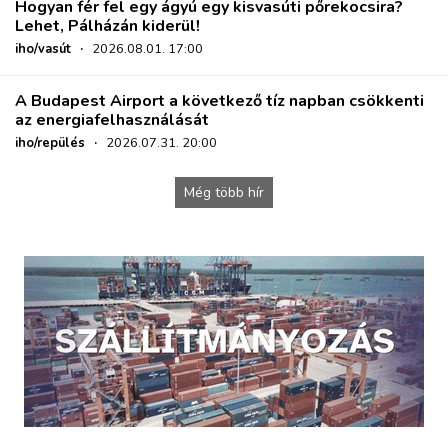
Hogyan fér fel egy ágyú egy kisvasúti pőrekocsira?
Lehet, Pálházán kiderül!
iho/vasút
·
2026.08.01. 17:00
A Budapest Airport a következő tíz napban csökkenti
az energiafelhasználását
iho/repülés
·
2026.07.31. 20:00
Még több hír