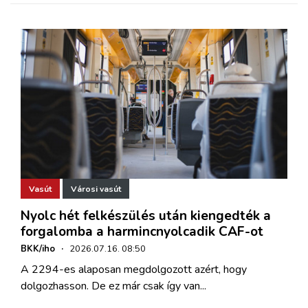
Vasút
Városi vasút
Nyolc hét felkészülés után kiengedték a
forgalomba a harmincnyolcadik CAF-ot
BKK/iho
·
2026.07.16. 08:50
A 2294-es alaposan megdolgozott azért, hogy
dolgozhasson. De ez már csak így van...