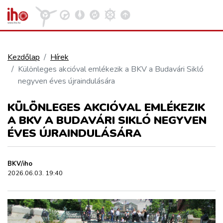
Kezdőlap
Hírek
Különleges akcióval emlékezik a BKV a Budavári Sikló
VASÚT
negyven éves újraindulására
Kosár megtekintése
KÜLÖNLEGES AKCIÓVAL EMLÉKEZIK
KÖZÚT
A BKV A BUDAVÁRI SIKLÓ NEGYVEN
ÉVES ÚJRAINDULÁSÁRA
REPÜLÉS
BKV/iho
KÖZLEKEDÉSFEJLESZTÉS
2026.06.03. 19:40
ELLÁTÁSI LÁNC