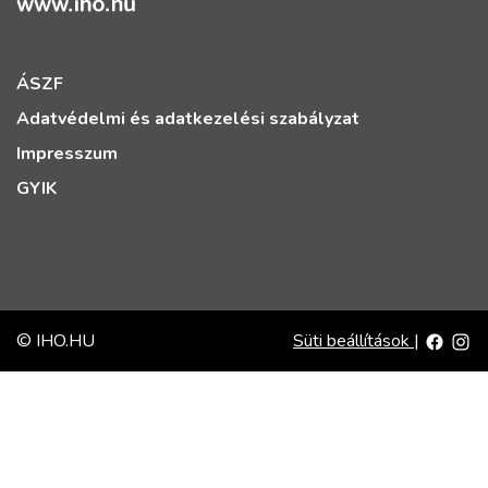
ÁSZF
Adatvédelmi és adatkezelési szabályzat
Impresszum
GYIK
© IHO.HU
Süti beállítások
|