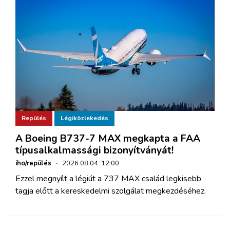
Repülés
Légiközlekedés
A Boeing B737-7 MAX megkapta a FAA
típusalkalmassági bizonyítványát!
iho/repülés
·
2026.08.04. 12:00
Ezzel megnyílt a légiút a 737 MAX család legkisebb
tagja előtt a kereskedelmi szolgálat megkezdéséhez.