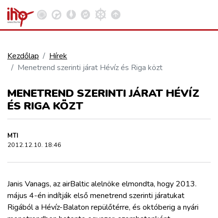
Kezdőlap
Hírek
Menetrend szerinti járat Hévíz és Riga közt
VASÚT
Kosár megtekintése
MENETREND SZERINTI JÁRAT HÉVÍZ
KÖZÚT
ÉS RIGA KÖZT
REPÜLÉS
MTI
2012.12.10. 18:46
KÖZLEKEDÉSFEJLESZTÉS
Janis Vanags, az airBaltic alelnöke elmondta, hogy 2013.
ELLÁTÁSI LÁNC
május 4-én indítják első menetrend szerinti járatukat
Rigából a Hévíz-Balaton repülőtérre, és októberig a nyári