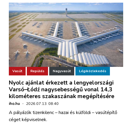
Vasút
Repülés
Nagyvasút
Légiközlekedés
Nyolc ajánlat érkezett a lengyelországi
Varsó–Łódź nagysebességű vonal 14,3
kilométeres szakaszának megépítésére
iho.hu
·
2026.07.13. 08:40
A pályázók tizenkilenc – hazai és külföldi – vasútépítő
céget képviselnek.