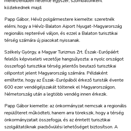
menetrendben hetente egyszer, szombatonként
ZÖLDÚT
közlekednek majd.
HAJÓZÁS
Papp Gábor, Hévíz polgármestere kiemelte: szeretnék
elérni, hogy a Hévíz-Balaton Aiport Nyugat-Magyarország
regionális repterévé váljon, és ezzel a Balaton turisztikai
BLOG
térség számára új piacokat nyissanak.
Székely György, a Magyar Turizmus Zrt. Észak-Európáért
ARCHÍVUM
felelős képviseleti vezetője hangsúlyozta: a nyolc országot
összefogó turisztikai térség jelentős beutazó turisztikai
WEBSHOP
célpontot jelent Magyarország számára. Példaként
említette, hogy az Észak-Európából érkező turisták évente
600 ezer vendégéjszakát töltenek el Magyarországon,
BELÉPÉS
Németország után a legtöbb vendég innen érkezik.
Papp Gábor kiemelte: az önkormányzat nemcsak a regionális
REGISZTRÁCIÓ
repülőteret működteti, hanem arra törekszik, hogy a térség
önkormányzatait összefogja, és az érintett turisztikai
szolgáltatóknak piacbővülési lehetőséget biztosítson. A