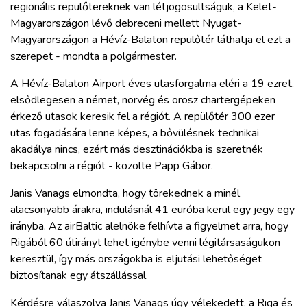
regionális repülőtereknek van létjogosultságuk, a Kelet-
Magyarországon lévő debreceni mellett Nyugat-
Magyarországon a Hévíz-Balaton repülőtér láthatja el ezt a
szerepet - mondta a polgármester.
A Hévíz-Balaton Airport éves utasforgalma eléri a 19 ezret,
elsődlegesen a német, norvég és orosz chartergépeken
érkező utasok keresik fel a régiót. A repülőtér 300 ezer
utas fogadására lenne képes, a bővülésnek technikai
akadálya nincs, ezért más desztinációkba is szeretnék
bekapcsolni a régiót - közölte Papp Gábor.
Janis Vanags elmondta, hogy törekednek a minél
alacsonyabb árakra, indulásnál 41 euróba kerül egy jegy egy
irányba. Az airBaltic alelnöke felhívta a figyelmet arra, hogy
Rigából 60 útirányt lehet igénybe venni légitársaságukon
keresztül, így más országokba is eljutási lehetőséget
biztosítanak egy átszállással.
Kérdésre válaszolva Janis Vanags úgy vélekedett, a Riga és