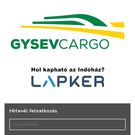
Hírlevél feliratkozás
Vezetéknév