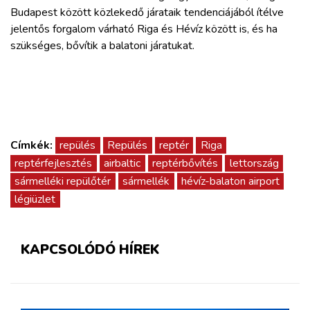
Budapest között közlekedő járataik tendenciájából ítélve
jelentős forgalom várható Riga és Hévíz között is, és ha
szükséges, bővítik a balatoni járatukat.
Címkék:
repülés
Repülés
reptér
Riga
reptérfejlesztés
airbaltic
reptérbővítés
lettország
sármelléki repülőtér
sármellék
hévíz-balaton airport
légiüzlet
KAPCSOLÓDÓ HÍREK