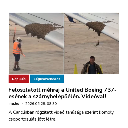
Repülés
Légiközlekedés
Feloszlatott méhraj a United Boeing 737-
esének a szárnybelépőélén. Videóval!
iho.hu
·
2026.06.28. 08:30
A Cancúnban rögzített videó tanúsága szerint komoly
csoportosulás jött létre.