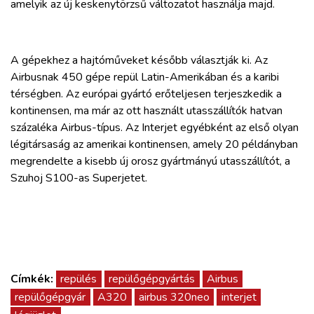
amelyik az új keskenytörzsű változatot használja majd.
A gépekhez a hajtóműveket később választják ki. Az
Airbusnak 450 gépe repül Latin-Amerikában és a karibi
térségben. Az európai gyártó erőteljesen terjeszkedik a
kontinensen, ma már az ott használt utasszállítók hatvan
százaléka Airbus-típus. Az Interjet egyébként az első olyan
légitársaság az amerikai kontinensen, amely 20 példányban
megrendelte a kisebb új orosz gyártmányú utasszállítót, a
Szuhoj S100-as Superjetet.
Címkék:
repülés
repülőgépgyártás
Airbus
repülőgépgyár
A320
airbus 320neo
interjet