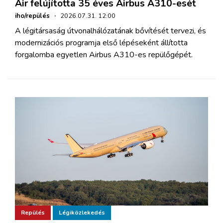
Air felújította 35 éves Airbus A310-esét
iho/repülés
·
2026.07.31. 12:00
A légitársaság útvonalhálózatának bővítését tervezi, és
modernizációs programja első lépéseként állította
forgalomba egyetlen Airbus A310-es repülőgépét.
Repülés
Légiközlekedés