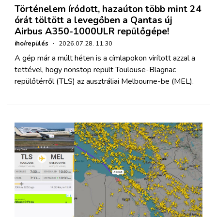
Történelem íródott, hazaúton több mint 24
órát töltött a levegőben a Qantas új
Airbus A350-1000ULR repülőgépe!
iho/repülés
·
2026.07.28. 11:30
A gép már a múlt héten is a címlapokon virított azzal a
tettével, hogy nonstop repült Toulouse-Blagnac
repülőtérről (TLS) az ausztráliai Melbourne-be (MEL).