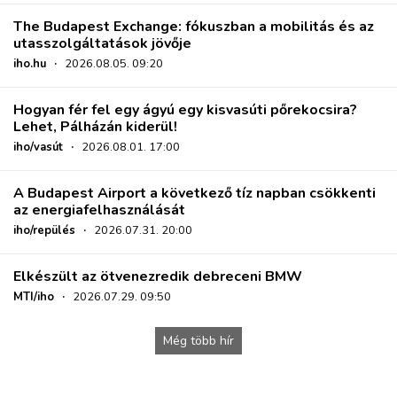
The Budapest Exchange: fókuszban a mobilitás és az
utasszolgáltatások jövője
iho.hu
·
2026.08.05. 09:20
Hogyan fér fel egy ágyú egy kisvasúti pőrekocsira?
Lehet, Pálházán kiderül!
iho/vasút
·
2026.08.01. 17:00
A Budapest Airport a következő tíz napban csökkenti
az energiafelhasználását
iho/repülés
·
2026.07.31. 20:00
Elkészült az ötvenezredik debreceni BMW
MTI/iho
·
2026.07.29. 09:50
Még több hír