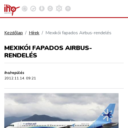
Kezdőlap
Hírek
Mexikói fapados Airbus-rendelés
VASÚT
MEXIKÓI FAPADOS AIRBUS-
Kosár megtekintése
RENDELÉS
KÖZÚT
iho/repülés
REPÜLÉS
2012.11.14. 09:21
KÖZLEKEDÉSFEJLESZTÉS
ELLÁTÁSI LÁNC