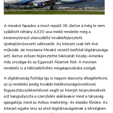
ZÖLDÚT
HAJÓZÁS
A mexikói fapados a most repülő 36, illetve a még le nem
BLOG
szállított néhány A320-asa mellé rendelte meg a
keskenytörzsű utasszállító továbbfejlesztett,
újrahajtóművezett változatát. Az Interjet csak hét éve
ARCHÍVUM
működik, de mostanra Mexikó vezető belföldi légitársasága
lett, illetve erősen fejlesztette hálózatát Közép-Amerika
WEBSHOP
más országai és az Egyesült Államok felé. A mostani
rendelés is a hálózatbővítés megalapozására szolgál.
BELÉPÉS
A légitársaság flottája így is nagyon alacsony átlagéletkorú,
az új rendelés pedig további hatékonyságnöveléssel,
fogyasztáscsökkentéssel segíti az Interjet terjeszkedését,
REGISZTRÁCIÓ
ezt hangsúlyozta a szerződés aláírásakor mind a társaság
igazgatója, mind az Airbus marketing- és eladási főnöke. Az
Interjet egyike lesz az első légitársaságoknak a térségben,