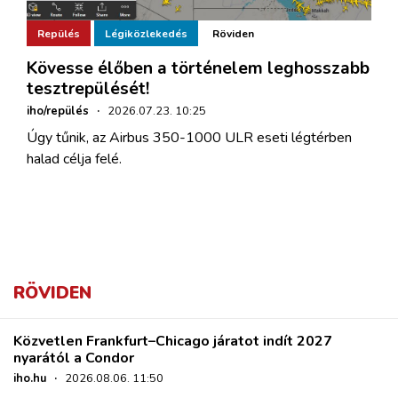
Repülés
Légiközlekedés
Röviden
Kövesse élőben a történelem leghosszabb
tesztrepülését!
iho/repülés
·
2026.07.23. 10:25
Úgy tűnik, az Airbus 350-1000 ULR eseti légtérben
halad célja felé.
RÖVIDEN
Közvetlen Frankfurt–Chicago járatot indít 2027
nyarától a Condor
iho.hu
·
2026.08.06. 11:50