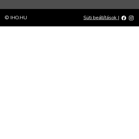
© IHO.HU
Süti beállítások
|