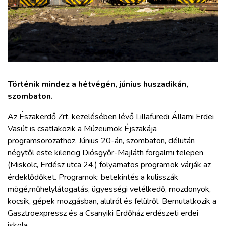
ZÖLDÚT
HAJÓZÁS
BLOG
Történik mindez a hétvégén, június huszadikán,
ARCHÍVUM
szombaton.
Az Északerdő Zrt. kezelésében lévő Lillafüredi Állami Erdei
WEBSHOP
Vasút is csatlakozik a Múzeumok Éjszakája
programsorozathoz. Június 20-án, szombaton, délután
négytől este kilencig Diósgyőr-Majláth forgalmi telepen
BELÉPÉS
(Miskolc, Erdész utca 24.) folyamatos programok várják az
érdeklődőket. Programok: betekintés a kulisszák
REGISZTRÁCIÓ
mögé,műhelylátogatás, ügyességi vetélkedő, mozdonyok,
kocsik, gépek mozgásban, alulról és felülről. Bemutatkozik a
Gasztroexpressz és a Csanyiki Erdőház erdészeti erdei
iskola.