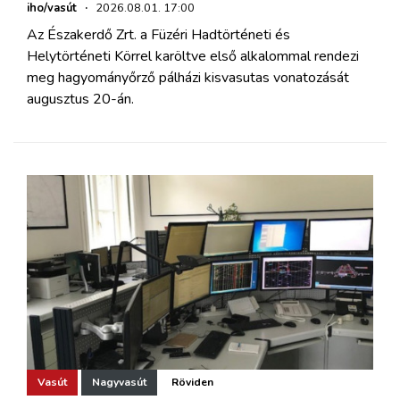
iho/vasút
·
2026.08.01. 17:00
Az Északerdő Zrt. a Füzéri Hadtörténeti és
Helytörténeti Körrel karöltve első alkalommal rendezi
meg hagyományőrző pálházi kisvasutas vonatozását
augusztus 20-án.
Vasút
Nagyvasút
Röviden