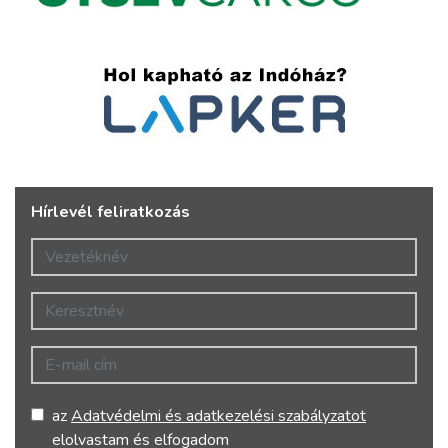
Hírlevél feliratkozás
Vezetéknév
Keresztnév
E-mail cím
az
Adatvédelmi és adatkezelési szabályzatot
elolvastam és elfogadom