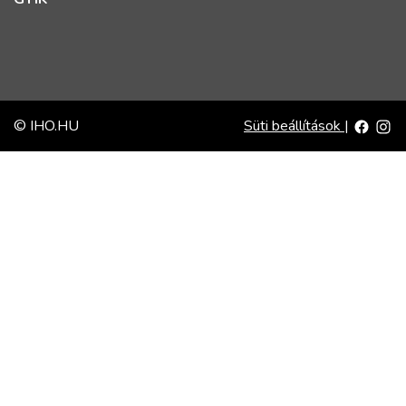
© IHO.HU
Süti beállítások
|