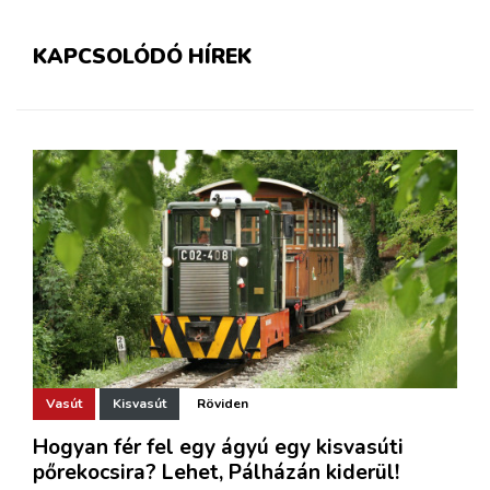
KAPCSOLÓDÓ HÍREK
Vasút
Kisvasút
Röviden
Hogyan fér fel egy ágyú egy kisvasúti
pőrekocsira? Lehet, Pálházán kiderül!