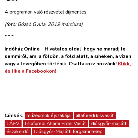
A programon való részvétel díjmentes.
(fotó: Bózsó Gyula, 2019 márciusa)
* * *
Indóház Online – Hivatalos oldal: hogy ne maradj le
semmiről, ami a földön, a föld alatt, a síneken, a vízen
vagy a levegőben történik. Csatlakozz hozzánk!
Klikk,
és like a Facebookon!
Címkék:
múzeumok éjszakája
lillafüredi kisvasút
LÁEV
Lillafüredi Állami Erdei Vasút
diósgyőr-majláth
északerdő
Diósgyőr-Majláth forgalmi telep