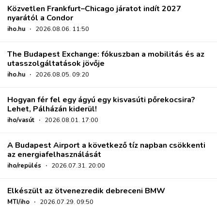
Közvetlen Frankfurt–Chicago járatot indít 2027
nyarától a Condor
iho.hu
·
2026.08.06. 11:50
The Budapest Exchange: fókuszban a mobilitás és az
utasszolgáltatások jövője
iho.hu
·
2026.08.05. 09:20
Hogyan fér fel egy ágyú egy kisvasúti pőrekocsira?
Lehet, Pálházán kiderül!
iho/vasút
·
2026.08.01. 17:00
A Budapest Airport a következő tíz napban csökkenti
az energiafelhasználását
iho/repülés
·
2026.07.31. 20:00
Elkészült az ötvenezredik debreceni BMW
MTI/iho
·
2026.07.29. 09:50