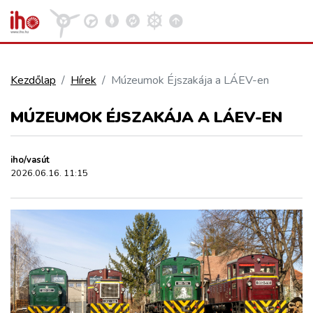
Kezdőlap
Hírek
Múzeumok Éjszakája a LÁEV-en
VASÚT
MÚZEUMOK ÉJSZAKÁJA A LÁEV-EN
Kosár megtekintése
KÖZÚT
iho/vasút
2026.06.16. 11:15
REPÜLÉS
KÖZLEKEDÉSFEJLESZTÉS
ELLÁTÁSI LÁNC