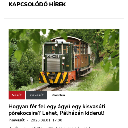
KAPCSOLÓDÓ HÍREK
Vasút
Kisvasút
Röviden
Hogyan fér fel egy ágyú egy kisvasúti
pőrekocsira? Lehet, Pálházán kiderül!
iho/vasút
·
2026.08.01. 17:00