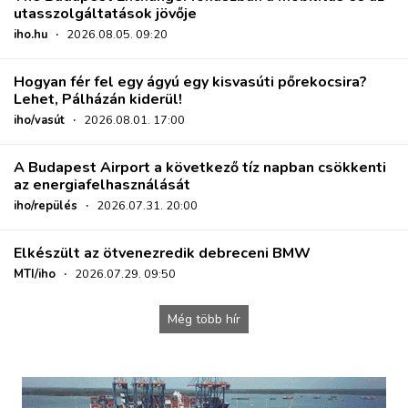
utasszolgáltatások jövője
iho.hu
·
2026.08.05. 09:20
Hogyan fér fel egy ágyú egy kisvasúti pőrekocsira?
Lehet, Pálházán kiderül!
iho/vasút
·
2026.08.01. 17:00
A Budapest Airport a következő tíz napban csökkenti
az energiafelhasználását
iho/repülés
·
2026.07.31. 20:00
Elkészült az ötvenezredik debreceni BMW
MTI/iho
·
2026.07.29. 09:50
Még több hír