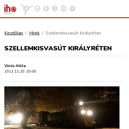
Kezdőlap
Hírek
Szellemkisvasút Királyréten
VASÚT
SZELLEMKISVASÚT KIRÁLYRÉTEN
Kosár megtekintése
KÖZÚT
Vörös Attila
2011.11.20. 20:00
REPÜLÉS
KÖZLEKEDÉSFEJLESZTÉS
ELLÁTÁSI LÁNC