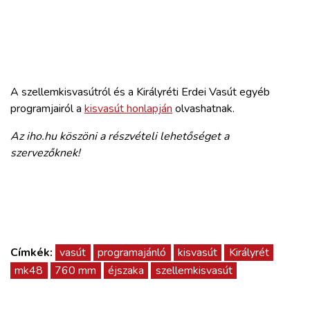
A szellemkisvasútról és a Királyréti Erdei Vasút egyéb
programjairól a
kisvasút honlapján
olvashatnak.
Az iho.hu köszöni a részvételi lehetőséget a
szervezőknek!
Címkék:
vasút
programajánló
kisvasút
Királyrét
mk48
760 mm
éjszaka
szellemkisvasút