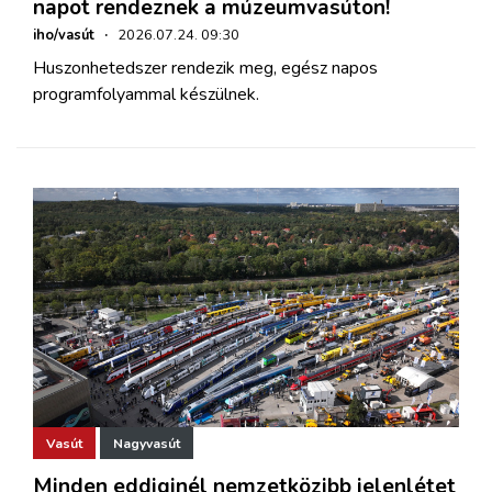
napot rendeznek a múzeumvasúton!
iho/vasút
·
2026.07.24. 09:30
Huszonhetedszer rendezik meg, egész napos
programfolyammal készülnek.
Vasút
Nagyvasút
Minden eddiginél nemzetközibb jelenlétet