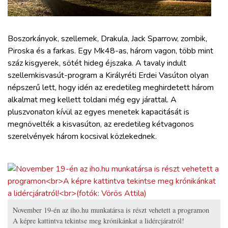
ZÖLDÚT
HAJÓZÁS
Boszorkányok, szellemek, Drakula, Jack Sparrow, zombik,
Piroska és a farkas. Egy Mk48-as, három vagon, több mint
száz kisgyerek, sötét hideg éjszaka. A tavaly indult
BLOG
szellemkisvasút-program a Királyréti Erdei Vasúton olyan
népszerű lett, hogy idén az eredetileg meghirdetett három
ARCHÍVUM
alkalmat meg kellett toldani még egy járattal. A
pluszvonaton kívül az egyes menetek kapacitását is
megnövelték a kisvasúton, az eredetileg kétvagonos
WEBSHOP
szerelvények három kocsival közlekednek.
BELÉPÉS
REGISZTRÁCIÓ
November 19-én az iho.hu munkatársa is részt vehetett a programon
A képre kattintva tekintse meg krónikánkat a lidércjáratról!