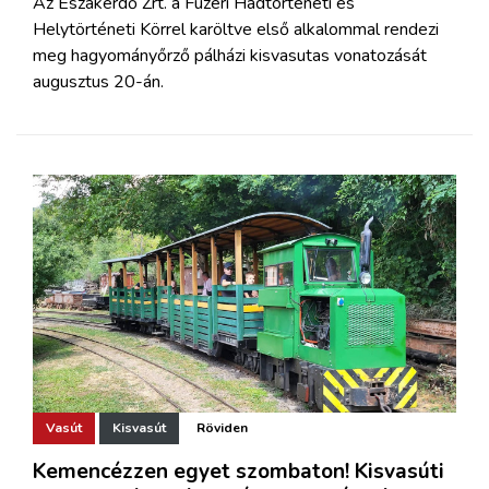
Az Északerdő Zrt. a Füzéri Hadtörténeti és
Helytörténeti Körrel karöltve első alkalommal rendezi
meg hagyományőrző pálházi kisvasutas vonatozását
augusztus 20-án.
Vasút
Kisvasút
Röviden
Kemencézzen egyet szombaton! Kisvasúti