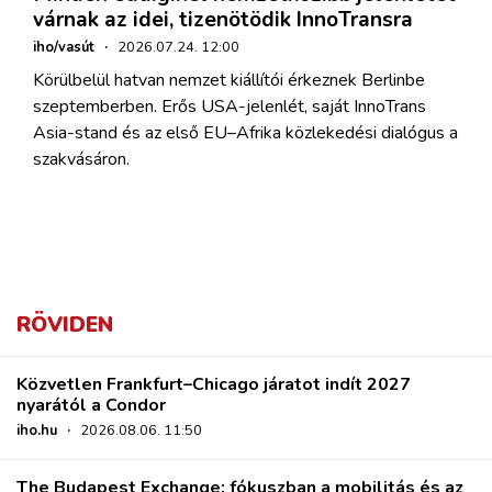
várnak az idei, tizenötödik InnoTransra
iho/vasút
·
2026.07.24. 12:00
Körülbelül hatvan nemzet kiállítói érkeznek Berlinbe
szeptemberben. Erős USA-jelenlét, saját InnoTrans
Asia-stand és az első EU–Afrika közlekedési dialógus a
szakvásáron.
RÖVIDEN
Közvetlen Frankfurt–Chicago járatot indít 2027
nyarától a Condor
iho.hu
·
2026.08.06. 11:50
The Budapest Exchange: fókuszban a mobilitás és az