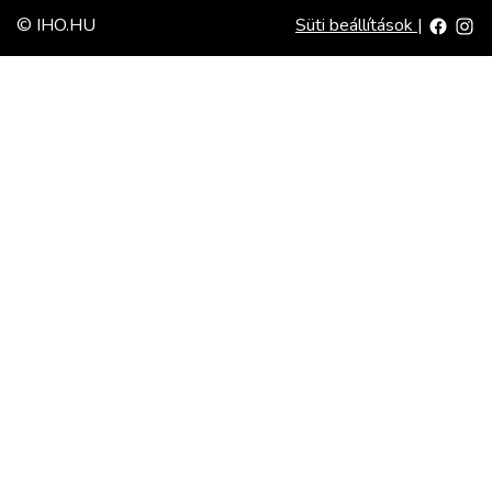
© IHO.HU
Süti beállítások
|