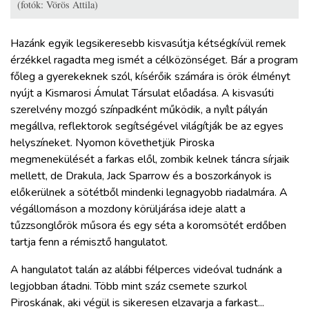
(fotók: Vörös Attila)
Hazánk egyik legsikeresebb kisvasútja kétségkívül remek
érzékkel ragadta meg ismét a célközönséget. Bár a program
főleg a gyerekeknek szól, kísérőik számára is örök élményt
nyújt a Kismarosi Ámulat Társulat előadása. A kisvasúti
szerelvény mozgó színpadként működik, a nyílt pályán
megállva, reflektorok segítségével világítják be az egyes
helyszíneket. Nyomon követhetjük Piroska
megmenekülését a farkas elől, zombik kelnek táncra sírjaik
mellett, de Drakula, Jack Sparrow és a boszorkányok is
előkerülnek a sötétből mindenki legnagyobb riadalmára. A
végállomáson a mozdony körüljárása ideje alatt a
tűzzsonglőrök műsora és egy séta a koromsötét erdőben
tartja fenn a rémisztő hangulatot.
A hangulatot talán az alábbi félperces videóval tudnánk a
legjobban átadni. Több mint száz csemete szurkol
Piroskának, aki végül is sikeresen elzavarja a farkast...