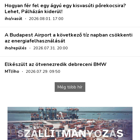
Hogyan fér fel egy ágyú egy kisvasúti pőrekocsira?
Lehet, Pálházán kiderül!
iho/vasút
·
2026.08.01. 17:00
A Budapest Airport a következő tíz napban csökkenti
az energiafelhasználását
iho/repülés
·
2026.07.31. 20:00
Elkészült az ötvenezredik debreceni BMW
MTI/iho
·
2026.07.29. 09:50
Még több hír