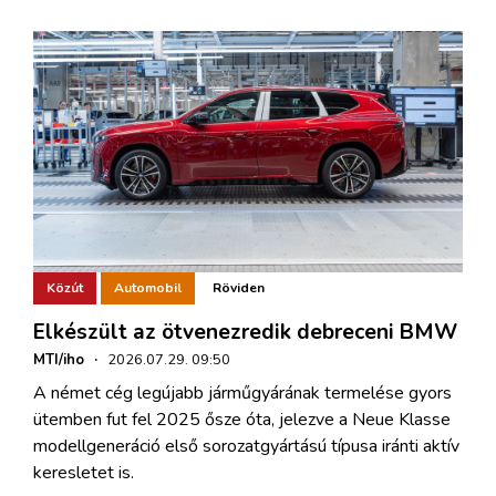
Közút
Automobil
Röviden
Elkészült az ötvenezredik debreceni BMW
MTI/iho
·
2026.07.29. 09:50
A német cég legújabb járműgyárának termelése gyors
ütemben fut fel 2025 ősze óta, jelezve a Neue Klasse
modellgeneráció első sorozatgyártású típusa iránti aktív
keresletet is.