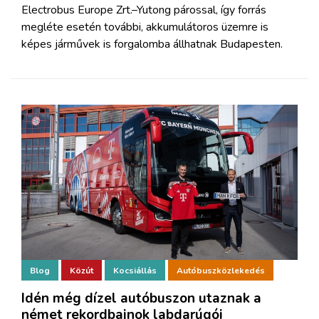
Electrobus Europe Zrt.–Yutong párossal, így forrás
megléte esetén további, akkumulátoros üzemre is
képes járművek is forgalomba állhatnak Budapesten.
Blog
Közút
Kocsiállás
Autóbuszközlekedés
Idén még dízel autóbuszon utaznak a
német rekordbajnok labdarúgói