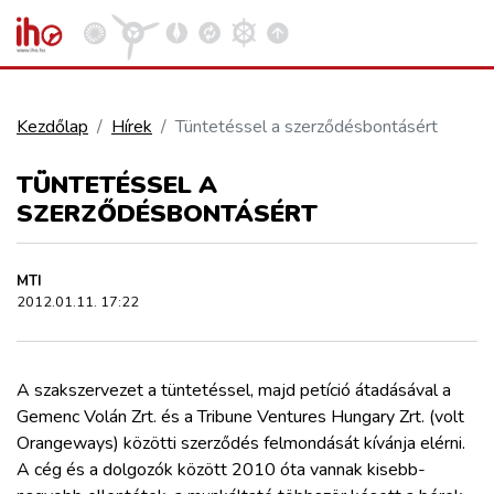
Kezdőlap
Hírek
Tüntetéssel a szerződésbontásért
VASÚT
TÜNTETÉSSEL A
Kosár megtekintése
SZERZŐDÉSBONTÁSÉRT
KÖZÚT
MTI
REPÜLÉS
2012.01.11. 17:22
KÖZLEKEDÉSFEJLESZTÉS
A szakszervezet a tüntetéssel, majd petíció átadásával a
Gemenc Volán Zrt. és a Tribune Ventures Hungary Zrt. (volt
ELLÁTÁSI LÁNC
Orangeways) közötti szerződés felmondását kívánja elérni.
A cég és a dolgozók között 2010 óta vannak kisebb-