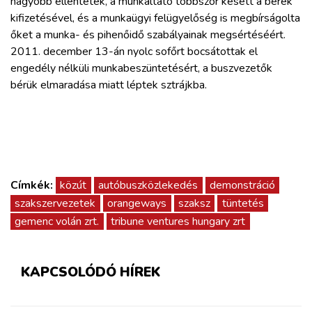
nagyobb ellentétek, a munkáltató többször késett a bérek
ZÖLDÚT
kifizetésével, és a munkaügyi felügyelőség is megbírságolta
őket a munka- és pihenőidő szabályainak megsértéséért.
HAJÓZÁS
2011. december 13-án nyolc sofőrt bocsátottak el
engedély nélküli munkabeszüntetésért, a buszvezetők
bérük elmaradása miatt léptek sztrájkba.
BLOG
ARCHÍVUM
WEBSHOP
Címkék:
közút
autóbuszközlekedés
demonstráció
szakszervezetek
orangeways
szaksz
tüntetés
BELÉPÉS
gemenc volán zrt.
tribune ventures hungary zrt
REGISZTRÁCIÓ
KAPCSOLÓDÓ HÍREK