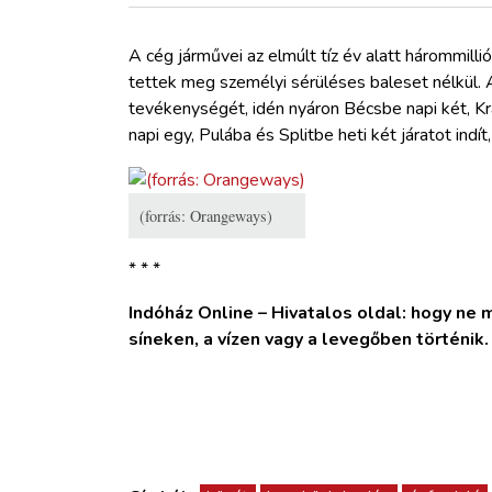
ZÖLDÚT
A cég járművei az elmúlt tíz év alatt hárommilli
HAJÓZÁS
tettek meg személyi sérüléses baleset nélkül. A
tevékenységét, idén nyáron Bécsbe napi két, Kr
napi egy, Pulába és Splitbe heti két járatot ind
BLOG
ARCHÍVUM
(forrás: Orangeways)
WEBSHOP
* * *
Indóház Online – Hivatalos oldal: hogy ne ma
BELÉPÉS
síneken, a vízen vagy a levegőben történik
REGISZTRÁCIÓ