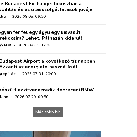
e Budapest Exchange: fókuszban a
bilitás és az utasszolgáltatások jövője
.hu
·
2026.08.05. 09:20
gyan fér fel egy ágyú egy kisvasúti
rekocsira? Lehet, Pálházán kiderül!
/vasút
·
2026.08.01. 17:00
Budapest Airport a következő tíz napban
ökkenti az energiafelhasználását
o/repülés
·
2026.07.31. 20:00
készült az ötvenezredik debreceni BMW
I/iho
·
2026.07.29. 09:50
Még több hír