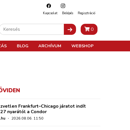
Kapcsolat
Belépés
Regisztráció
0
ZÁS
BLOG
ARCHÍVUM
WEBSHOP
ÖVIDEN
zvetlen Frankfurt–Chicago járatot indít
27 nyarától a Condor
.hu
·
2026.08.06. 11:50