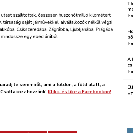
Th
mo
ó utast szállítottak, összesen huszonötmillió kilométert
iho
 társaság saját járművekkel, alvállalkozók nélkül végzi
akkóba, Csíkszeredába, Zágrábba, Ljubljanába, Prágába
Ho
ít, mindössze egy ebéd árából.
pő
iho
A 
cs
ih
radj le semmiről, ami a földön, a föld alatt, a
El
. Csatlakozz hozzánk!
Klikk, és like a Facebookon!
MT