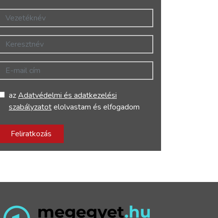
Vezetéknév
Keresztnév
E-mail cím
az
Adatvédelmi és adatkezelési
szabályzatot
elolvastam és elfogadom
Feliratkozás