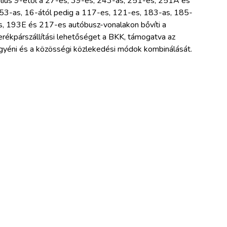
úlius 9-étől a 27-es, 39-es, 243-as, 251-es, 251A és
53-as, 16-ától pedig a 117-es, 121-es, 183-as, 185-
s, 193E és 217-es autóbusz-vonalakon bővíti a
erékpárszállítási lehetőséget a BKK, támogatva az
gyéni és a közösségi közlekedési módok kombinálását.