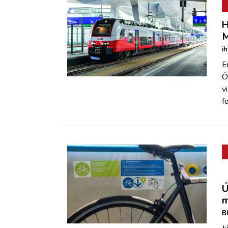
H
i
E
Ö
v
f
Ú
m
B