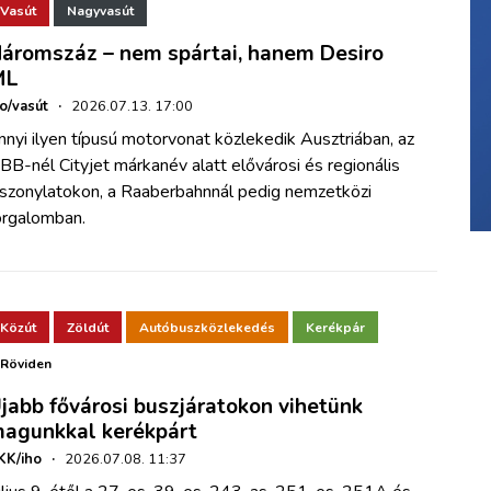
Vasút
Nagyvasút
áromszáz – nem spártai, hanem Desiro
ML
ho/vasút
·
2026.07.13. 17:00
nnyi ilyen típusú motorvonat közlekedik Ausztriában, az
BB-nél Cityjet márkanév alatt elővárosi és regionális
iszonylatokon, a Raaberbahnnál pedig nemzetközi
orgalomban.
Közút
Zöldút
Autóbuszközlekedés
Kerékpár
Röviden
jabb fővárosi buszjáratokon vihetünk
agunkkal kerékpárt
KK/iho
·
2026.07.08. 11:37