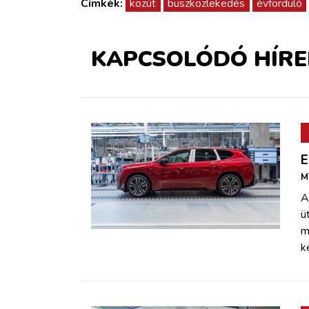
Címkék:
közút
buszközlekedés
évforduló
KAPCSOLÓDÓ HÍRE
E
M
A
ü
m
k