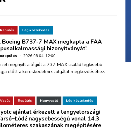
Repülés
Légiközlekedés
 Boeing B737-7 MAX megkapta a FAA
ípusalkalmassági bizonyítványát!
ho/repülés
·
2026.08.04. 12:00
zzel megnyílt a légiút a 737 MAX család legkisebb
agja előtt a kereskedelmi szolgálat megkezdéséhez.
Vasút
Repülés
Nagyvasút
Légiközlekedés
yolc ajánlat érkezett a lengyelországi
arsó–Łódź nagysebességű vonal 14,3
ilométeres szakaszának megépítésére