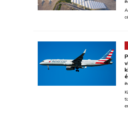
i
A
c
P
v
k
é
i
K
t
e