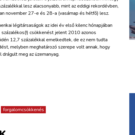
 százalékkal lesz alacsonyabb, mint az eddigi rekordévben,
an november 27-e és 28-a (vasárnap és hétfő) lesz.
ikai légitársaságok az idei év első kilenc hónapjában
66 százalékos(!) csökkenést jelent 2010 azonos
idén 12,7 százalékkal emelkedtek, de ez nem tudta
dést, melyben meghatározó szerepe volt annak, hogy
l drágult meg az üzemanyag.
forgalomcsökkenés
K