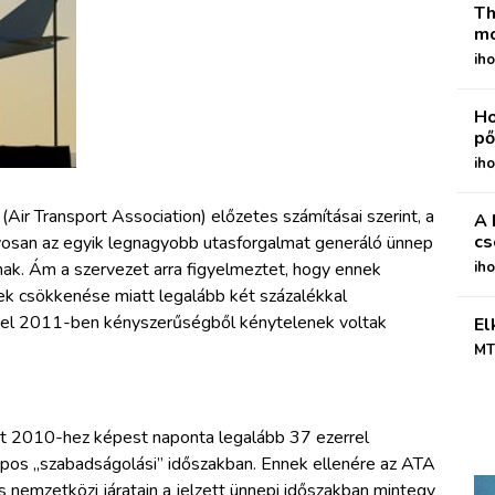
Th
mo
iho
Ho
pő
iho
Air Transport Association) előzetes számításai szerint, a
A 
cs
san az egyik legnagyobb utasforgalmat generáló ünnep
oknak. Ám a szervezet arra figyelmeztet, hogy ennek
ih
ek csökkenése miatt legalább két százalékkal
ivel 2011-ben kényszerűségből kénytelenek voltak
El
MT
int 2010-hez képest naponta legalább 37 ezerrel
pos „szabadságolási” időszakban. Ennek ellenére az ATA
s nemzetközi járatain a jelzett ünnepi időszakban mintegy