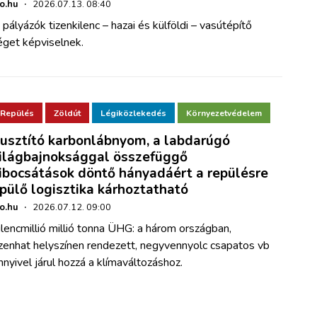
ho.hu
·
2026.07.13. 08:40
 pályázók tizenkilenc – hazai és külföldi – vasútépítő
éget képviselnek.
Repülés
Zöldút
Légiközlekedés
Környezetvédelem
usztító karbonlábnyom, a labdarúgó
ilágbajnoksággal összefüggő
ibocsátások döntő hányadáért a repülésre
pülő logisztika kárhoztatható
ho.hu
·
2026.07.12. 09:00
ilencmillió millió tonna ÜHG: a három országban,
izenhat helyszínen rendezett, negyvennyolc csapatos vb
nnyivel járul hozzá a klímaváltozáshoz.