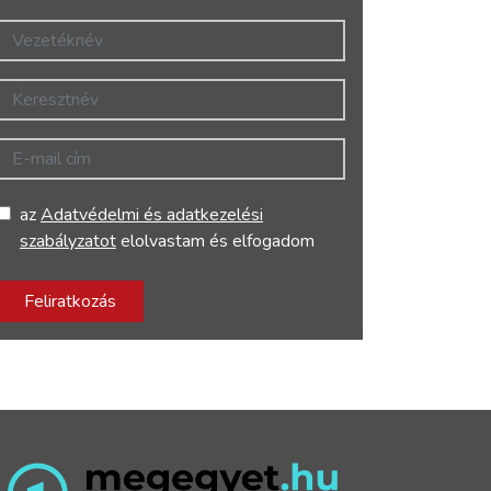
Vezetéknév
Keresztnév
E-mail cím
az
Adatvédelmi és adatkezelési
szabályzatot
elolvastam és elfogadom
Feliratkozás