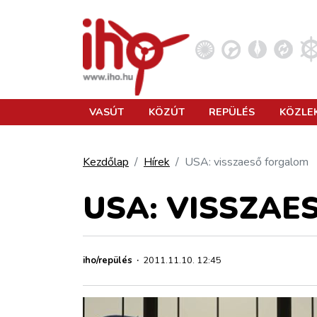
VASÚT
VASÚT
KÖZÚT
REPÜLÉS
KÖZLE
KÖZÚT
Kezdőlap
Hírek
USA: visszaeső forgalom
REPÜLÉS
USA: VISSZA
KÖZLEKEDÉSFEJLESZTÉS
iho/repülés
·
2011.11.10. 12:45
ELLÁTÁSI LÁNC