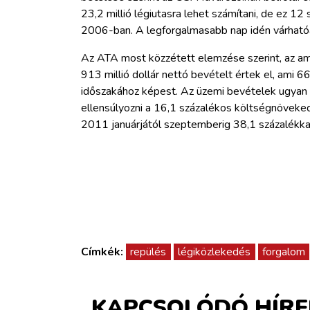
23,2 millió légiutasra lehet számítani, de ez 12
2006-ban. A legforgalmasabb nap idén várható
Az ATA most közzétett elemzése szerint, az amer
913 millió dollár nettó bevételt értek el, ami 
időszakához képest. Az üzemi bevételek ugyan 
ellensúlyozni a 16,1 százalékos költségnöveke
2011 januárjától szeptemberig 38,1 százalékka
Címkék:
repülés
légiközlekedés
forgalom
KAPCSOLÓDÓ HÍRE