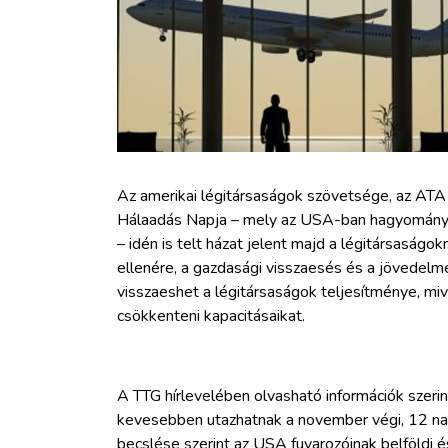
ZÖLDÚT
HAJÓZÁS
BLOG
ARCHÍVUM
Az amerikai légitársaságok szövetsége, az ATA (
Hálaadás Napja – mely az USA-ban hagyományo
– idén is telt házat jelent majd a légitársaság
WEBSHOP
ellenére, a gazdasági visszaesés és a jövedelm
visszaeshet a légitársaságok teljesítménye, m
BELÉPÉS
csökkenteni kapacitásaikat.
REGISZTRÁCIÓ
A TTG hírlevelében olvasható információk szer
kevesebben utazhatnak a november végi, 12 na
becslése szerint az USA fuvarozóinak belföldi é