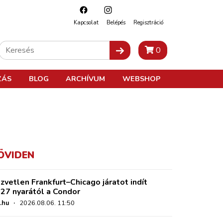
Kapcsolat
Belépés
Regisztráció
0
ZÁS
BLOG
ARCHÍVUM
WEBSHOP
ÖVIDEN
zvetlen Frankfurt–Chicago járatot indít
27 nyarától a Condor
.hu
·
2026.08.06. 11:50