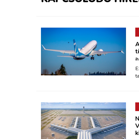
A
t
i
E
t
N
V
k