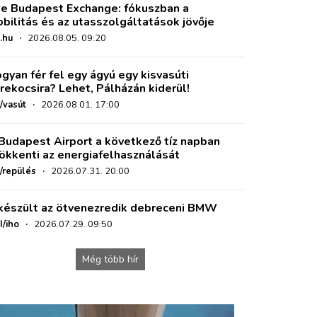
e Budapest Exchange: fókuszban a
bilitás és az utasszolgáltatások jövője
.hu
·
2026.08.05. 09:20
gyan fér fel egy ágyú egy kisvasúti
rekocsira? Lehet, Pálházán kiderül!
/vasút
·
2026.08.01. 17:00
Budapest Airport a következő tíz napban
ökkenti az energiafelhasználását
o/repülés
·
2026.07.31. 20:00
készült az ötvenezredik debreceni BMW
I/iho
·
2026.07.29. 09:50
Még több hír