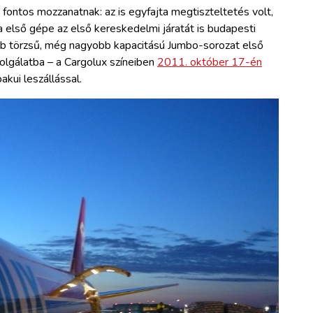
fontos mozzanatnak: az is egyfajta megtiszteltetés volt,
 első gépe az első kereskedelmi járatát is budapesti
zabb törzsű, még nagyobb kapacitású Jumbo-sorozat első
zolgálatba – a Cargolux színeiben
2011. október 17-én
akui leszállással.