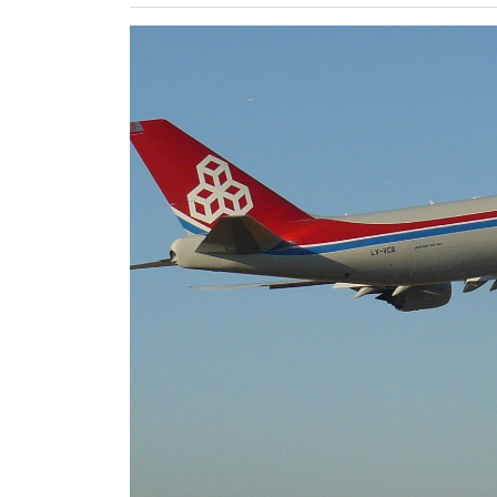
ZÖLDÚT
HAJÓZÁS
BLOG
ARCHÍVUM
WEBSHOP
BELÉPÉS
REGISZTRÁCIÓ