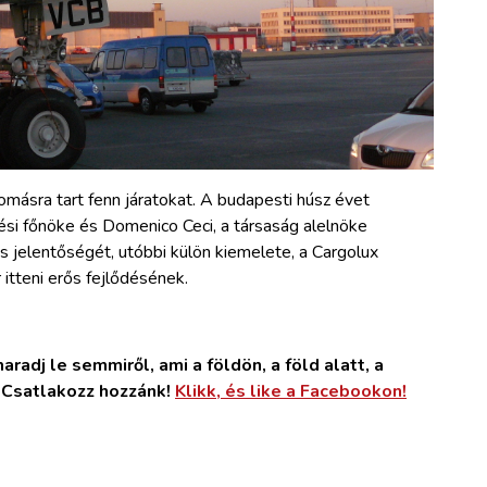
másra tart fenn járatokat. A budapesti húsz évet
ési főnöke és Domenico Ceci, a társaság alelnöke
 jelentőségét, utóbbi külön kiemelete, a Cargolux
 itteni erős fejlődésének.
radj le semmiről, ami a földön, a föld alatt, a
. Csatlakozz hozzánk!
Klikk, és like a Facebookon!