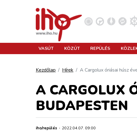
VASÚT
VASÚT
KÖZÚT
REPÜLÉS
KÖZLE
KÖZÚT
Kezdőlap
Hírek
A Cargolux óriásai húsz é
REPÜLÉS
A CARGOLUX Ó
BUDAPESTEN
KÖZLEKEDÉSFEJLESZTÉS
ELLÁTÁSI LÁNC
iho/repülés
·
2022.04.07. 09:00