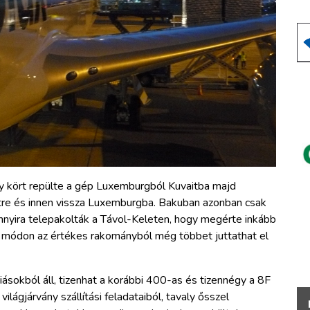
y kört repülte a gép Luxemburgból Kuvaitba majd
tre és innen vissza Luxemburgba. Bakuban azonban csak
yannyira telepakolták a Távol-Keleten, hogy megérte inkább
 módon az értékes rakományból még többet juttathat el
riásokból áll, tizenhat a korábbi 400-as és tizennégy a 8F
ilágjárvány szállítási feladataiból, tavaly ősszel