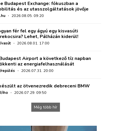
e Budapest Exchange: fókuszban a
bilitás és az utasszolgáltatások jövője
.hu
·
2026.08.05. 09:20
gyan fér fel egy ágyú egy kisvasúti
rekocsira? Lehet, Pálházán kiderül!
/vasút
·
2026.08.01. 17:00
Budapest Airport a következő tíz napban
ökkenti az energiafelhasználását
o/repülés
·
2026.07.31. 20:00
készült az ötvenezredik debreceni BMW
I/iho
·
2026.07.29. 09:50
Még több hír