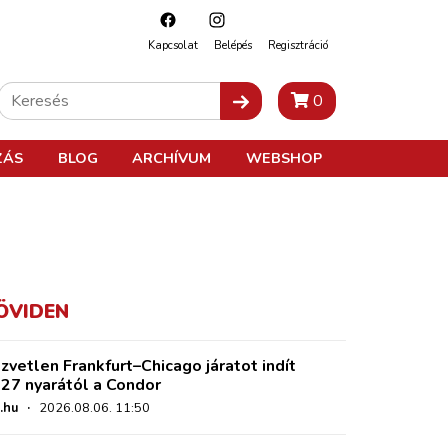
Kapcsolat
Belépés
Regisztráció
0
ZÁS
BLOG
ARCHÍVUM
WEBSHOP
ÖVIDEN
zvetlen Frankfurt–Chicago járatot indít
27 nyarától a Condor
.hu
·
2026.08.06. 11:50