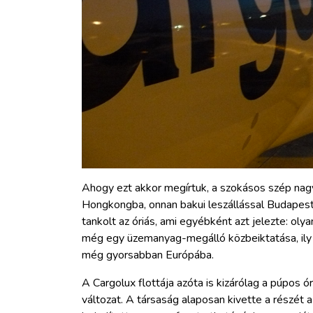
Ahogy ezt akkor megírtuk, a szokásos szép nag
Hongkongba, onnan bakui leszállással Budapes
tankolt az óriás, ami egyébként azt jelezte: ol
még egy üzemanyag-megálló közbeiktatása, ily
még gyorsabban Európába.
A Cargolux flottája azóta is kizárólag a púpos ó
változat. A társaság alaposan kivette a részét a v