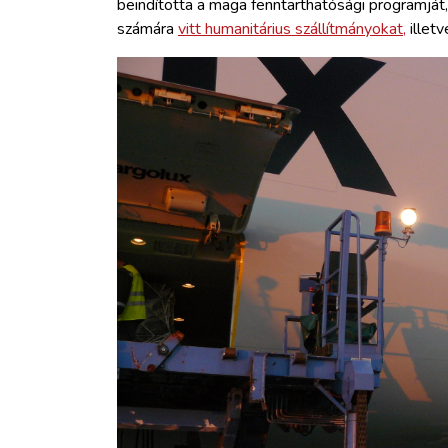
beindította a maga fenntarthatósági programját
számára
vitt humanitárius szállítmányokat,
illetv