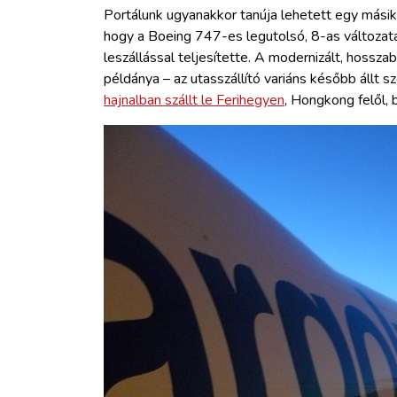
Portálunk ugyanakkor tanúja lehetett egy másik 
hogy a Boeing 747-es legutolsó, 8-as változata
leszállással teljesítette. A modernizált, hoss
példánya – az utasszállító variáns később állt s
hajnalban szállt le Ferihegyen
, Hongkong felől, b