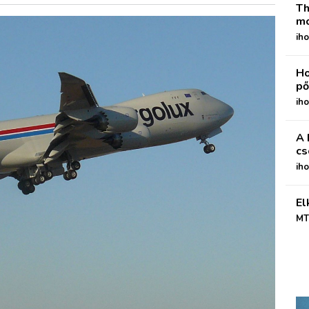
Th
mo
iho
Ho
pő
iho
A 
cs
ih
El
MT