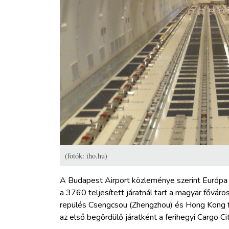
(fotók: iho.hu)
A Budapest Airport közleménye szerint Európa l
a 3760 teljesített járatnál tart a magyar főváro
repülés Csengcsou (Zhengzhou) és Hong Kong fe
az első begördülő járatként a ferihegyi Cargo 