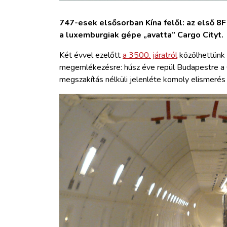
747-esek elsősorban Kína felől: az első 8F
a luxemburgiak gépe „avatta” Cargo Cityt.
Két évvel ezelőtt
a 3500. járatról
közölhettünk 
megemlékezésre: húsz éve repül Budapestre a Ca
megszakítás nélküli jelenléte komoly elismerés 