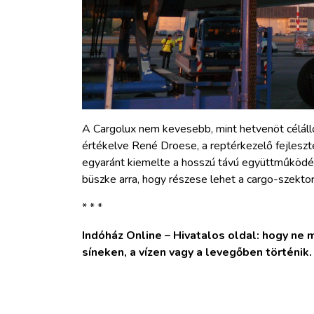
A Cargolux nem kevesebb, mint hetvenöt célállo
értékelve René Droese, a reptérkezelő fejleszt
egyaránt kiemelte a hosszú távú együttműködés
büszke arra, hogy részese lehet a cargo-szektor
* * *
Indóház Online – Hivatalos oldal: hogy ne ma
síneken, a vízen vagy a levegőben történik