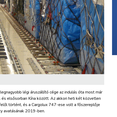
egnagyobb légi áruszállító cége az indulás óta most már
s és elsősorban Kína között. Az akkori heti két közvetlen
lől történt, és a Cargolux 747-ese volt a főszereplője
City avatásának 2019-ben.