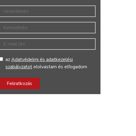
Vezetéknév
Keresztnév
E-mail cím
az
Adatvédelmi és adatkezelési
szabályzatot
elolvastam és elfogadom
Feliratkozás