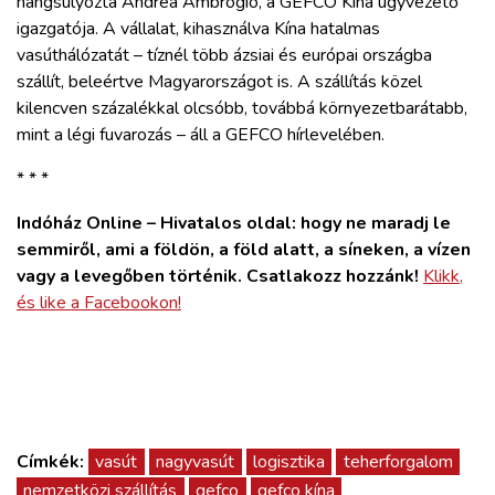
hangsúlyozta Andrea Ambrogio, a GEFCO Kína ügyvezető
ZÖLDÚT
igazgatója. A vállalat, kihasználva Kína hatalmas
vasúthálózatát – tíznél több ázsiai és európai országba
HAJÓZÁS
szállít, beleértve Magyarországot is. A szállítás közel
kilencven százalékkal olcsóbb, továbbá környezetbarátabb,
mint a légi fuvarozás – áll a GEFCO hírlevelében.
BLOG
* * *
ARCHÍVUM
Indóház Online – Hivatalos oldal: hogy ne maradj le
semmiről, ami a földön, a föld alatt, a síneken, a vízen
WEBSHOP
vagy a levegőben történik. Csatlakozz hozzánk!
Klikk,
és like a Facebookon!
BELÉPÉS
REGISZTRÁCIÓ
Címkék:
vasút
nagyvasút
logisztika
teherforgalom
nemzetközi szállítás
gefco
gefco kína