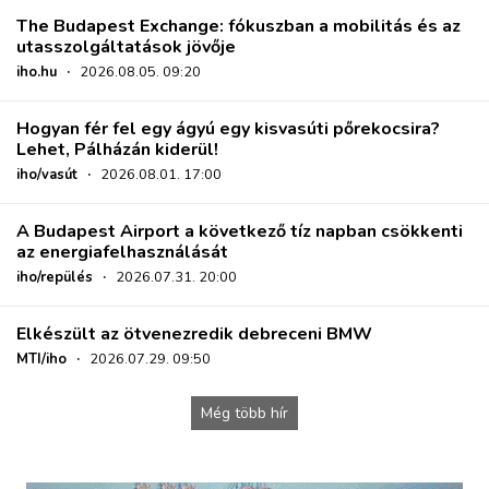
The Budapest Exchange: fókuszban a mobilitás és az
utasszolgáltatások jövője
iho.hu
·
2026.08.05. 09:20
Hogyan fér fel egy ágyú egy kisvasúti pőrekocsira?
Lehet, Pálházán kiderül!
iho/vasút
·
2026.08.01. 17:00
A Budapest Airport a következő tíz napban csökkenti
az energiafelhasználását
iho/repülés
·
2026.07.31. 20:00
Elkészült az ötvenezredik debreceni BMW
MTI/iho
·
2026.07.29. 09:50
Még több hír