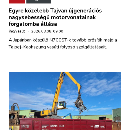
Egyre közelebb Tajvan újgenerációs
nagysebességű motorvonatainak
forgalomba állása
iho/vasút
·
2026.08.08. 09:00
A Japánban készülő N700ST-k tovább erősítik majd a
Tajpej–Kaohsziung vasúti folyosó szolgáltatásait.