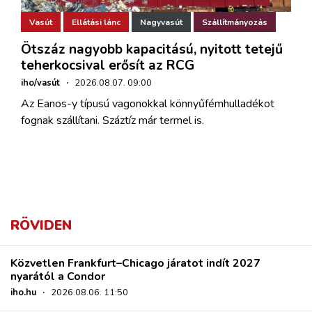
Vasút
Ellátási lánc
Nagyvasút
Szállítmányozás
Ötszáz nagyobb kapacitású, nyitott tetejű
teherkocsival erősít az RCG
iho/vasút
·
2026.08.07. 09:00
Az Eanos-y típusú vagonokkal könnyűfémhulladékot
fognak szállítani. Száztíz már termel is.
RÖVIDEN
Közvetlen Frankfurt–Chicago járatot indít 2027
nyarától a Condor
iho.hu
·
2026.08.06. 11:50