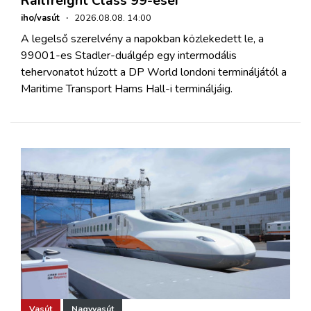
Railfreight Class 99-esei
iho/vasút
·
2026.08.08. 14:00
A legelső szerelvény a napokban közlekedett le, a
99001-es Stadler-duálgép egy intermodális
tehervonatot húzott a DP World londoni termináljától a
Maritime Transport Hams Hall-i termináljáig.
Vasút
Nagyvasút