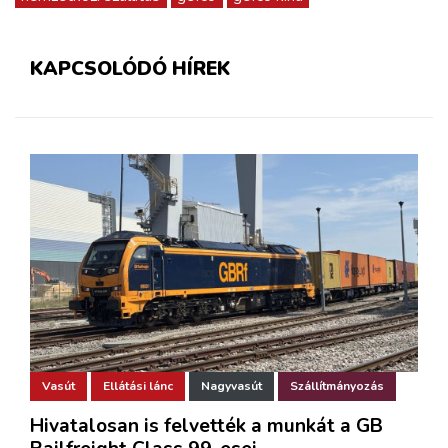
KAPCSOLÓDÓ HÍREK
Vasút
Ellátási lánc
Nagyvasút
Szállítmányozás
Hivatalosan is felvették a munkát a GB