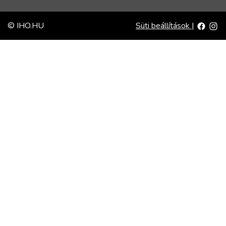
© IHO.HU
Süti beállítások
|