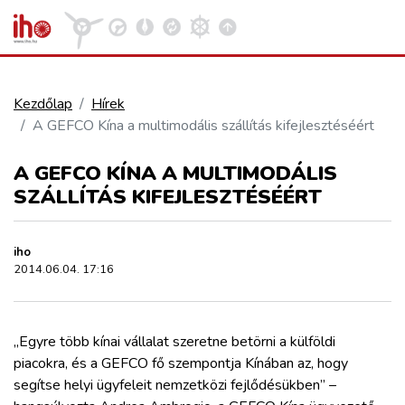
Kezdőlap
Hírek
A GEFCO Kína a multimodális szállítás kifejlesztéséért
VASÚT
Kosár megtekintése
A GEFCO KÍNA A MULTIMODÁLIS
KÖZÚT
SZÁLLÍTÁS KIFEJLESZTÉSÉÉRT
REPÜLÉS
iho
2014.06.04. 17:16
KÖZLEKEDÉSFEJLESZTÉS
„Egyre több kínai vállalat szeretne betörni a külföldi
ELLÁTÁSI LÁNC
piacokra, és a GEFCO fő szempontja Kínában az, hogy
segítse helyi ügyfeleit nemzetközi fejlődésükben” –