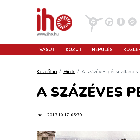
VASÚT
VASÚT
KÖZÚT
REPÜLÉS
KÖZLE
KÖZÚT
Kezdőlap
Hírek
A százéves pécsi villamos
REPÜLÉS
A SZÁZÉVES P
KÖZLEKEDÉSFEJLESZTÉS
iho
·
2013.10.17. 06:30
ELLÁTÁSI LÁNC