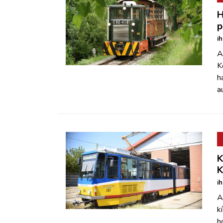
H
p
i
A
K
h
a
K
K
i
A
k
h