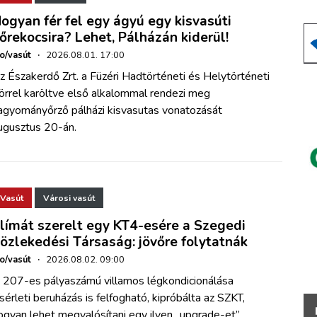
ogyan fér fel egy ágyú egy kisvasúti
őrekocsira? Lehet, Pálházán kiderül!
ho/vasút
·
2026.08.01. 17:00
z Északerdő Zrt. a Füzéri Hadtörténeti és Helytörténeti
örrel karöltve első alkalommal rendezi meg
agyományőrző pálházi kisvasutas vonatozását
ugusztus 20-án.
Vasút
Városi vasút
límát szerelt egy KT4-esére a Szegedi
özlekedési Társaság: jövőre folytatnák
ho/vasút
·
2026.08.02. 09:00
 207-es pályaszámú villamos légkondicionálása
ísérleti beruházás is felfogható, kipróbálta az SZKT,
ogyan lehet megvalósítani egy ilyen „upgrade-et”.