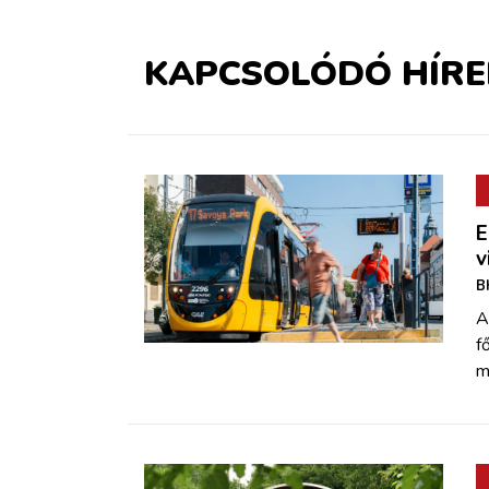
KAPCSOLÓDÓ HÍRE
E
v
B
A
f
m