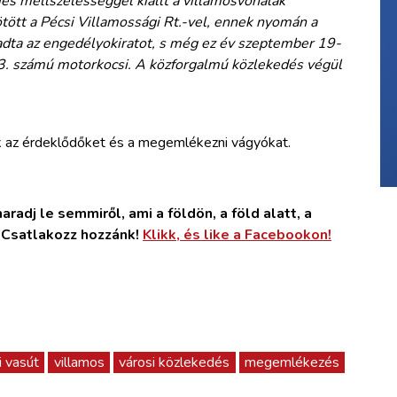
es mellszélességgel kiállt a villamosvonalak
tött a Pécsi Villamossági Rt.-vel, ennek nyomán a
adta az engedélyokiratot, s még ez év szeptember 19-
a 3. számú motorkocsi. A közforgalmú közlekedés végül
k az érdeklődőket és a megemlékezni vágyókat.
radj le semmiről, ami a földön, a föld alatt, a
. Csatlakozz hozzánk!
Klikk, és like a Facebookon!
i vasút
villamos
városi közlekedés
megemlékezés