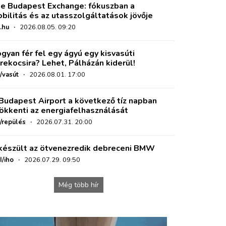
e Budapest Exchange: fókuszban a
bilitás és az utasszolgáltatások jövője
.hu
·
2026.08.05. 09:20
gyan fér fel egy ágyú egy kisvasúti
rekocsira? Lehet, Pálházán kiderül!
/vasút
·
2026.08.01. 17:00
Budapest Airport a következő tíz napban
ökkenti az energiafelhasználását
o/repülés
·
2026.07.31. 20:00
készült az ötvenezredik debreceni BMW
I/iho
·
2026.07.29. 09:50
Még több hír