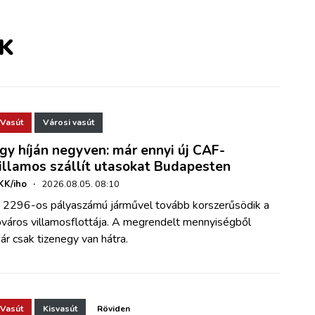
K
Vasút
Városi vasút
gy híján negyven: már ennyi új CAF-
illamos szállít utasokat Budapesten
KK/iho
·
2026.08.05. 08:10
 2296-os pályaszámú járművel tovább korszerűsödik a
őváros villamosflottája. A megrendelt mennyiségből
ár csak tizenegy van hátra.
Vasút
Kisvasút
Röviden