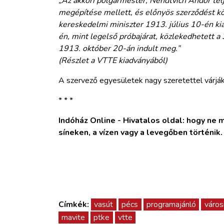
„Az akkori polgármester, Nendtvich Andor telj
megépítése mellett, és előnyös szerződést kö
kereskedelmi miniszter 1913. július 10-én ki
én, mint legelső próbajárat, közlekedhetett 
1913. október 20-án indult meg.”
(Részlet a VTTE kiadványából)
A szervező egyesületek nagy szeretettel várjá
* * *
Indóház Online - Hivatalos oldal: hogy ne ma
síneken, a vízen vagy a levegőben történik
Címkék:
vasút
pécs
programajánló
város
mavite
ptke
vtte