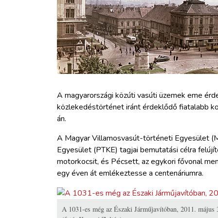
ZÖLDÚT
HAJÓZÁS
BLOG
ARCHÍVUM
A magyarországi közúti vasúti üzemek eme érde
közlekedéstörténet iránt érdeklődő fiatalabb 
án.
WEBSHOP
A Magyar Villamosvasút-történeti Egyesület (
BELÉPÉS
Egyesület (PTKE) tagjai bemutatási célra felúj
motorkocsit, és Pécsett, az egykori fővonal ment
egy éven át emlékeztesse a centenáriumra.
REGISZTRÁCIÓ
A 1031-es még az Északi Járműjavítóban, 2011. május 