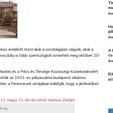
Th
mo
iho
Ho
pő
iho
kes emlékét most akár a nosztalgiázni vágyók, akár a
A 
cs
korosztály is több szemszögből ismerheti meg október 20-
ih
Mavite) és a Pécs és Térsége Közösségi Közlekedéséért
El
ították az 1031-es pályaszámú budapesti villamos
MT
én, a Ferencesek utcájában kiállítják, hogy a járókelőket
31-én