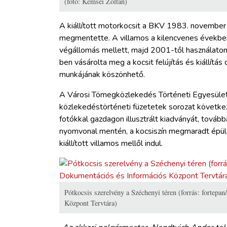
(fotó: Kemsei Zoltán)
A kiállított motorkocsit a BKV 1983. november
megmentette. A villamos a kilencvenes évekb
végállomás mellett, majd 2001-től használaton 
ben vásárolta meg a kocsit felújítás és kiállít
munkájának köszönhető.
A Városi Tömegközlekedés Történeti Egyesület 
közlekedéstörténeti füzetetek sorozat következ
fotókkal gazdagon illusztrált kiadványát, továb
nyomvonal mentén, a kocsiszín megmaradt épüle
kiállított villamos mellől indul.
Pótkocsis szerelvény a Széchenyi téren (forrás: fortep
Központ Tervtára)