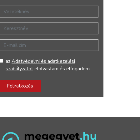
Vezetéknév
Keresztnév
E-mail cím
az
Adatvédelmi és adatkezelési
szabályzatot
elolvastam és elfogadom
Feliratkozás