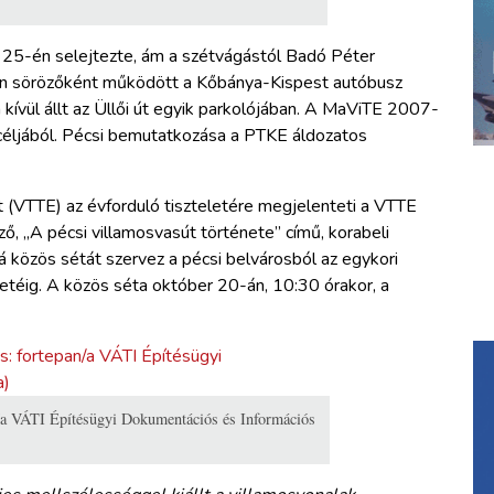
 25-én selejtezte, ám a szétvágástól Badó Péter
en sörözőként működött a Kőbánya-Kispest autóbusz
kívül állt az Üllői út egyik parkolójában. A MaViTE 2007-
ás céljából. Pécsi bemutatkozása a PTKE áldozatos
(VTTE) az évforduló tiszteletére megjelenteti a VTTE
ő, „A pécsi villamosvasút története” című, korabeli
bá közös sétát szervez a pécsi belvárosból az egykori
téig. A közös séta október 20-án, 10:30 órakor, a
an/a VÁTI Építésügyi Dokumentációs és Információs