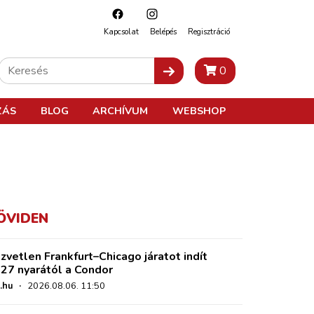
Kapcsolat
Belépés
Regisztráció
0
ZÁS
BLOG
ARCHÍVUM
WEBSHOP
ÖVIDEN
zvetlen Frankfurt–Chicago járatot indít
27 nyarától a Condor
.hu
·
2026.08.06. 11:50