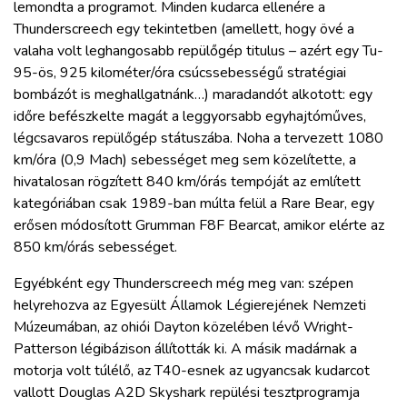
lemondta a programot. Minden kudarca ellenére a
Thunderscreech egy tekintetben (amellett, hogy övé a
valaha volt leghangosabb repülőgép titulus – azért egy Tu-
95-ös, 925 kilométer/óra csúcssebességű stratégiai
bombázót is meghallgatnánk…) maradandót alkotott: egy
időre befészkelte magát a leggyorsabb egyhajtóműves,
légcsavaros repülőgép státuszába. Noha a tervezett 1080
km/óra (0,9 Mach) sebességet meg sem közelítette, a
hivatalosan rögzített 840 km/órás tempóját az említett
kategóriában csak 1989-ban múlta felül a Rare Bear, egy
erősen módosított Grumman F8F Bearcat, amikor elérte az
850 km/órás sebességet.
Egyébként egy Thunderscreech még meg van: szépen
helyrehozva az Egyesült Államok Légierejének Nemzeti
Múzeumában, az ohiói Dayton közelében lévő Wright-
Patterson légibázison állították ki. A másik madárnak a
motorja volt túlélő, az T40-esnek az ugyancsak kudarcot
vallott Douglas A2D Skyshark repülési tesztprogramja