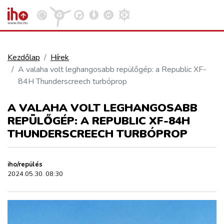
Kezdőlap
Hírek
A valaha volt leghangosabb repülőgép: a Republic XF-
VASÚT
84H Thunderscreech turbóprop
Kosár megtekintése
A VALAHA VOLT LEGHANGOSABB
KÖZÚT
REPÜLŐGÉP: A REPUBLIC XF-84H
THUNDERSCREECH TURBÓPROP
REPÜLÉS
iho/repülés
KÖZLEKEDÉSFEJLESZTÉS
2024.05.30. 08:30
ELLÁTÁSI LÁNC