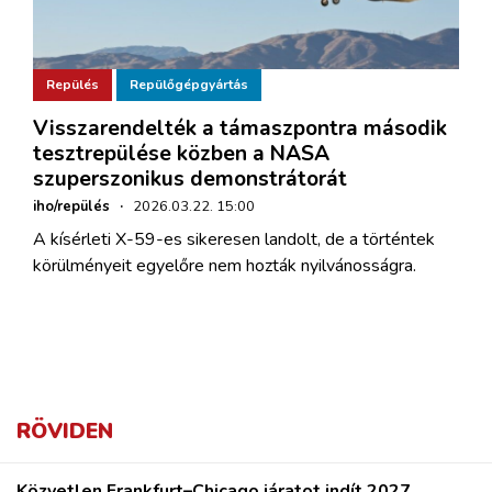
Repülés
Repülőgépgyártás
Visszarendelték a támaszpontra második
tesztrepülése közben a NASA
szuperszonikus demonstrátorát
iho/repülés
·
2026.03.22. 15:00
A kísérleti X-59-es sikeresen landolt, de a történtek
körülményeit egyelőre nem hozták nyilvánosságra.
RÖVIDEN
Közvetlen Frankfurt–Chicago járatot indít 2027