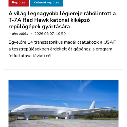
Repülés
Katonai repülés
A világ legnagyobb légiereje rábólintott a
T-7A Red Hawk katonai kiképző
repülőgépek gyártására
iho/repülés
·
2026.05.07. 10:59
Egyelőre 14 transzszonikus madár csatlakozik a USAF
a tesztrepülésekben érdekelt öt gépéhez, a program
felfuttatása távlati cél.