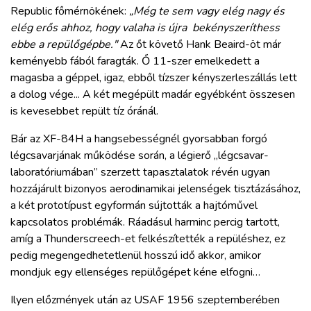
Republic főmérnökének:
„Még te sem vagy elég nagy és
elég erős ahhoz, hogy valaha is újra bekényszeríthess
ebbe a repülőgépbe."
Az őt követő Hank Beaird-öt már
keményebb fából faragták. Ő 11-szer emelkedett a
magasba a géppel, igaz, ebből tízszer kényszerleszállás lett
a dolog vége... A két megépült madár egyébként összesen
is kevesebbet repült tíz óránál.
Bár az XF-84H a hangsebességnél gyorsabban forgó
légcsavarjának működése során, a légierő „légcsavar-
laboratóriumában” szerzett tapasztalatok révén ugyan
hozzájárult bizonyos aerodinamikai jelenségek tisztázásához,
a két prototípust egyformán sújtották a hajtóművel
kapcsolatos problémák. Ráadásul harminc percig tartott,
amíg a Thunderscreech-et felkészítették a repüléshez, ez
pedig megengedhetetlenül hosszú idő akkor, amikor
mondjuk egy ellenséges repülőgépet kéne elfogni…
Ilyen előzmények után az USAF 1956 szeptemberében