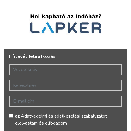
Hírlevél feliratkozás
Vezetéknév
Keresztnév
E-mail cím
az
Adatvédelmi és adatkezelési szabályzatot
elolvastam és elfogadom