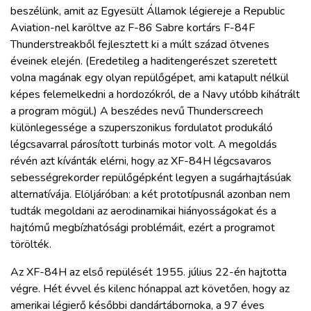
beszélünk, amit az Egyesült Államok légiereje a Republic
Aviation-nel karöltve az F-86 Sabre kortárs F-84F
Thunderstreakből fejlesztett ki a múlt század ötvenes
éveinek elején. (Eredetileg a haditengerészet szeretett
volna magának egy olyan repülőgépet, ami katapult nélkül
képes felemelkedni a hordozókról, de a Navy utóbb kihátrált
a program mögül.) A beszédes nevű Thunderscreech
különlegessége a szuperszonikus fordulatot produkáló
légcsavarral párosított turbinás motor volt. A megoldás
révén azt kívánták elérni, hogy az XF-84H légcsavaros
sebességrekorder repülőgépként legyen a sugárhajtásúak
alternatívája. Elöljáróban: a két prototípusnál azonban nem
tudták megoldani az aerodinamikai hiányosságokat és a
hajtómű megbízhatósági problémáit, ezért a programot
törölték.
Az XF-84H az első repülését 1955. július 22-én hajtotta
végre. Hét évvel és kilenc hónappal azt követően, hogy az
amerikai légierő későbbi dandártábornoka, a 97 éves