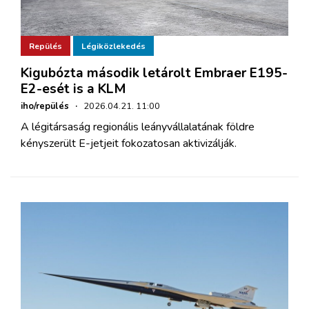
Repülés
Légiközlekedés
Kigubózta második letárolt Embraer E195-
E2-esét is a KLM
iho/repülés
·
2026.04.21. 11:00
A légitársaság regionális leányvállalatának földre
kényszerült E-jetjeit fokozatosan aktivizálják.