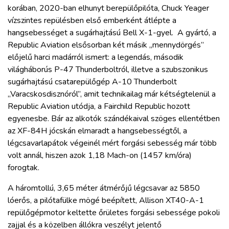
korában, 2020-ban elhunyt berepülőpilóta, Chuck Yeager
vízszintes repülésben első emberként átlépte a
hangsebességet a sugárhajtású Bell X-1-gyel. A gyártó, a
Republic Aviation elsősorban két másik „mennydörgés”
előjelű harci madárról ismert: a legendás, második
világháborús P-47 Thunderboltról, illetve a szubszonikus
sugárhajtású csatarepülőgép A-10 Thunderbolt
„Varacskosdisznóról”, amit technikailag már kétségtelenül a
Republic Aviation utódja, a Fairchild Republic hozott
egyenesbe. Bár az alkotók szándékaival szöges ellentétben
az XF-84H jócskán elmaradt a hangsebességtől, a
légcsavarlapátok végeinél mért forgási sebesség már több
volt annál, hiszen azok 1,18 Mach-on (1457 km/óra)
forogtak.
A háromtollú, 3,65 méter átmérőjű légcsavar az 5850
lóerős, a pilótafülke mögé beépített, Allison XT40-A-1
repülőgépmotor keltette őrületes forgási sebessége pokoli
zajjal és a közelben állókra veszélyt jelentő