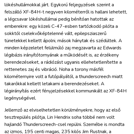
lökéshullámokkal járt. Egykorú feljegyzések szerint a
felszálló XF-84H-t negyven kilométerről is hallani lehetett,
a légcsavar lökéshullámai pedig bénítóan hatottak az
emberekre: egy közeli C-47-esben tartózkodó pilóta a
sokktól cselekvőképtelenné vált, epilepsziaszerű
tünetekkel kellett ápolni, mások hánytak és szédültek. A
minden képzeletet felülmúló zaj megzavarta az Edwards
légibázis irányítótornyának a működését is, az érzékeny
berendezéseket, a rádiózást ugyanis ellehetetlenítette a
rettenetes zaj és vibráció. Noha a torony másfél
kilométernyire volt a futópályától, a thunderscreech miatt
takarókkal kellett letakarni a berendezéseket. A
légiirányítás ezért fényjelzésekkel kommunikált az XF-84H
legénységével.
Jellemző az elviselhetetlen körülményekre, hogy az első
tesztrepülés pilótja, Lin Hendrix soha többé nem volt
hajlandó Thunderscreech-csel repülni. Szemébe is mondta
az izmos, 195 centi magas, 235 kilós Jim Rustnak, a