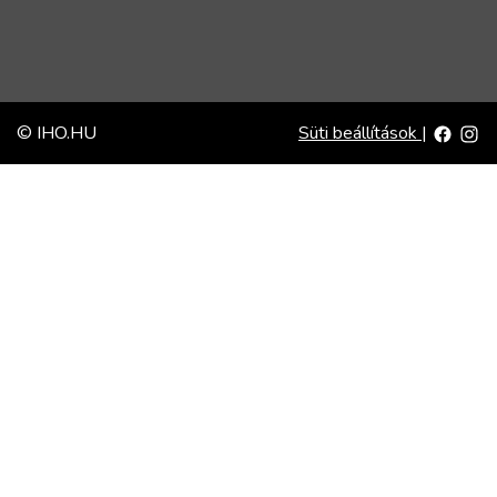
© IHO.HU
Süti beállítások
|