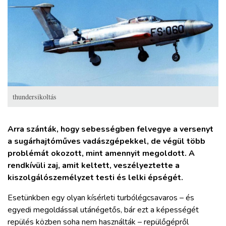
ZÖLDÚT
HAJÓZÁS
BLOG
ARCHÍVUM
thundersikoltás
WEBSHOP
Arra szánták, hogy sebességben felvegye a versenyt
a sugárhajtóműves vadászgépekkel, de végül több
problémát okozott, mint amennyit megoldott. A
BELÉPÉS
rendkívüli zaj, amit keltett, veszélyeztette a
kiszolgálószemélyzet testi és lelki épségét.
REGISZTRÁCIÓ
Esetünkben egy olyan kísérleti turbólégcsavaros – és
egyedi megoldással utánégetős, bár ezt a képességét
repülés közben soha nem használták – repülőgépről