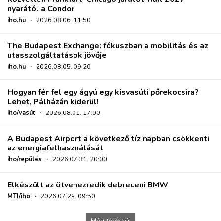
nyarától a Condor
iho.hu
·
2026.08.06. 11:50
The Budapest Exchange: fókuszban a mobilitás és az
utasszolgáltatások jövője
iho.hu
·
2026.08.05. 09:20
Hogyan fér fel egy ágyú egy kisvasúti pőrekocsira?
Lehet, Pálházán kiderül!
iho/vasút
·
2026.08.01. 17:00
A Budapest Airport a következő tíz napban csökkenti
az energiafelhasználását
iho/repülés
·
2026.07.31. 20:00
Elkészült az ötvenezredik debreceni BMW
MTI/iho
·
2026.07.29. 09:50
Még több hír