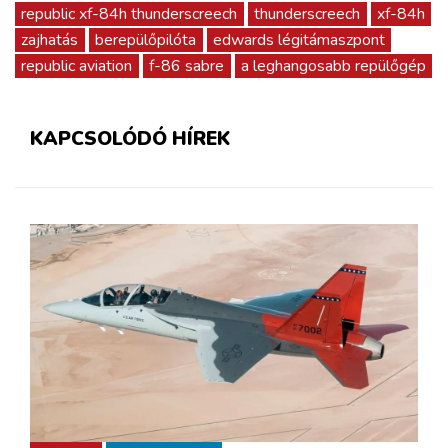
republic xf-84h thunderscreech
thunderscreech
xf-84h
zajhatás
berepülőpilóta
edwards légitámaszpont
republic aviation
f-86 sabre
a leghangosabb repülőgép
KAPCSOLÓDÓ HÍREK