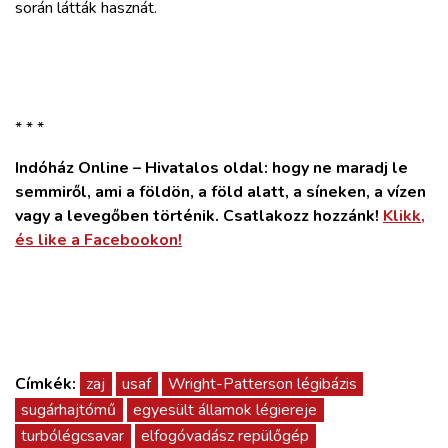
során látták hasznát.
* * *
Indóház Online – Hivatalos oldal: hogy ne maradj le
semmiről, ami a földön, a föld alatt, a síneken, a vízen
vagy a levegőben történik. Csatlakozz hozzánk!
Klikk,
és like a Facebookon!
Címkék:
zaj
usaf
Wright-Patterson légibázis
sugárhajtómű
egyesült államok légiereje
turbólégcsavar
elfogóvadász repülőgép